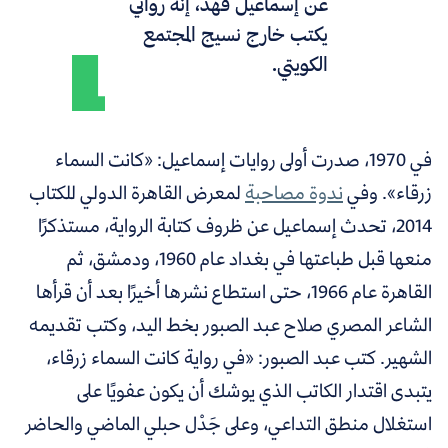
عن إسماعيل فهد، إنه روائي
يكتب خارج نسيج المجتمع
الكويتي.
في 1970، صدرت أولى روايات إسماعيل: «كانت السماء
زرقاء». وفي
ندوة مصاحبة
لمعرض القاهرة الدولي للكتاب
2014، تحدث إسماعيل عن ظروف كتابة الرواية، مستذكرًا
منعها قبل طباعتها في بغداد عام 1960، ودمشق، ثم
القاهرة عام 1966، حتى استطاع نشرها أخيرًا بعد أن قرأها
الشاعر المصري صلاح عبد الصبور بخط اليد، وكتب تقديمه
الشهير. كتب عبد الصبور: «في رواية كانت السماء زرقاء،
يتبدى اقتدار الكاتب الذي يوشك أن يكون عفويًا على
استغلال منطق التداعي، وعلى جَدْل حبلي الماضي والحاضر