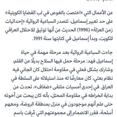
عن الأعمال التي «اختصت بالغوص في لب القضايا الكويتية»
على حد تعبير إسماعيل، تتصدر السباعية الروائية «إحداثيات
زمن العزلة» (1996) الحديث عن أنها توثيق للاحتلال العراقي
للكويت، وبدأ إسماعيل في كتابتها سنة 1991.
جاءت السباعية الروائية بعد مرحلة مهمة في حياة
إسماعيل فهد: مرحلة حمل فيها السلاح بديلًا عن القلم،
وشارك بشكل فعلي في مقاومة احتلال كان الجاني فيه
نظام بعثي، كان معارضًا له منذ استيلائه على السلطة في
العراق. في إحدى أمسيات ملتقى «ضفاف»، تحدث عن
بداية انخراطه في مقاومة المحتل، بأنه كان يبحث عن أخوته
حتى علم أنهم موجودون في منزل بمنطقة الروضة، ومعهم
أسلحة، فقرر الانضمام إلى مجموعتهم التي عُرِفت باسم