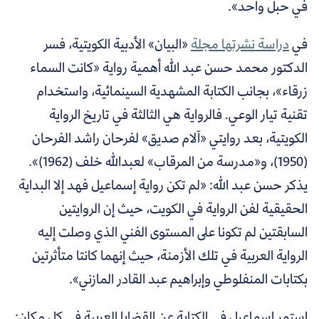
في حبل واحد».
في
دراسة نشرتها مجلة
«البيان» الأدبية الكويتية، فسر
الدكتور محمد حسن عبد الله أهمية رواية «كانت السماء
زرقاء»، بجانب الكتابة المشهدية السينمائية، واستخدام
تقنية تيار الوعي. فالرواية هي الثالثة في تاريخ الرواية
الكويتية، بعد روايتي «آلام صديق» لفرحان راشد الفرحان
(1950)، و«مدرسة من المرقاب» لعبدالله خلف (1962)».
يذكر حسن عبد الله: «لم تكن رواية إسماعيل فهد إلا البداية
الحقيقية لفن الرواية في الكويت، حيث إن الروايتين
السابقتين لم تكونا على المستوى الفني الذي وصلت إليه
الرواية العربية في تلك الأزمنة، حيث إنهما كانتا متأثرتين
بكتابات المنفلوطي وإبراهيم عبد القادر المازني».
استمر إسماعيل في الكتابة عن القضايا العربية في كل مكان: