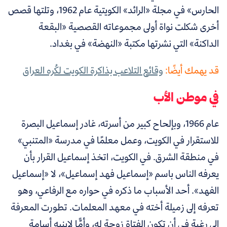
الحارس» في مجلة «الرائد» الكويتية عام 1962، وتلتها قصص
أخرى شكلت نواة أولى مجموعاته القصصية «البقعة
الداكنة» التي نشرتها مكتبة «النهضة» في بغداد.
قد يهمك أيضًا:
وقائع التلاعب بذاكرة الكويت لكُره العراق
في موطن الأب
عام 1966، وبإلحاح كبير من أسرته، غادر إسماعيل البصرة
للاستقرار في الكويت، وعمل معلمًا في مدرسة «المتنبي»
في منطقة الشرق. في الكويت، اتخذ إسماعيل القرار بأن
يعرفه الناس باسم «إسماعيل فهد إسماعيل»، لا «إسماعيل
الفهد». أحد الأسباب ما ذكره في حواره مع الرفاعي، وهو
تعرفه إلى زميلة أخته في معهد المعلمات. تطورت المعرفة
إلى رغبة في أن تكون الفتاة زوجة له، وأمًّا لإبنيه أسامة