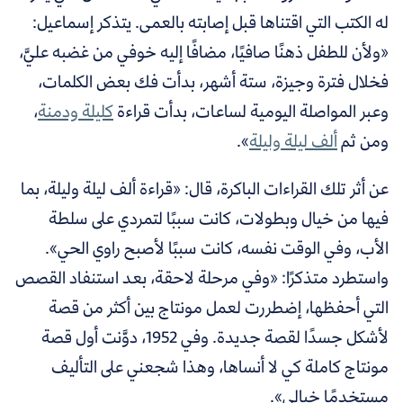
له الكتب التي اقتناها قبل إصابته بالعمى. يتذكر إسماعيل:
«ولأن للطفل ذهنًا صافيًا، مضافًا إليه خوفي من غضبه عليَّ،
فخلال فترة وجيزة، ستة أشهر، بدأت فك بعض الكلمات،
وعبر المواصلة اليومية لساعات، بدأت قراءة
كليلة ودمنة
،
ومن ثم
ألف ليلة وليلة
».
عن أثر تلك القراءات الباكرة، قال: «قراءة ألف ليلة وليلة، بما
فيها من خيال وبطولات، كانت سببًا لتمردي على سلطة
الأب، وفي الوقت نفسه، كانت سببًا لأصبح راوي الحي».
واستطرد متذكرًا: «وفي مرحلة لاحقة، بعد استنفاد القصص
التي أحفظها، إضطررت لعمل مونتاج بين أكثر من قصة
لأشكل جسدًا لقصة جديدة. وفي 1952، دوَّنت أول قصة
مونتاج كاملة كي لا أنساها، وهذا شجعني على التأليف
مستخدمًا خيالي».