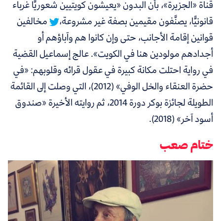
قناة «الجزيرة»،
بأن البدون «يعيشون كويتيين شعوريًّا غرباء
قانونيًّا، يصنَّفون مقيمين بصفة غير مشروعة،
مخالفين
قوانين إقامة الأجانب، حتى وإن كانوا هم وآباؤهم أو
أجدادهم مولودين هنا في الكويت». عالج إسماعيل القضية
في رواية احتلت مكانة كبيرة في عقول قرائه وقلوبهم: «في
حضرة العنقاء والخل الوفي» (2012)، التي وصلت إلى القائمة
الطويلة لجائزة بوكر دورة 2014، ثم روايته الأخيرة «صندوق
أسود آخر» (2018).
ختام صعب