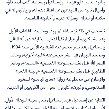
يناديه الناس «أبو فهد» أو إسماعيل ببساطة. كتب أصدقاؤه
وأجيال تالية من المبدعين عن افتقادهم له، وزيارتهم له في
مكتبه أو منزله، وسؤاله عنهم وأحاديثه الباسمة.
ترسخت في ذاكرتهم لقاءاتهم به، وبخاصة اللقاءات الأولى
بعد نشر كتبهم أو قبلها، نقرأ لدخيل الخليفة عن أنه التقى
بإسماعيل بعد نشر مجموعته الشعرية الأولى سنة 1994،
ومحمد النبهان قبل نشر مجموعته «غربة أخرى»، وخالد
النصر الله قبل نشر مجموعته القصصية «المنصة»، وناصر
الظفيري قبل نشر مجموعته القصصية «وليمة القمر»،
والإطلاع على مخطوطة رواية «ساق البامبو» لسعود
السنعوسي، وغيرهم كثيرون، سواء من الكويتيين أو العرب.
الكتابة عن إسماعيل فهد إسماعيل تبدو سهلة للوهلة الأولى،
لأن الراحل كتاب مفتوح لجميع القراء، ويسرد لكل من يقابله