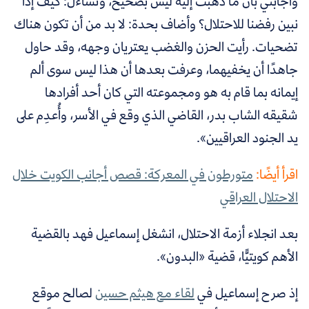
وأجابني بأن ما ذهبت إليه ليس بصحيح، وتساءل: كيف إذًا
نبين رفضنا للاحتلال؟ وأضاف بحدة: لا بد من أن تكون هناك
تضحيات. رأيت الحزن والغضب يعتريان وجهه، وقد حاول
جاهدًا أن يخفيهما، وعرفت بعدها أن هذا ليس سوى ألم
إيمانه بما قام به هو ومجموعته التي كان أحد أفرادها
شقيقه الشاب بدر، القاضي الذي وقع في الأسر، وأُعدِم على
يد الجنود العراقيين».
اقرأ أيضًا:
متورطون في المعركة: قصص أجانب الكويت خلال
الاحتلال العراقي
بعد انجلاء أزمة الاحتلال، انشغل إسماعيل فهد بالقضية
الأهم كويتيًّا، قضية «البدون».
إذ صرح إسماعيل في
لقاء مع هيثم حسين
لصالح موقع