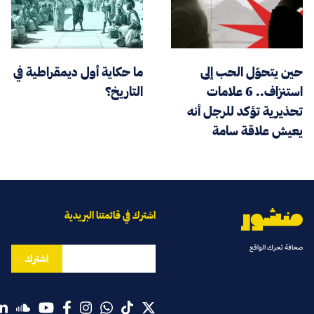
حين يتحوّل الحب إلى
ما حكاية أول ديمقراطية في
استنزاف.. 6 علامات
التاريخ؟
تحذيرية تؤكد للرجل أنه
يعيش علاقة سامة
اشترك في قائمتنا البريدية
صحافة تحرك الواقع
اشترك