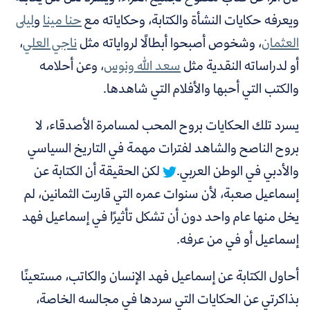
ويعرفه حكايات النشأة والكتابة، وحكاياته مع
حنا مينا
و
ليلى
العثمان
، وشخوص أصبحوا أبطالًا لرواياته مثل
ناجي العلي
،
أو لدراساته النقدية مثل
سعد الله ونوس
، وعن أحلامه
والكتب التي أحبها والأفلام التي شاهدها.
يسرد تلك الحكايات بروح المحب لمسامرة الأصدقاء، لا
بروح الناصح والشاهد لفترات مهمة في التاريخ السياسي
والأدبي في الوطن العربي.
لكن الحقيقة أن الكتابة عن
إسماعيل صعبة، لأن سنوات عمره التي قاربت الثمانين، لم
يخل منها عام واحد دون أن تشكل تأثيرًا في إسماعيل فهد
إسماعيل أو في من عرفه.
أحاول الكتابة عن إسماعيل فهد الإنسان والكاتب، مستعينًا
بذاكرتي عن الحكايات التي سردها في مجالسه الخاصة،