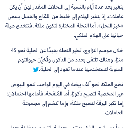
يتغير بعد عدة أيام بالنسبة إلى النحلات المقدر لهن أن يكن
عاملات. إذ يتغير الهلام إلى خليط من اللقاح والعسل يسمى
«خبز النحل». أما النحلة المختارة لتكون ملكة، فتتغذى طيلة
حياتها على الهلام الملكي.
خلال موسم التزاوج، تطير النحلة بعيدًا عن الخلية نحو 45
مترًا، وهناك تلتقي بعدد من الذكور، وتُخزِّن حيوانتهم
المنوية لتستخدمها عندما تعود إلى الخلية.
تضع الملكة نحو ألف بيضة في اليوم الواحد. تنمو البيوض
غير المخصبة لتصبح ذكورًا، أما المُلقحَة، فأمامها احتمالان:
إما تكبر اليرقة لتصبح ملكة، وإما تنضم إلى مجموعة
العاملات.
يبدأ دور النحل الذكر وينتهي بعملية التزاوج. ومقارنة بعمل