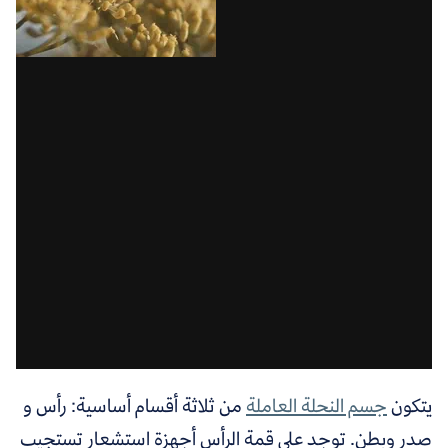
يتكون
جسم النحلة العاملة
من ثلاثة أقسام أساسية: رأس و
صدر وبطن. توجد على قمة الرأس أجهزة استشعار تستجيب