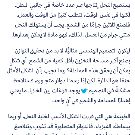
يستطيع النحل إنتاجها عبر غدد خاصة في جانبي البطن.
لكنها في نفس الوقت، تتطلب كثيرًا من الوقت والعمل.
فلصنع ثلاثين جرامًا من الشمع، يجب أن يستهلك النحل
مئتي جرام من العسل. لذلك، فهو مادة لا يمكن إهدارها.
ليكون التصميم الهندسي مثاليًّا، لا بد من تحقيق التوازن
بصنع أكبر مساحة للتخزين بأقل كمية من الشمع. أي شكلٍ
يمكن أن يحقق هذه المعادلة؟
ربما تجيب بأن الشكل الأمثل
حتمًا هو الدائرة. لكن إذا رسمنا دوائر متجاورة، فستلاحظ
مشكلةً في التصميم:
يوجد فراغات بين الخلايا، ما يعني
إهدارًا للمساحة والشمع في آنٍ واحد.
الطبيعة هي التي قررت الشكل الأنسب لخلية النحل، أو ربما
ببساطة، الفيزياء. فالدوائر المتجاورة قد تذوب وتتلاصق