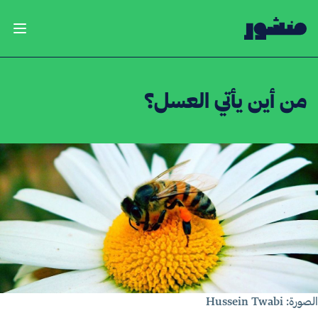
الصفحة الرئيسية
فتح ال
من أين يأتي العسل؟
ورة: Hussein Twabi