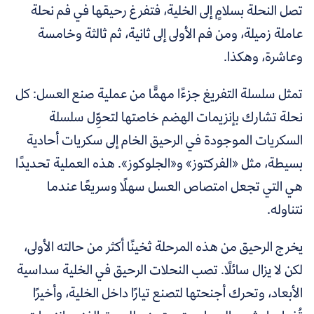
تصل النحلة بسلامٍ إلى الخلية، فتفرغ رحيقها في فم نحلة
عاملة زميلة، ومن فم الأولى إلى ثانية، ثم ثالثة وخامسة
وعاشرة، وهكذا.
تمثل سلسلة التفريغ جزءًا مهمًّا من عملية صنع العسل: كل
نحلة تشارك بإنزيمات الهضم خاصتها لتحوِّل سلسلة
السكريات الموجودة في الرحيق الخام إلى سكريات أحادية
بسيطة، مثل «الفركتوز» و«الجلوكوز». هذه العملية تحديدًا
هي التي تجعل امتصاص العسل سهلًا وسريعًا عندما
نتناوله.
يخرج الرحيق من هذه المرحلة ثخينًا أكثر من حالته الأولى،
لكن لا يزال سائلًا. تصب النحلات الرحيق في الخلية سداسية
الأبعاد، وتحرك أجنحتها لتصنع تيارًا داخل الخلية، وأخيرًا