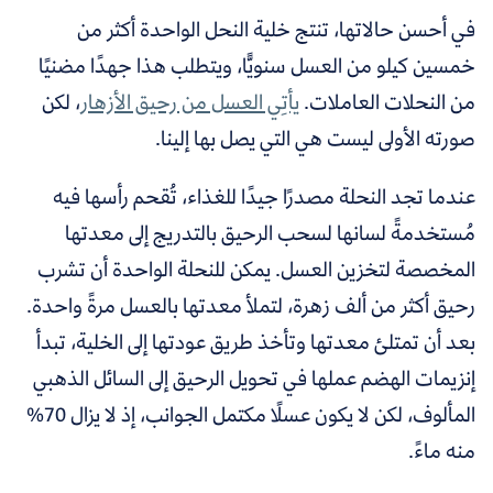
في أحسن حالاتها، تنتج خلية النحل الواحدة أكثر من
خمسين كيلو من العسل سنويًّا، ويتطلب هذا جهدًا مضنيًا
من النحلات العاملات.
يأتِي العسل من رحيق الأزهار
، لكن
صورته الأولى ليست هي التي يصل بها إلينا.
عندما تجد النحلة مصدرًا جيدًا للغذاء، تُقحم رأسها فيه
مُستخدمةً لسانها لسحب الرحيق بالتدريج إلى معدتها
المخصصة لتخزين العسل. يمكن للنحلة الواحدة أن تشرب
رحيق أكثر من ألف زهرة، لتملأ معدتها بالعسل مرةً واحدة.
بعد أن تمتلئ معدتها وتأخذ طريق عودتها إلى الخلية، تبدأ
إنزيمات الهضم عملها في تحويل الرحيق إلى السائل الذهبي
المألوف، لكن لا يكون عسلًا مكتمل الجوانب، إذ لا يزال 70%
منه ماءً.