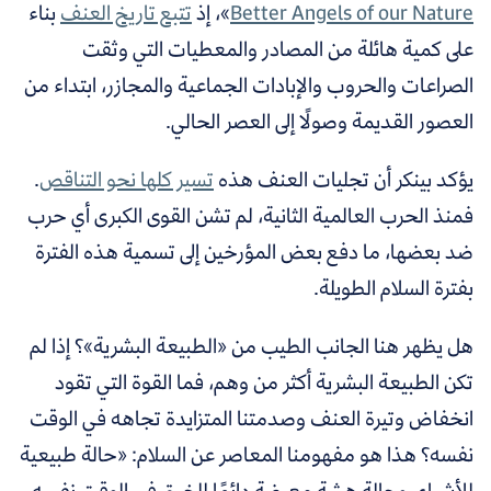
Better Angels of our Nature
»، إذ
تتبع تاريخ العنف
بناء
على كمية هائلة من المصادر والمعطيات التي وثقت
الصراعات والحروب والإبادات الجماعية والمجازر، ابتداء من
العصور القديمة وصولًا إلى العصر الحالي.
يؤكد بينكر أن تجليات العنف هذه
تسير كلها نحو التناقص
.
فمنذ الحرب العالمية الثانية، لم تشن القوى الكبرى أي حرب
ضد بعضها، ما دفع بعض المؤرخين إلى تسمية هذه الفترة
بفترة السلام الطويلة.
هل يظهر هنا الجانب الطيب من «الطبيعة البشرية»؟ إذا لم
تكن الطبيعة البشرية أكثر من وهم، فما القوة التي تقود
انخفاض وتيرة العنف وصدمتنا المتزايدة تجاهه في الوقت
نفسه؟ هذا هو مفهومنا المعاصر عن السلام: «حالة طبيعية
للأشياء، وحالة هشة معرضة دائمًا للخرق في الوقت نفسه،