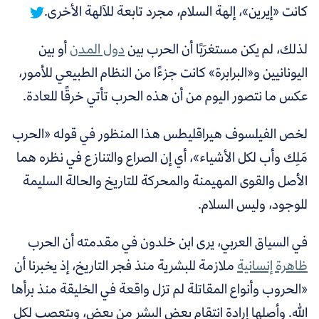
كانت «إيرين»، إلهة السلام، مجرد تابعة للآلهة الأخرى.
لذلك، لم يكن مستغرَبًا أن الحرب بين
دول المدن
أو بين
اليونانيين و«البرابرة» كانت جزءًا من النظام الطبيعي للأمور،
عكس ما نتصور اليوم من أن هذه الحرب تأتي خرقًا للعادة.
لخص الفيلسوف هيراقليطس هذا المنظور في قوله «الحرب
مَلِك وأب لكل الأشياء»، أي إن الصراع والتنازع في نظره هما
الأصل والقوى المهيمنة والمحركة للتاريخ والحالة السليمة
للوجود، وليس السلام.
في السياق العربي، يرى ابن خلدون في مقدمته أن الحرب
ظاهرة إنسانية
ملازمة للبشرية منذ فجر التاريخ، إذ يخبرنا أن
«الحروب وأنواع المقاتلة لم تزل واقعة في الخليقة منذ برأها
الله. وأصلها إرادة انتقام بعض البشر من بعض، ويتعصب لكل