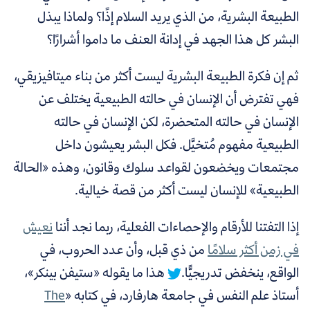
الطبيعة البشرية، من الذي يريد السلام إذًا؟ ولماذا يبذل
البشر كل هذا الجهد في إدانة العنف ما داموا أشرارًا؟
ثم إن فكرة الطبيعة البشرية ليست أكثر من بناء ميتافيزيقي،
فهي تفترض أن الإنسان في حالته الطبيعية يختلف عن
الإنسان في حالته المتحضرة، لكن الإنسان في حالته
الطبيعية مفهوم مُتخيَّل. فكل البشر يعيشون داخل
مجتمعات ويخضعون لقواعد سلوك وقانون، وهذه «الحالة
الطبيعية» للإنسان ليست أكثر من قصة خيالية.
إذا التفتنا للأرقام والإحصاءات الفعلية، ربما نجد أننا
نعيش
في زمن أكثر سلامًا
من ذي قبل،
وأن عدد الحروب، في
الواقع، ينخفض تدريجيًّا.
هذا ما يقوله «ستيفن بينكر»،
أستاذ علم النفس في جامعة هارفارد، في كتابه «
The