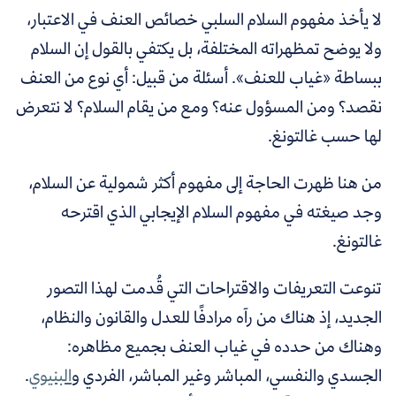
لا يأخذ مفهوم السلام السلبي خصائص العنف في الاعتبار،
ولا يوضح تمظهراته المختلفة، بل يكتفي بالقول إن السلام
ببساطة «غياب للعنف». أسئلة من قبيل: أي نوع من العنف
نقصد؟ ومن المسؤول عنه؟ ومع من يقام السلام؟ لا نتعرض
لها حسب غالتونغ.
من هنا ظهرت الحاجة إلى مفهوم أكثر شمولية عن السلام،
وجد صيغته في مفهوم السلام الإيجابي الذي اقترحه
غالتونغ.
تنوعت التعريفات والاقتراحات التي قُدمت لهذا التصور
الجديد، إذ هناك من رآه مرادفًا للعدل والقانون والنظام،
وهناك من حدده في غياب العنف بجميع مظاهره:
الجسدي والنفسي، المباشر وغير المباشر، الفردي و
البنيوي
.