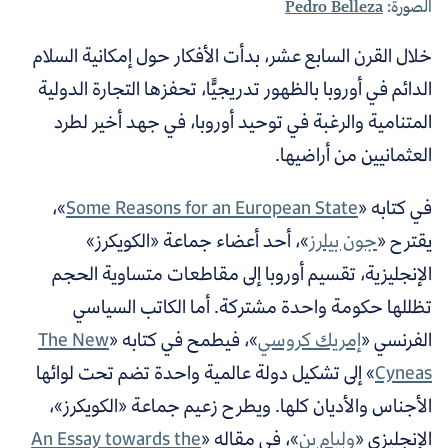
الصورة:
Pedro Belleza
خلال القرن السابع عشر، بدأت الأفكار حول إمكانية السلام
الدائم في أوروبا بالظهور تدريجيًّا، تحفزها التجارة الدولية
المتنامية والرغبة في توحيد أوروبا، في جهد أخير لطرد
العثمانيين من أراضيها.
في كتابه «
Some Reasons for an European State
»،
يقترح «
جون بيلرز
»، أحد أعضاء جماعة «الكويكرز»
الإنجليزية،
تقسيم أوروبا إلى مقاطعات متساوية الحجم
تظللها حكومة واحدة مشتركة. أما الكاتب السياسي
الفرنسي «
إمريك كروسي
»، فيطمح في كتابه «
The New
Cyneas
» إلى تشكيل دولة عالمية واحدة تضم تحت لوائها
الأجناس والأديان كلها. ويطرح زعيم جماعة «الكويكرز»،
الإنجليزي «
وليام بن
»، في مقاله «
An Essay towards the