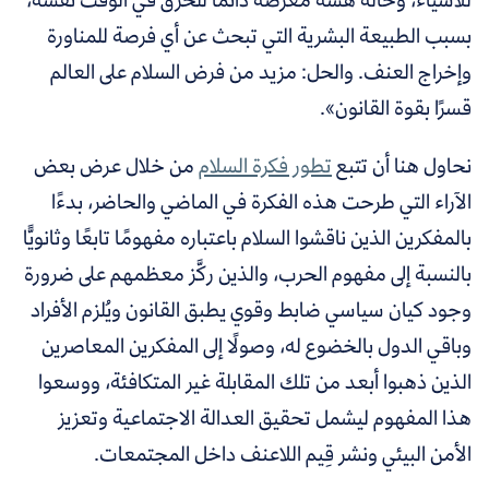
بسبب الطبيعة البشرية التي تبحث عن أي فرصة للمناورة
وإخراج العنف. والحل: مزيد من فرض السلام على العالم
قسرًا بقوة القانون».
نحاول هنا أن تتبع
تطور فكرة السلام
من خلال عرض بعض
الآراء التي طرحت هذه الفكرة في الماضي والحاضر، بدءًا
بالمفكرين الذين ناقشوا السلام باعتباره مفهومًا تابعًا وثانويًّا
بالنسبة إلى مفهوم الحرب، والذين ركَّز معظمهم على ضرورة
وجود كيان سياسي ضابط وقوي يطبق القانون ويُلزم الأفراد
وباقي الدول بالخضوع له، وصولًا إلى المفكرين المعاصرين
الذين ذهبوا أبعد من تلك المقابلة غير المتكافئة، ووسعوا
هذا المفهوم ليشمل تحقيق العدالة الاجتماعية وتعزيز
الأمن البيئي ونشر قِيم اللاعنف داخل المجتمعات.