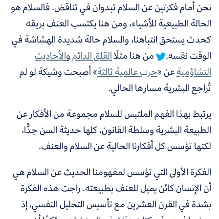
نحن أمام فكرتين عن السلام تبدوان في تناقض.
فالسلام هو
الحالة الطبيعية للأشياء، ومن هنا يكتسب العنف بريقه
كحدث يستحق انتباهنا، والسلام حالة شديدة الهشاشة في
الوقت نفسه.
من هنا مثلًا
القلق الدائم
و
الأحاديث
التشاؤمية
عن «
حرب عالمية ثالثة
» أصبحت وشيكة لو لم
تُراجع البشرية مسارها الحالي.
يرتبط بهذا الفهم الملتبس للسلام مجموعة من الأفكار عن
الطبيعة البشرية وسلطة القانون، كلها حديثة السن جدًّا،
لكنها تؤسس كل أفكارنا الحالية عن السلام والعنف.
الفكرة الأولى التي تؤسس لمفهومنا الحديث عن السلام هي
أن الإنسان كائن يميل للعنف بطبيعته. راجت هذه الفكرة
بشدة في القرن العشرين مع تأسيس التحليل النفسي، إذ