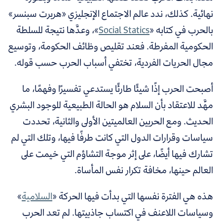
نهائية. كذلك، ندد عالم الاجتماع الإنجليزي «هربرت سبنسر»
بالحرب في كتابه «
Social Statics
»، وعدَّها نتيجة للسلطة
الحكومية المفرطة. فعند تقليص وظائف الحكومة، وتوسيع
مجال الحريات الفردية، تختفي أسباب الحرب حسب قوله.
أصبحت الحرب إذًا شيئًا طارئًا يستدعي تفسيرًا وفهمًا، ما
مهَّد للاعتقاد بأن السلام هو الحالة الطبيعية للوجود البشري
الحديث. ومع الحربين العالميتين الأولى والثانية، تحددت
سياسات وقرارات الدول التي كانت طرفًا فيها، وتلك التي لم
تشارك فيها أيضًا، على إثر موجة التشاؤم التي خيمت على
العالم حينها، مخافة تكرار نفس المأساة.
هذه هي الفترة نفسها التي بدأت فيها الحركة «
السلامية
»
وسياسات اللاعنف في اكتساب جاذبيتها. لم تعد الحرب