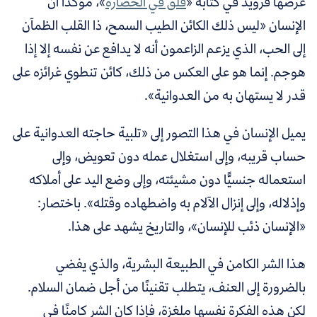
عرضها فرويد في كتابه «
قلق في الحضارة
»، مؤكدًا أن
الإنسان «ليس ذلك الكائن الطيب السمح، ذا القلب الظمآن
إلى الحب، الذي يزعم الزاعمون أنه لا يدافع عن نفسه إلا إذا
هوجم. إنما هو على العكس من ذلك، كائن تنطوي غرائزه على
قدر لا يستهان به من العدوانية».
يميل الإنسان في هذا التصور إلى «تلبية حاجته العدوانية على
حساب قريبه، وإلى استغلال عمله دون تعويض، وإلى
استعماله جنسيًّا دون مشيئته، وإلى وضع اليد على أملاكه
وإذلاله، وإلى إنزال الآلام به واضطهاده وقتله». باختصار:
«الإنسان ذئب للإنسان»، والتاريخ يشهد على هذا.
هذا الشر الكامن في الطبيعة البشرية، والذي يفضي
بالضرورة إلى العنف، يتطلب تقنينًا من أجل ضمان السلام.
لكن هذه الفكرة نفسها ملغزة، فإذا كان الشر كامنًا في