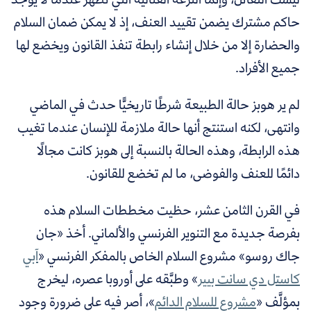
حاكم مشترك يضمن تقييد العنف، إذ لا يمكن ضمان السلام
والحضارة إلا من خلال إنشاء رابطة تنفذ القانون ويخضع لها
جميع الأفراد.
لم ير هوبز حالة الطبيعة شرطًا تاريخيًّا حدث في الماضي
وانتهى، لكنه استنتج أنها حالة ملازمة للإنسان عندما تغيب
هذه الرابطة، وهذه الحالة بالنسبة إلى هوبز كانت مجالًا
دائمًا للعنف والفوضى، ما لم تخضع للقانون.
في القرن الثامن عشر، حظيت مخططات السلام هذه
بفرصة جديدة مع التنوير الفرنسي والألماني. أخذ «جان
جاك روسو» مشروع السلام الخاص بالمفكر الفرنسي «
آبي
كاستل دي سانت بيير
» وطبَّقه على أوروبا عصره، ليخرج
بمؤلَّف «
مشروع للسلام الدائم
»، أصر فيه على ضرورة وجود