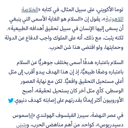
توما الأكويني، على سبيل المثال، في كتابه «
الخلاصة
اللاهوتية
»، يقول إن «السلام هو الغاية الأسمى التي ينبغي
أن يسعى إليها الإنسان في سبيل تحقيق أهدافه الطبيعية».
لكنه يثبت، مع ذلك، أنه على الملوك واجب الدفاع عن الدولة
وحمايتها، ولو اقتضى هذا شن الحرب.
السلام باعتباره هدفًا أسمى يختلف جوهريًّا عن السلام
باعتباره وضعًا طبيعيًّا، إذ إن هذا الهدف يبدو أقرب إلى مثل
أعلى مستحيل التحقيق واقعيًّا. لكن
مع نهاية العصور
الوسطى، كأي مثل آخر كان يستحيل تحقيقه، أصبح
الأوروبيون أكثر إيمانًا بقدرتهم على إصابته كهدف دنيوي.
في عصر النهضة، سيبرز الفيلسوف الهولندي «إراسموس
دسيدريوس»، كواحد من أهم مناهضي الحرب، و
يتبنى