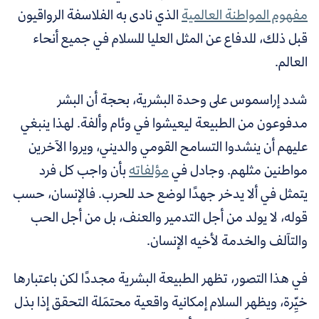
مفهوم المواطنة العالمية
الذي نادى به الفلاسفة الرواقيون
قبل ذلك، للدفاع عن المثل العليا للسلام في جميع أنحاء
العالم.
شدد إراسموس على وحدة البشرية، بحجة أن البشر
مدفوعون من الطبيعة ليعيشوا في وئام وألفة. لهذا ينبغي
عليهم أن ينشدوا التسامح القومي والديني، ويروا الآخرين
مواطنين مثلهم. وجادل في
مؤلفاته
بأن واجب كل فرد
يتمثل في ألا يدخر جهدًا لوضع حد للحرب. فالإنسان، حسب
قوله، لا يولد من أجل التدمير والعنف، بل من أجل الحب
والتآلف والخدمة لأخيه الإنسان.
في هذا التصور، تظهر الطبيعة البشرية مجددًا لكن باعتبارها
خيِّرة، ويظهر السلام إمكانية واقعية محتمَلة التحقق إذا بذل