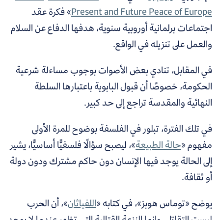
Present and Future Peace of Europe
» فكرة عقد
اجتماعات برلمانية أوروبية سنوية، هدفها الدفاع عن السلام
والعمل على تنزيله في الواقع.
في المقابل، تنادي بعض الأصوات بوجوب مساءلة شرعية
الحكومة، خصوصًا أن قبول البابوية باعتبارها السلطة
النهائية والمقدسة تراجع إلى حد كبير.
في تلك الفترة، تبلور في الفلسفة بوضوح للمرة الأولى
مفهوم «
حالة الطبيعة
»، ليصبح سؤالًا فلسفيًّا أساسيًّا، يشير
إلى الحالة يوجد فيها الإنسان دون حاكم مشترك ودون دولة
أو ثقافة.
يوضح «توماس هوبز»، في كتابه «
اللفياثان
»، أن الحرب
ليست التقاتل، وإنما النزعة القتالية التي تظهر عندما لا يوجد