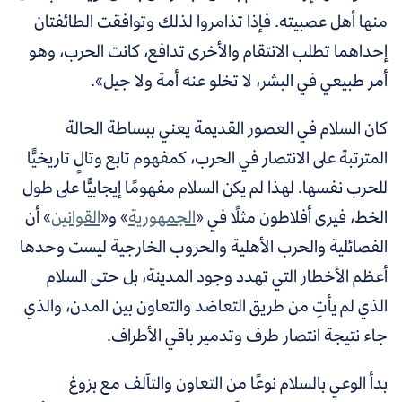
منها أهل عصبيته. فإذا تذامروا لذلك وتوافقت الطائفتان
إحداهما تطلب الانتقام والأخرى تدافع، كانت الحرب، وهو
أمر طبيعي في البشر، لا تخلو عنه أمة ولا جيل».
كان السلام في العصور القديمة يعني ببساطة الحالة
المترتبة على الانتصار في الحرب، كمفهوم تابع وتالٍ تاريخيًّا
للحرب نفسها. لهذا لم يكن السلام مفهومًا إيجابيًّا على طول
الخط، فيرى
أفلاطون
مثلًا في «
الجمهورية
» و«
القوانين
» أن
الفصائلية والحرب الأهلية والحروب الخارجية ليست وحدها
أعظم الأخطار التي تهدد وجود المدينة، بل حتى السلام
الذي لم يأتِ من طريق التعاضد والتعاون بين المدن، والذي
جاء نتيجة انتصار طرف وتدمير باقي الأطراف.
بدأ الوعي بالسلام نوعًا من التعاون والتآلف مع بزوغ