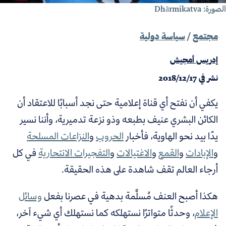
ورة: Dhārmikatva
مجتمع
/
سياسة دولية
إدريس أمجيش
نشر في
2018/12/17
يكفي أن نفتح أي قناة إعلامية حتى نجد أسبابًا للاعتقاد أن
الكائن البشري عنيف بطبعه وذو نزعة تدميرية، وأننا نسير
يدًا بيد نحو الهاوية، فأخبار
الحروب
و
النزاعات المسلحة
و
الإبادات
و
القمع
و
الاغتيالات
و
التفجيرات الانتحارية
في كل
أرجاء العالم تقف شاهدة على هذه الحقيقة.
هكذا أصبح العنف مُسلَّمة بدهية في عصرنا بفعل
وسائل
الإعلام
، وحدثًا متواترًا نستهلكه كما نستهلك أي شيء آخر،