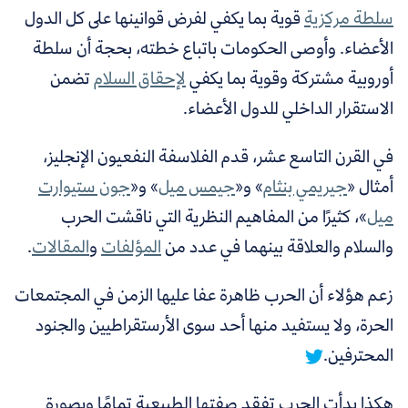
سلطة مركزية
قوية بما يكفي لفرض قوانينها على كل الدول
الأعضاء. وأوصى الحكومات باتباع خطته، بحجة أن سلطة
أوروبية مشتركة وقوية بما يكفي
لإحقاق السلام
تضمن
الاستقرار الداخلي للدول الأعضاء.
في القرن التاسع عشر، قدم الفلاسفة النفعيون الإنجليز،
أمثال «
جيريمي بنثام
»
و«
جيمس ميل
»
و«
جون ستيوارت
ميل
»
، كثيرًا من المفاهيم النظرية التي ناقشت الحرب
والسلام والعلاقة بينهما في عدد من
المؤلفات
و
المقالات
.
زعم هؤلاء أن الحرب ظاهرة عفا عليها الزمن في المجتمعات
الحرة، ولا يستفيد منها أحد سوى الأرستقراطيين والجنود
المحترفين.
هكذا بدأت الحرب تفقد صفتها الطبيعية تمامًا وبصورة