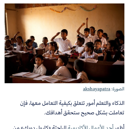
الصورة:
akshayapatra
الذكاء والتعلم أمور تتعلق بكيفية التعامل معها، فإن
تعاملت بشكل صحيح ستحقق أهدافك.
أظهر
أحد الأعمال الأكاديمية
للباحثة «كارول دويك» من