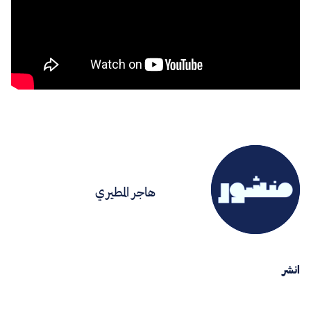
هاجر المطيري
انشر