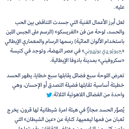
عليه.
لعل أبرز الأعمال الفنية التي جسدت التناقض بين الحب
والحسد، لوحة من فن «الفريسكو» (الرسم على الجبس اللين
باستخدام الألوان المائية) رسمها الرسام والمعماري الإيطالي
«
جيوتو دي بوندوني
»
في عصر النهضة، وتوجد في كنيسة
«سكروفيني» بمدينة بادوفا الإيطالية.
تعرض اللوحة سبع فضائل يقابلها سبع خطايا، يظهر الحسد
خطيئة أساسية تقابلها فضيلة التصدق أو الإحسان، وهي
واحدة من الفضائل اللاهوتية الثلاثة.
يُصوَّر الحسد مجازًا في هيئة امرة شيطانية لها قرون، يخرج
ثعبان من فمها ليعميها، كناية عن «عين الشيطان» التي
يؤمن كثير من الناس من مختلف الثقافات بقدرتها على