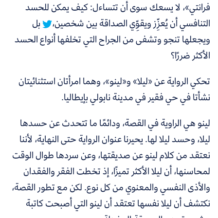
فرانتي»، لا يسعك سوى أن تتساءل:
كيف يمكن للحسد
التنافسي أن يُعزِّز ويقوِّي الصداقة بين شخصين،
بل
ويجعلها تنجو وتشفى من الجراح التي تخلفها أنواع الحسد
الأكثر ضررًا؟
تحكي الرو
اية عن «ليلا» و«لينو»، وهما امرأتان استثنائيتان
نشأتا في حي فقير في مدينة نابولي بإيطاليا.
لينو هي الراوية في القصة، ودائمًا ما تتحدث عن حسدها
ليلا، وحسد ليلا لها. يحيرنا عنوان الرواية حتى النهاية، لأننا
نعتقد من كلام لينو عن صديقتها، وعن سردها طوال الوقت
لمحاسنها، أن ليلا الأكثر تميزًا، إذ تخطت الفقر والفقدان
والأذى النفسي والمعنوي من كل نوع. لكن مع تطور القصة،
نكتشف أن ليلا نفسها تعتقد أن لينو التي أصبحت كاتبة