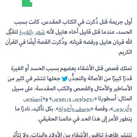
أول جريمة قتل ذُكرت في الكتاب المقدس، كانت بسبب
الحسد، عندما قتل قابيل أخاه هابيل لأنه
شعر بالغيرة
لتقبُّل
الله قربان هابيل ورفضه قربانه
. وذُكرت القصة أيضًا في القرآن
الكريم.
تملك قصص قتل الأشقاء بعضهم بسبب الحسد أو الغيرة
قدرًا كبيرًا من الأصالة والتجذُّر،
جعلها تنتشر في كثير من
الأساطير والأمثال والقصص والكتب المقدسة. على سبيل
المثال: أسطورتا «
رومولوس وريموس
» و«
ثيستوس
وأتريوس
»، وقصة «
يوسف وأخوتِه
». بكل تأكيد، نادرًا ما
يتطور الأمر إلى هذا الحد في عالمنا الحقيقي.
تنتشر ظاهرة تنافس الأشقاء بين الأولاد والبنات، ولا تتأثر