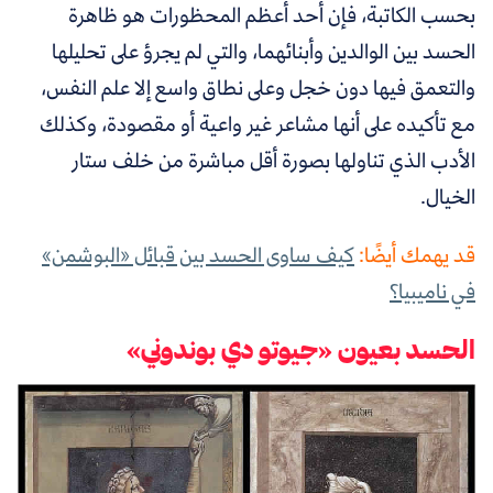
بحسب الكاتبة، فإن أحد أعظم المحظورات هو ظاهرة
الحسد بين الوالدين وأبنائهما، والتي لم يجرؤ على تحليلها
والتعمق فيها دون خجل وعلى نطاق واسع إلا علم النفس،
مع تأكيده على أنها مشاعر غير واعية أو مقصودة، وكذلك
الأدب الذي تناولها بصورة أقل مباشرة من خلف ستار
الخيال.
قد يهمك أيضًا:
كيف ساوى الحسد بين قبائل «البوشمن»
في ناميبيا؟
الحسد بعيون «جيوتو دي بوندوني»