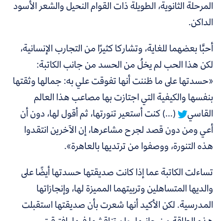
المرحلة الثانوية، الطويلة ذات القوام النحيل والشعر الأسود
الداكن.
أحبَّا بعضهما للغاية، وتشاركا كثيرًا من التجارب الإنسانية،
لكن هذا الحب لم يخلُ من الحسد من جانب الكاتبة:
«حسدتها على ما ظننت أنها تفوقت علي به: جمالها وثقتها
بنفسها والكيفية التي اجتازت بها مصاعب هذا العالم
القاسي
(...)
كنت أستعير تنورتها، ثم أقول لها، دون أن
أعي ومن دون قصد لجرح مشاعرها، إن الآخرين انتقدوا
هذه التنورة، ووصفوا من ترتديها بالعاهرة».
تساءلت الكاتبة عما إذا كانت صديقتها حسدتها أيضًا على
والديها المتساهلين وتربيتهما المميزة لها، وإنجازاتها
المدرسية. لكن الأكيد أنها شعرت بأن صديقتها استقبلت
هذه الطاقة من جانبها، ولم تناقشها فيها. افترقت