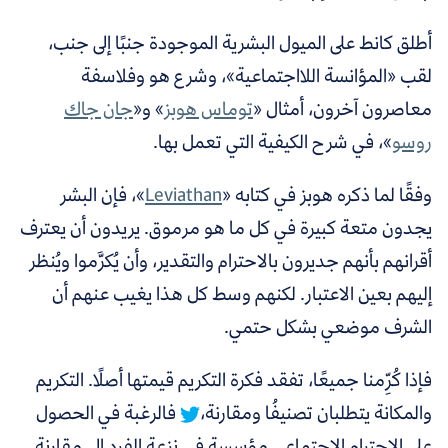
أطلق كانط على الميول البشرية الموجودة جنبًا إلى جنب،
لقب «المؤانسة اللااجتماعية»، وشرع هو وفلاسفة
معاصرون آخرون، أمثال «
توماس هوبز
»
و«
جان جاك
روسو
»
، في شرح الكيفية التي تعمل بها.
وفقًا لما ذكره هوبز في كتابه «
Leviathan
»
، فإن البشر
يجدون متعة كبيرة في كل ما هو مرموق. يريدون أن يعترف
أقرانهم بأنهم جديرون بالاحترام والتقدير، وأن يُكرَّموا ويُنظر
إليهم بعين الاعتبار. لكنهم وسط كل هذا يغيب عنهم أن
الشرف موضعي بشكل حتمي.
فإذا كُرِّمنا جميعًا، تفقد فكرة التكريم قيمتها أصلًا. التكريم
والمكانة يتطلبان تصنيفُا ومقارنة،
فالرغبة في الحصول
على الاحترام الاجتماعي مؤسسة في نزعة الفرد إلى مقارنة