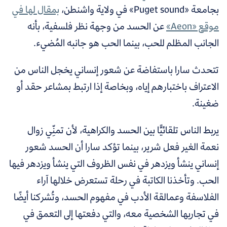
بجامعة «Puget sound» في ولاية واشنطن،
بمقال لها في
موقع «Aeon»
عن الحسد من وجهة نظر فلسفية، بأنه
الجانب المظلم للحب، بينما الحب هو جانبه المُضيء.
تتحدث سارا باستفاضة عن شعور إنساني يخجل الناس من
الاعتراف باختبارهم إياه، وبخاصة إذا ارتبط بمشاعر حقد أو
ضغينة.
يربط الناس تلقائيًّا بين الحسد والكراهية، لأن تمنِّي زوال
نعمة الغير فعل شرير، بينما تؤكد سارا أن الحسد شعور
إنساني ينشأ ويزدهر في نفس الظروف التي ينشأ ويزدهر فيها
الحب. وتأخذنا الكاتبة في رحلة تستعرض خلالها آراء
الفلاسفة وعمالقة الأدب في مفهوم الحسد، وتُشركنا أيضًا
في تجاربها الشخصية معه، والتي دفعتها إلى التعمق في