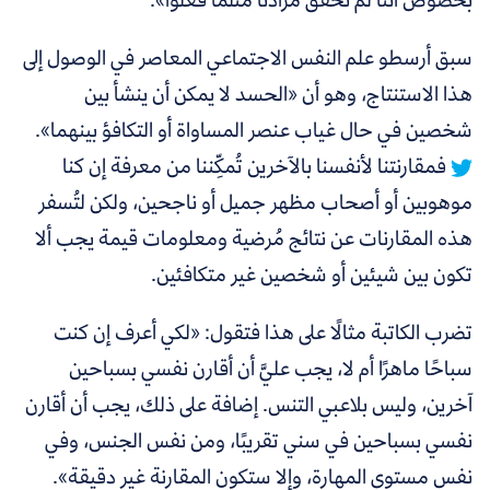
سبق أرسطو علم النفس الاجتماعي المعاصر في الوصول إلى
هذا الاستنتاج، وهو أن
«الحسد لا يمكن أن ينشأ بين
شخصين في حال غياب عنصر المساواة أو التكافؤ بينهما».
فمقارنتنا لأنفسنا بالآخرين تُمكِّننا من معرفة إن كنا
موهوبين أو أصحاب مظهر جميل أو ناجحين، ولكن لتُسفر
هذه المقارنات عن نتائج مُرضية ومعلومات قيمة يجب ألا
تكون بين شيئين أو شخصين غير متكافئين.
تضرب الكاتبة مثالًا على هذا فتقول: «لكي أعرف إن كنت
سباحًا ماهرًا أم لا، يجب عليَّ أن أقارن نفسي بسباحين
آخرين، وليس بلاعبي التنس. إضافة على ذلك، يجب أن أقارن
نفسي بسباحين في سني تقريبًا، ومن نفس الجنس، وفي
نفس مستوى المهارة، وإلا ستكون المقارنة غير دقيقة».