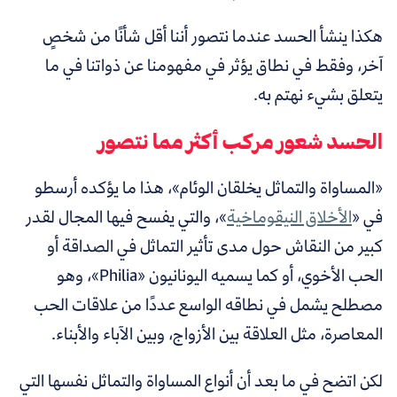
هكذا ينشأ الحسد عندما نتصور أننا أقل شأنًا من شخصٍ
آخر، وفقط في نطاق يؤثر في مفهومنا عن ذواتنا في ما
يتعلق بشيء نهتم به.
الحسد شعور مركب أكثر مما نتصور
«المساواة والتماثل يخلقان الوئام»، هذا ما يؤكده أرسطو
في «
الأخلاق النيقوماخية
»، والتي يفسح فيها المجال لقدر
كبير من النقاش حول مدى تأثير التماثل في الصداقة أو
الحب الأخوي، أو كما يسميه اليونانيون «Philia»، وهو
مصطلح يشمل في نطاقه الواسع عددًا من علاقات الحب
المعاصرة، مثل العلاقة بين الأزواج، وبين الآباء والأبناء.
لكن اتضح في ما بعد أن
أنواع المساواة والتماثل نفسها التي