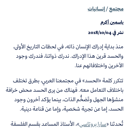
مجتمع
/
إنسانيات
ياسمين أكرم
نشر في
2018/10/04
منذ بداية إدراك الإنسان ذاته، في لحظات التاريخ الأولى،
والحسد قرين هذا الإدراك. ندرك ذواتنا، فندرك وجود
الآخرين واختلافاتهم عنا.
تتكرر كلمة «الحسد» في مجتمعنا العربي، بطرق تختلف
باختلاف التعامل معه. فهناك من يرى الحسد محض خرافة
منشؤها الجهل وتَضخُّم الذات، بينما يؤكد آخرون وجود
الحسد، إما عن تجربة شخصية، وإما عن قناعة دينية.
تُحدثنا «
سارا بروتاسي
»
، الأستاذ المساعد بقسم الفلسفة