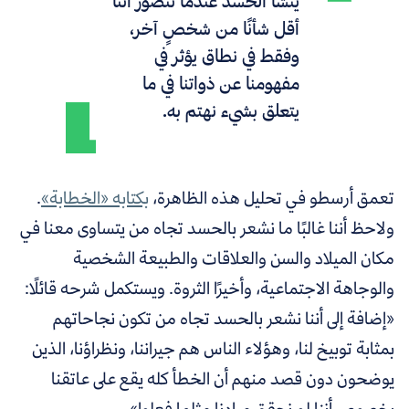
ينشأ الحسد عندما نتصور أننا
أقل شأنًا من شخصٍ آخر،
وفقط في نطاق يؤثر في
مفهومنا عن ذواتنا في ما
يتعلق بشيء نهتم به.
تعمق
أرسطو
في تحليل هذه الظاهرة،
بكتابه «الخطابة»
.
ولاحظ أننا غالبًا ما نشعر بالحسد تجاه من يتساوى معنا في
مكان الميلاد والسن والعلاقات والطبيعة الشخصية
والوجاهة الاجتماعية، وأخيرًا الثروة. ويستكمل شرحه قائلًا:
«إضافة إلى أننا نشعر بالحسد تجاه من تكون نجاحاتهم
بمثابة توبيخ لنا، وهؤلاء الناس هم جيراننا، ونظراؤنا، الذين
يوضحون دون قصد منهم أن الخطأ كله يقع على عاتقنا
بخصوص أننا لم نحقق مرادنا مثلما فعلوا».