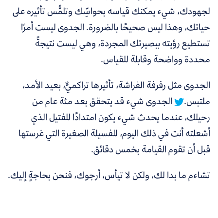
لجهودك، شيء يمكنك قياسه بحواسِّك وتلمُّس تأثيره على
حياتك، وهذا ليس صحيحًا بالضرورة. الجدوى ليست أمرًا
تستطيع رؤيته ببصيرتك المجردة، وهي ليست نتيجةً
محددة وواضحة وقابلة للقياس.
الجدوى مثل رفرفة الفراشة، تأثيرها تراكميٌّ، بعيد الأمد،
ملتبس.
الجدوى شيء قد يتحقق بعد مئة عام من
رحيلك، عندما يحدث شيء يكون امتدادًا للفتيل الذي
أشعلته أنت في ذلك اليوم، للفسيلة الصغيرة التي غرستها
قبل أن تقوم القيامة بخمس دقائق.
تشاءم ما بدا لك، ولكن لا تيأس، أرجوك، فنحن بحاجةٍ إليك.