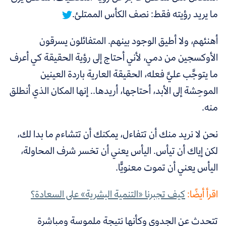
ما يريد رؤيته فقط: نصف الكأس الممتلئ.
أهنئهم، ولا أطيق الوجود بينهم. المتفائلون يسرقون
الأوكسجين من دمي، لأني أحتاج إلى رؤية الحقيقة كي أعرف
ما يتوجَّب عليَّ فعله، الحقيقة العارية باردة العينين
الموحِشة إلى الأبد، أحتاجها، أريدها.. إنها المكان الذي أنطلق
منه.
نحن لا نريد منك أن تتفاءل، يمكنك أن تتشاءم ما بدا لك،
لكن إياك أن تيأس. اليأس يعني أن تخسر شرف المحاولة،
اليأس يعني أن تموت معنويًّا.
اقرأ أيضًا:
كيف تجبرنا «التنمية البشرية» على السعادة؟
تتحدث عن الجدوى وكأنها نتيجة ملموسة ومباشِرة