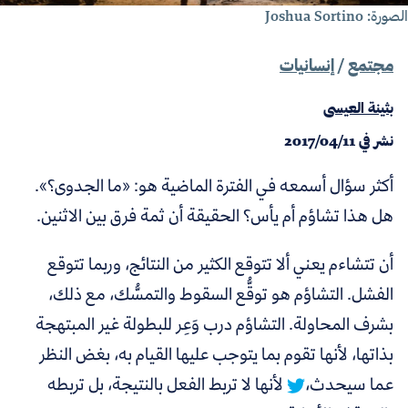
لصورة:
Joshua Sortino
مجتمع
/
إنسانيات
بثينة العيسى
نشر في
2017/04/11
أكثر سؤال أسمعه في الفترة الماضية هو: «ما الجدوى؟».
هل هذا تشاؤم أم يأس؟ الحقيقة أن ثمة فرق بين الاثنين.
أن تتشاءم يعني ألا تتوقع الكثير من النتائج، وربما تتوقع
الفشل. التشاؤم هو توقُّع السقوط والتمسُّك، مع ذلك،
بشرف المحاولة.
التشاؤم درب وَعِر للبطولة غير المبتهجة
بذاتها، لأنها تقوم بما يتوجب عليها القيام به، بغض النظر
عما سيحدث،
لأنها لا تربط الفعل بالنتيجة، بل تربطه