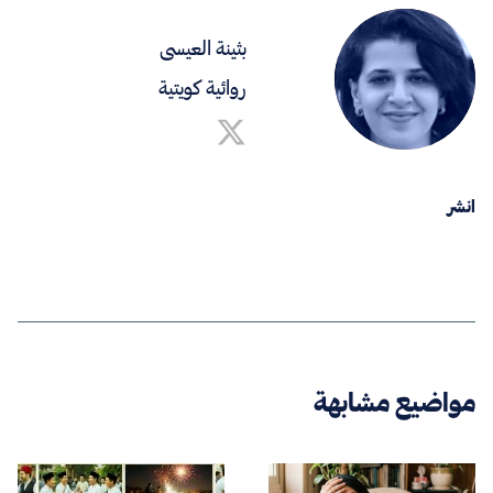
بثينة العيسى
روائية كويتية
انشر
مواضيع مشابهة