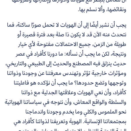
ونقائضها، وألا نسلم بها.
يجب أن نشير أيضًا إلى أن الهويات لا تحمل صورًا ساكنة، فما
نتحدث عنه الآن قد لا يكون ذا صلة بعد فترة قصيرة أو
طويلة من الزمن، جميع الاحتمالات مفتوحة لأي خيار
ونتيجة، لكن ما يجب أن نسأله: ما دورنا كأفراد في عصر
حديث ينزلق فيه المصطنع والحديث إلى الطبيعي والتاريخي،
ومؤثرات خارجية تؤثر وتهندس معرفتنا عن وجودنا وذواتنا
وتوجهها وتضع حدودها؟ ما يجب أن نؤكده هو فاعليتنا
كأفراد، وأن نعي الهويات وعلاقتها الجدلية مع ذواتنا
والسلطة والواقع المعاش، وأن نتوجه في سياساتنا الهوياتية
نحو الملموس والكلي وما يخدم وجودنا واندماجنا
بمجتمعاتنا الإنسانية. الهوية وتعريفنا لذواتنا كأفراد هي
البنية التحتية للتنظيم الاجتماعي والحريات والمجتمع