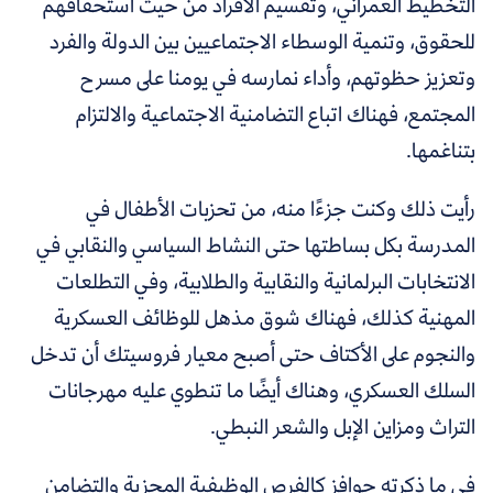
التخطيط العمراني، وتقسيم الأفراد من حيث استحقاقهم
للحقوق، وتنمية الوسطاء الاجتماعيين بين الدولة والفرد
وتعزيز حظوتهم، وأداء نمارسه في يومنا على مسرح
المجتمع، فهناك اتباع التضامنية الاجتماعية والالتزام
بتناغمها.
رأيت ذلك وكنت جزءًا منه، من تحزبات الأطفال في
المدرسة بكل بساطتها حتى النشاط السياسي والنقابي في
الانتخابات البرلمانية والنقابية والطلابية، وفي التطلعات
المهنية كذلك، فهناك شوق مذهل للوظائف العسكرية
والنجوم على الأكتاف حتى أصبح معيار فروسيتك أن تدخل
السلك العسكري، وهناك أيضًا ما تنطوي عليه مهرجانات
التراث ومزاين الإبل والشعر النبطي.
في ما ذكرته حوافز كالفرص الوظيفية المجزية والتضامن