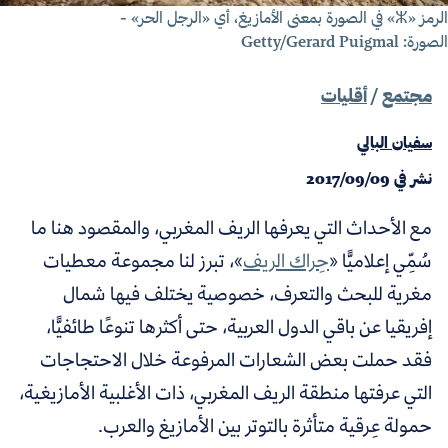
الرمز «ⵣ» في الصورة بمعنى الأمازيغ، أي «الرجل الحر» -
رة: Getty/Gerard Puigmal
مجتمع
/
أقليات
سفيان البالي
نشر في
2017/09/09
مع الأحداث التي يعرفها الريف المغربي، والمقصود هنا ما
سُمِّي إعلاميًّا «
حِراك الريف
»
، تبرز لنا مجموعة معطيات
مغرية للبحث والتعرف، خصوصية يختلف فيها شمال
إفريقيا عن باقي الدول العربية، حتى أكثرها تنوعًا طائفيًّا،
فقد حملت بعض الشعارات المرفوعة خلال الاحتجاجات
التي عرفتها منطقة الريف المغربي، ذات الأغلبية الأمازيغية،
حمولة عِرقية متأثرة بالتوتر بين الأمازيغ والعرب.