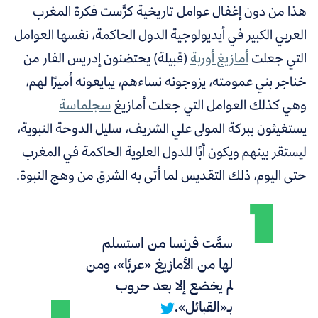
هذا من دون إغفال عوامل تاريخية كرَّست فكرة المغرب
العربي الكبير في أيديولوجية الدول الحاكمة، نفسها العوامل
التي جعلت
أمازيغ أوربة
(قبيلة) يحتضنون إدريس الفار من
خناجر بني عمومته، يزوجونه نساءهم، يبايعونه أميرًا لهم،
وهي كذلك العوامل التي جعلت أمازيغ
سجلماسة
يستغيثون ببركة المولى علي الشريف، سليل الدوحة النبوية،
ليستقر بينهم ويكون أبًا للدول العلوية الحاكمة في المغرب
حتى اليوم، ذلك التقديس لما أتى به الشرق من وهج النبوة.
سمَّت فرنسا من استسلم
لها من الأمازيغ «عربًا»، ومن
لم يخضع إلا بعد حروب
بـ«القبائل».