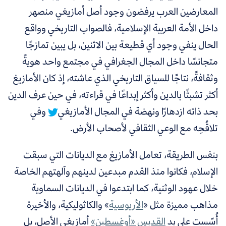
المعارضين العرب يرفضون وجود أصل أمازيغي منصهر
داخل الأمة العربية الإسلامية، فالصواب التاريخي وواقع
الحال ينفي وجود أي قطيعة بين الاثنين، بل يبين تمازجًا
متجانسًا داخل المجال الجغرافي في مجتمع واحد هويةً
وثقافةً، نتاجًا للسياق التاريخي الذي عاشته، إذ
كان الأمازيغ
أكثر تشبثًا بالدين وأكثر إبداعًا في قراءته، في حين عرف الدين
بحد ذاته ازدهارًا ونهضة في المجال الأمازيغي
وفي
تلاقُحِه مع الوعي الثقافي لأصحاب الأرض.
بنفس الطريقة، تعامل الأمازيغ مع الديانات التي سبقت
الإسلام، فكانوا منذ القدم مبدعين لدينهم وآلهتهم الخاصة
خلال عهود الوثنية، كما ابتدعوا في الديانات السماوية
مذاهب مميزة مثل «
الأريوسية
»
والكاثوليكية، والأخيرة
أُسِّست على يد
القديس «أوغسطين»
أمازيغي الأصل، بل