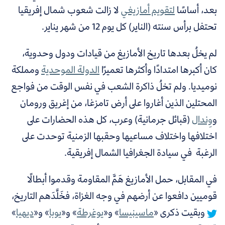
بعد، أساسًا
لتقويم أمازيغي
لا زالت شعوب شمال إفريقيا
تحتفل برأس سنته (الناير) كل يوم 12 من شهر يناير.
لم يخلُ بعدها تاريخ الأمازيغ من قيادات ودول وحدوية،
كان أكبرها امتدادًا وأكثرها تعميرًا
الدولة الموحدية
ومملكة
نوميديا.
ولم تخلُ ذاكرة الشعب في نفس الوقت من فواجع
المحتلين الذين أغاروا على أرض تامزغا، من إغريق ورومان
و
وِندال
(قبائل جرمانية) وعرب، كل هذه الحضارات على
اختلافها واختلاف مساعيها وحقبها الزمنية توحدت على
الرغبة في سيادة الجغرافيا الشمال إفريقية.
في المقابل،
حمل الأمازيغ هَمَّ المقاومة وقدموا أبطالًا
قوميين دافعوا عن أرضهم في وجه الغزاة، فخَلَّدَهم التاريخ،
وبقيت ذكرى «
ماسينيسا
» و«
يوغرطة
» و«
يوبا
» و«
ديهيا
»