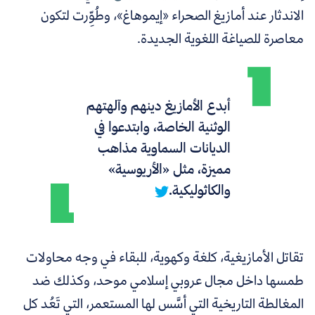
الاندثار عند أمازيغ الصحراء «إيموهاغ»، وطُوِّرت لتكون
معاصرة للصياغة اللغوية الجديدة.
أبدع الأمازيغ دينهم وآلهتهم
الوثنية الخاصة، وابتدعوا في
الديانات السماوية مذاهب
مميزة، مثل «الأريوسية»
والكاثوليكية.
تقاتل الأمازيغية، كلغة وكهوية، للبقاء في وجه محاولات
طمسها داخل مجال عروبي إسلامي موحد، وكذلك ضد
المغالطة التاريخية التي أسَّس لها المستعمر، التي تَعُد كل