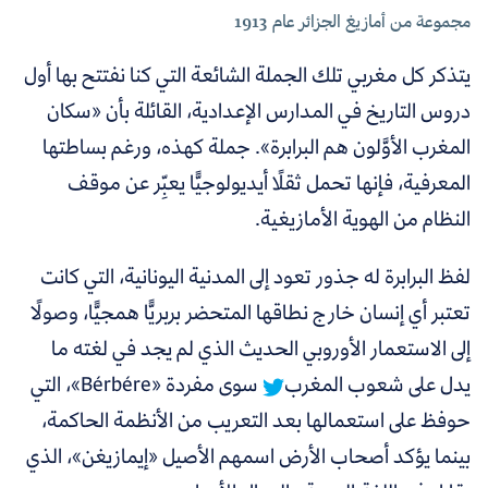
مجموعة من أمازيغ الجزائر عام 1913
يتذكر كل مغربي تلك الجملة الشائعة التي كنا نفتتح بها أول
دروس التاريخ في المدارس الإعدادية، القائلة بأن «سكان
المغرب الأوَّلون هم البرابرة». جملة كهذه، ورغم بساطتها
المعرفية، فإنها تحمل ثقلًا أيديولوجيًّا يعبِّر عن موقف
النظام من الهوية الأمازيغية.
لفظ البرابرة
له جذور تعود إلى المدنية اليونانية، التي كانت
تعتبر أي إنسان خارج نطاقها المتحضر بربريًّا همجيًّا، وصولًا
إلى الاستعمار الأوروبي الحديث الذي لم يجد في لغته ما
يدل على شعوب المغرب
سوى مفردة «Bérbére»، التي
حوفظ على استعمالها بعد التعريب من الأنظمة الحاكمة،
بينما يؤكد أصحاب الأرض اسمهم الأصيل «إيمازيغن»، الذي