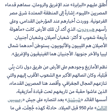
أُطلق عليهم «البرابرة» عند الإغريق والرومان، سماهم قدماء
المصريين «الليبو»، إشارةً إلى المنطقة الممتدة شرق مصر
الفرعونية. ووردت أخبارهم عند المؤرخين القدامى، وعلى
رأسهم
هيرودوت
، الذي أكد أن تلك الأرض كانت «
مأهولة
بأربعة شعوب لا أكثر: شعبان أصيلان وشعبان أجنبيان.
الأصيلان هم الليبيون والأثيوبيون، يستوطن أحدهما شمال
ليبيا والاَخر جنوبها. الأجنبيان هما الفينيقيون والإغريق»
.
نظم الأمازيغ وجودهم على الأرض عن طريق دول ذات بِنًى
قَبَلية، وكان اتصالهم الأكبر مع الشعوب الأقرب إليهم والتي
تنازعهم المجال الجغرافي، وأقصد هنا المصريين القدماء،
الذين عاشوا حقبة من تاريخهم تحت قيادة أمازيغية،
أسسها القائد «
شيشنق
»
بعد انتصاره على جيش «
رمسيس
الثالث
»
عام 950 قبل الميلاد. حادثة كهذه جُعِلَت، في ما