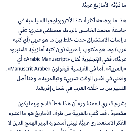
ما دَوَّنَه الأمازيغ عربيًّا.
هذا ما يوضحه أكثر أستاذ الأنثروبولوجيا السياسية في
جامعة محمد الخامس بالرباط، مصطفى قدري: «
في
دراسات الاستشراق حدث خلط بين ما هو عربي (أي كتبه
عرب) وما هو مكتوب بالعربية (وإن كتبه أمازيغ)، فاعتبروه
عربيًّا»، ففي
الإنجليزية يُقال «Arabic Manuscript» أي
«بالعربية»، أما في الفرنسية فيقولون «Manuscrit Arabe»،
وتعني في نفس الوقت «عربي» و«بالعربية»، وهنا أصل
التمييز بين ما خلَّفه العرب في شمال إفريقيا.
يشرح قدري لـ«منشور» أن هذا خطأ فادح وربما يكون
مقصودًا، فما كُتب بالعربية من طرف الأمازيغ هو ما اعتبره
الفكر الاستعماري عربيًّا، ليبني أسطورة البربر الهمج الذين لا