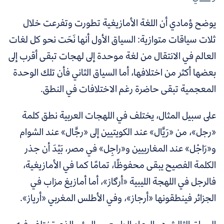
يوضح ؤمادي أن اللغة الأمازيغية تطورت وتفرعت خلال
ثلات سياقات متوازية: السياق
الأول أنها نَحَت نحو كل لغات
العالم في الانتقال من لغة موحدة إلى لهجات تبقى أقرب إلى
بعضها أكثر من اختلافها، أما السياق الثاني فأن تلك الوحدة
المعجمية تبقى حاضرة رغم الاختلافات في النطق.
على سبيل المثال، يختلف في اللهجات العربية نطق كلمة
«رجل»، من «رَيَّال» عند الكويتيين إلى «رجَّال» عند الشوام
و«رَاجْل» عند المغاربيين و«راجِل» في مصر، بَيْدَ أن جذر
الكلمة الفصيح يبقى محفوظًا، تمامًا كما في الأمازيغية،
فالرجل في اللهجة الليبية «أرگاز»، أما أمازيغ مزاب في
الجزائر فينطقونها «أرجاز»، وفي الأطلس المغربي «أرياز».