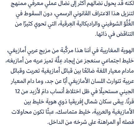
لكنه قد يحول نضالهم أكثر إلى نضال عملي معرفي ممنهج
لتنزيل هذا الاعتراف القانوني الرسمي، دون السقوط في
الغُلُوّ الشوفيني والراديكالية العِرقية، التي تحوي كثيرًا من
التناقض في ذاتها.
الهوية المغاربية في آننا هذا مركَّبة من مزيج عربي أمازيغي،
خليط اجتماعي سنعجز عن إيجاد عِلَّة تميز عربه من أمازيغه،
مادام معيار اللغة ضائعًا بين قبائل أمازيغية تعربت وقبائل
عربية تتوارث اللسان الأمازيغي أبًا عن جد، وما دام المعيار
الجيني مستحيلًا في ظل اختلاط أنساب دامَ لأزيد من 12
قرنًا. يبقى سكان شمال إفريقيا ذوي هوية خليط بين
الأمازيغية والعربية، خليط متماسك، عبثًا تكون محاولات
فصله أو المراهنة على شرخه من الداخل.