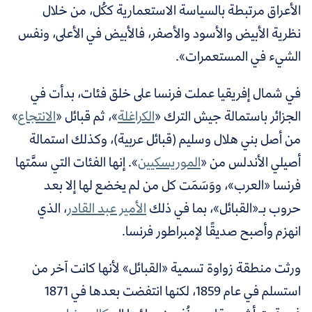
الأعراق مرتبطة بالسياسة الاستعمارية ككُل، من خلال
نظرية الأبيض والأسود والأصفر، فالأبيض في الأعلى، ونفس
الشيء في المستعمرات».
في شمال إفريقيا عملت فرنسا على خلق فئات، بدأت في
الجزائر باستمالة جيش الترك «
الكراغلة
»،
ثم قبائل «
الانتجاع
»
من أصل بني هلال وسليم
(قبائل عربية)، وكذلك استمالة
أصيلي الأندلس من «
الموريسكيين
»
. إنها الفئات التي سمَّتها
فرنسا «العرب»، ووَسَمَت كل من لم يخضع لها إلا بعد
حروب بـ«القبائل»، بما في ذلك
الأمير عبد القادر
، الذي
انهزم وأصبح صديقًا لإمبراطور فرنسا.
ورثت منطقة زواوة تسمية «القبائل» لأنها كانت آخر من
استسلم في عام 1859، لكنها انتفضت بعدها في 1871