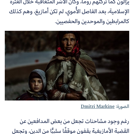
يزالون كما تركتهم روما، وكأن الأُسَر المتعاقبة خلال الفترة
الإسلامية، بعد الفاصل الأُموي، لم تكن أمازيغ، وهم كذلك
كالمرابطين والموحدين والحفصيين
.
الصورة:
Dmitri Markine
رغم وجود مشاحنات تجعل من بعض المدافعين عن
القضية الأمازيغية يقفون موقفًا سلبيًّا من الدين، وتجعل