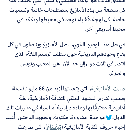
السياق الثالث هو الوعاء الطبيعي والبيئي الذي تختلف فيه
كل منطقة من بلاد الأمازيغ بمصطلحات خاصة وتسميات
خاصة بكل لهجة لأشياء توجد في محيطها وتُفقد في
محيط أمازيغي آخر.
في ظل هذا الوضع اللغوي، ناضل الأمازيغ ويناضلون في كل
بقاع وجودهم التاريخية حول مطلب ترسيم اللغة، الذي
انتصر في ثلاث دول إلى حد الآن، هي المغرب وتونس
والجزائر.
صارت الأمازيغية
، التي
يتحدثها أزيد من 66 مليون نسمة
بحسب تقارير المعهد الملكي للثقافة الأمازيغية، لغة
أكاديمية معترفًا بها ومادة دراسية أساسية في مقررات تلك
الدول،
موحدة، مقروءة، مكتوبة. وبجهود الباحثين، أُعيد
إحياء حروف الكتابة الأمازيغية (
تيفيناغ
)
، التي صارعت