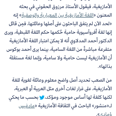
الأمازيغية، فيقول الأستاذ مرزوق الحقوني في بحثه
المعنون «
اللغة الأمازيغية بين المعيارية والوصفية
» إنه
«لحد الآن لم يتفق الباحثون على أصلها وعائلتها، فمِن قائل
إنها لغة أفروآسيوية حامية حُكمها حكم اللغة القبطية، ويرى
الدكتور أحمد المدلاوي أنه لا يمكن اعتبار اللغة الأمازيغية
متفرعة مباشرةً من اللغة السامية،
بينما يرى أحمد بوكوس
أن الأمازيغية ليست حامية ولا سامية، وإنما لغة مستقلة
بذاتها».
من الصعب تحديد أصل واضح معلوم وعائلة لغوية للغة
الأمازيغية، على غرار لغات أخرى مثل العربية أو العبرية،
لكنها كلغة لها أساس موجود ومؤكد،
بحسب ما يحكي
لـ«منشور» الباحث في الثقافة الأمازيغية «
مادغيس
ؤمادي
».