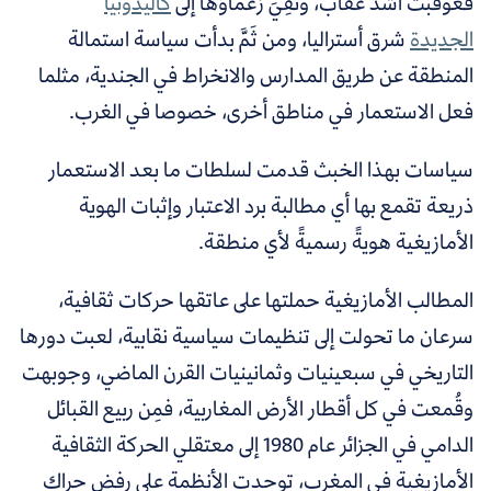
فعوقبت أشد عقاب، ونُفِيَ زعماؤها إلى
كاليدونيا
الجديدة
شرق أستراليا، ومن ثَمَّ بدأت سياسة استمالة
المنطقة عن طريق المدارس والانخراط في الجندية، مثلما
فعل الاستعمار في مناطق أخرى، خصوصا في الغرب
.
سياسات بهذا الخبث قدمت لسلطات ما بعد الاستعمار
ذريعة تقمع بها أي مطالبة برد الاعتبار وإثبات الهوية
الأمازيغية هويةً رسميةً لأي منطقة.
المطالب الأمازيغية حملتها على عاتقها حركات ثقافية،
سرعان ما تحولت إلى تنظيمات سياسية نقابية، لعبت دورها
التاريخي في سبعينيات وثمانينيات القرن الماضي، وجوبهت
وقُمعت في كل أقطار الأرض المغاربية، فمِن ربيع القبائل
الدامي في الجزائر عام 1980 إلى معتقلي الحركة الثقافية
الأمازيغية في المغرب،
توحدت الأنظمة على رفض حراك