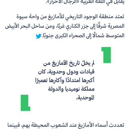
يقابل في اللغة العربية «الرجال الأحرار».
تمتد منطقة الوجود التاريخي للأمازيغ من واحة سيوة
المصرية شرقًا إلى جزر الكناري غربًا، ومن ساحل البحر الأبيض
المتوسط شمالًا إلى الصحراء الكبرى جنوبًا.
لم يخلُ تاريخ الأمازيغ من
قيادات ودول وحدوية، كان
أكبرها امتدادًا وأكثرها تعميرًا
مملكة نوميديا والدولة
الموحدية.
تعددت أسماء الأمازيغ عند الشعوب المحيطة بهم،
فبينما