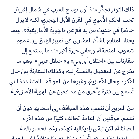
ذلك التوتر تجذَّر منذ أول توسع للعرب في شمال إفريقيا
تحت الحكم الأُموي في القرن الأول الهجري، لكنه لا يزال
حاضرًا في حديث من يدافع عن «الهوية الأمازيغية»، بينما
يحتار المتابع للشأن المغاربي في تمييز العِرق بين عموم
شعوب المنطقة، ويعاني حيرة أكبر عندما يستمع إلى
مقارنات بين «احتلال أوروبي» و«احتلال عربي»، وهو ما
يخرج عن المعقول بالنسبة إليه، وكذلك المقارنة بين حال
اﻷكراد وحال الأمازيغ، وغيرها من المواقف المتشددة التي
تُسمع بين فترة وأخرى من مدافعين عن الهوية الأمازيغية.
من المريح أن ننسب هذه المواقف إلى أصحابها دون أن
نعمم، موقنين أن العامة تخالف كثيرًا من هذه الآراء
الطائشة، لكن تبقى راديكالية كهذه، رغم انحسار رقعة
سيادتها كفكرة، كفيلةً بأن تشكل تصورًا مناقضًا في الجهة