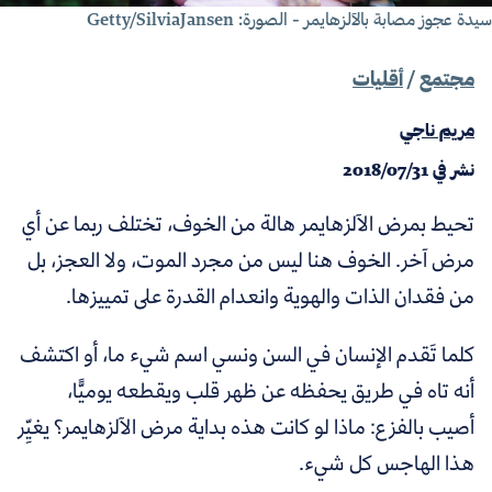
دة عجوز مصابة بالآلزهايمر - الصورة: Getty/SilviaJansen
مجتمع
/
أقليات
مريم ناجي
نشر في
2018/07/31
تحيط بمرض الآلزهايمر هالة من الخوف، تختلف ربما عن أي
مرض آخر. الخوف هنا ليس من مجرد الموت، ولا العجز، بل
من فقدان الذات والهوية وانعدام القدرة على تمييزها.
كلما تَقدم الإنسان في السن ونسي اسم شيء ما، أو اكتشف
أنه تاه في طريق يحفظه عن ظهر قلب ويقطعه يوميًّا،
أصيب بالفزع: ماذا لو كانت هذه بداية مرض الآلزهايمر؟ يغيِّر
هذا الهاجس كل شيء.