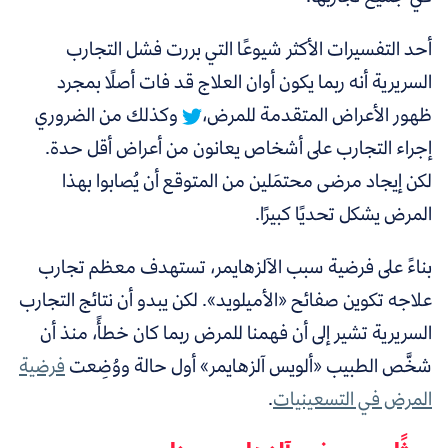
أحد التفسيرات الأكثر شيوعًا التي بررت فشل التجارب
السريرية أنه
ربما يكون أوان العلاج قد فات أصلًا بمجرد
ظهور الأعراض المتقدمة للمرض،
وكذلك من الضروري
إجراء التجارب على أشخاص يعانون من أعراض أقل حدة.
لكن إيجاد مرضى محتمَلين من المتوقع أن يُصابوا بهذا
المرض يشكل تحديًا كبيرًا.
بناءً على فرضية سبب الآلزهايمر، تستهدف معظم تجارب
علاجه تكوين صفائح «الأميلويد». لكن يبدو أن نتائج التجارب
السريرية تشير إلى أن فهمنا للمرض ربما كان خطأً، منذ أن
شخَّص الطبيب «ألويس آلزهايمر» أول حالة ووُضِعت
فرضية
المرض في التسعينيات
.