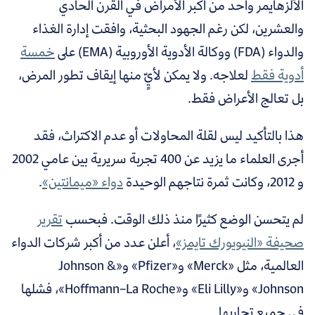
الآلزهايمر واحد من أكبر الأمراض في القرن الحادي
والعشرين، لكن رغم الجهود البحثية، وافقت إدارة الغذاء
والدواء (
FDA
) ووكالة الأدوية الأوروبية (
EMA
) على
خمسة
أدوية فقط
لعلاجه. ولا يمكن لأيٍّ منها إيقاف تطور المرض،
بل تعالج الأعراض فقط.
هذا بالتأكيد ليس لقلة المحاولات أو عدم الاكتراث، فقد
أجرى العلماء ما يزيد عن 400 تجربة سريرية بين عامي 2002
و 2012، وكانت ثمرة نتاجهم الوحيدة
دواء «ميمانتين»
.
لم يتحسن الوضع كثيرًا منذ ذلك الوقت. فبحسب
تقرير
صحيفة «النيويورك تايمز»
، أعلن عدد من أكبر شركات الدواء
العالمية، مثل «Merck» و«Pfizer» و«Johnson &
Johnson» و«Eli Lilly» و«Hoffmann–La Roche»، فشلها
في جميع تجاربها.