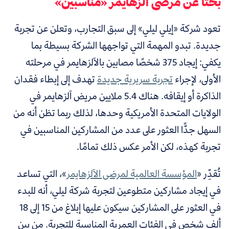
بحثًا عن مرضى آلزهايمر «مناسبين»
تعود شركة «إيلي ليلي» إلى سبق التجارب، وتعلن عن تجربة
جديدة. تبدو المهمة التي تواجهها الشركة بسيطة بما
يكفي: إيجاد 375 شخصًا مصابين بالآلزهايمر في مرحلته
الأولى، لإجراء
تجربة سريرية جديدة
تهدف إلى إبطاء فقدان
الذاكرة أو إيقافه. هناك 5.4 ملايين مريض آلزهايمر في
الولايات المتحدة الأمريكية وحدها، لذلك ربما تظن أنه من
السهل جدًّا العثور على عدد من المشاركين المناسبين في
تجربة كهذه، لكن الأمر عكس ذلك تمامًا.
تُقدِّر «
المؤسسة العالمية لمرضى الآلزهايمر
»،
التي تساعد
في إيجاد مشاركين متطوعين لتجربة شركة ليلي، أنه للبدء
في العثور على المشاركين سيكون عليها إبلاغ من 15 إلى 18
ألف شخص في الفئات العمرية المناسبة للتجربة. من بين