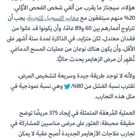
هؤلاء، سيجتاز ما يقرب من ألفي شخص الفحص الأوَّلي.
20% منهم سيتفقون مع
معايير التسجيل للتجربة
،
يجب أن
تتراوح أعمارهم بين 60 و89 عامًا، وأن يكونوا قد عانوا من
فقدان معتدل، لكن متزايد، في الذاكرة لمدة ستة أشهر على
الأقل، وأن يكون هناك نوعان من عمليات المسح الدماغي
تُظهِر أن مرض الزهايمر يحدث حاليًّا.
ولأنه لا توجد طريقة جيدة وسريعة لتشخيص المرض،
تقترب نسبة الفشل من 80%،
وهي نسبة نموذجية في
مثل هذه التجارب.
العملية المُرهقة المتمثلة في إيجاد 375 مريضًا توضح
حقيقة محبطة: العثور على مرضى مناسبين للمشاركة في
تجارب علاجات الآزهايمر الجديدة أصبح عقبة لا يمكن