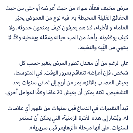
مرض مخيف فعلًا، سواء من حيث أعراضه أو حتى من حيث
الحقائق القليلة المحيطة به. فيه نوع من الغموض يحيِّر
العلماء والأطباء، فلا هم يعرفون كيف يمنعون حدوثه، ولا
كيف يوقفونه. يأخذ من المرء حياته وعقله ويعطيه وقتًا لا
ينتهي من التِّيه والتخبط.
على الرغم من أن معدل تطور المرض يتغير حسب كل
شخص، فإن أعراضه تتفاقم بمرور الوقت. في المتوسط،
يعيش المصاب بالآلزهايمر من أربع إلى ثماني سنوات بعد
التشخيص، لكنه يمكن أن يعيش 20 عامًا وفقًا لعوامل أخرى.
تبدأ التغييرات في الدماغ قبل سنوات من ظهور أي علامات
له. ويُشار إلى هذه الفترة الزمنية، التي يمكن أن تستمر
لسنوات، على أنها مرحلة «آلزهايمر قبل سريرية».