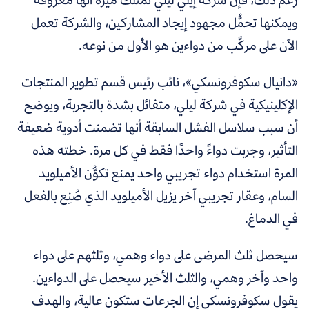
ويمكنها تحمُّل مجهود إيجاد المشاركين، والشركة تعمل
الآن على مركَّب من دواءين هو الأول من نوعه.
«دانيال سكوفرونسكي»، نائب رئيس قسم تطوير المنتجات
الإكلينيكية في شركة ليلي، متفائل بشدة بالتجربة، ويوضح
أن سبب سلاسل الفشل السابقة أنها تضمنت أدوية ضعيفة
التأثير، وجربت دواءً واحدًا فقط في كل مرة. خطته هذه
المرة استخدام دواء تجريبي واحد يمنع تكوُّن الأميلويد
السام، وعقار تجريبي آخر يزيل الأميلويد الذي صُنِع بالفعل
في الدماغ.
سيحصل ثلث المرضى على دواء وهمي، وثلثهم على دواء
واحد وآخر وهمي، والثلث الأخير سيحصل على الدواءين.
يقول سكوفرونسكي إن الجرعات ستكون عالية، والهدف