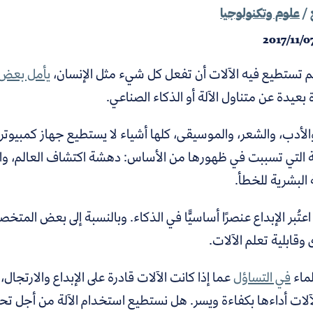
/
علوم وتكنولوجيا
2017/11/0
م تستطيع فيه الآلات أن تفعل كل شيء مثل الإنسان،
يأمل بعض 
زة بعيدة عن متناول الآلة أو الذكاء الصناعي.
الأدب، والشعر، والموسيقى، كلها أشياء لا يستطيع جهاز كمبيوت
ة التي تسببت في ظهورها من الأساس: دهشة اكتشاف العالم، واختب
ة البشرية للخطأ.
اعتُبر الإبداع عنصرًا أساسيًّا في الذكاء. وبالنسبة إلى بعض ا
قابلية تعلم الآلات.
لماء
في التساؤل
عما إذا كانت الآلات قادرة على الإبداع والارتجال
لات أداءها بكفاءة ويسر. هل نستطيع استخدام الآلة من أجل تحقي