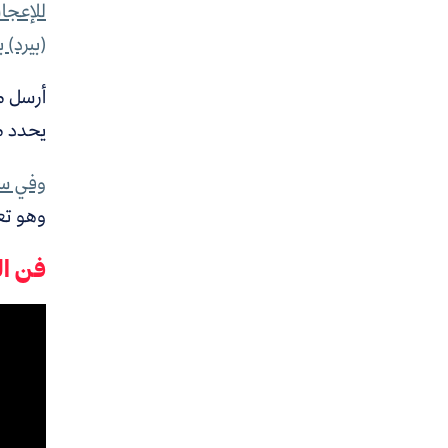
للإعجاب
(بيرد) ب
أرسل مي
يحدد م
وفي سا
وهو تع
فن ال