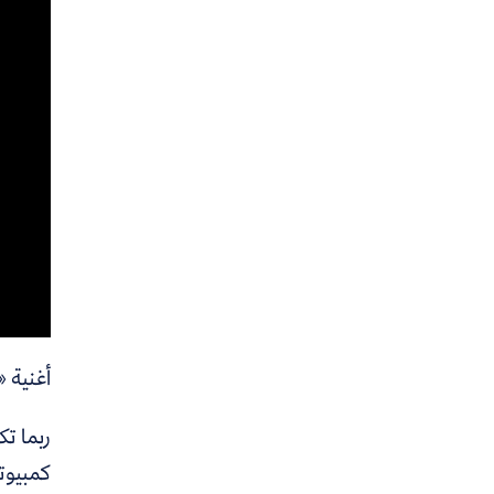
أغنية «Daddy's car» من صنع خوارزمية جهاز كمبيو
ربما ت
كمبيوتر