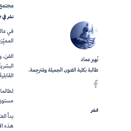
مجتمع
نشر في
7
في عال
المميِّ
الفن، و
نُهير عماد
البشري
طالبة بكلية الفنون الجميلة ومُترجِمة.
القابلي
لطالما 
مستوى و
انشر
بدأ الع
هذه الآ