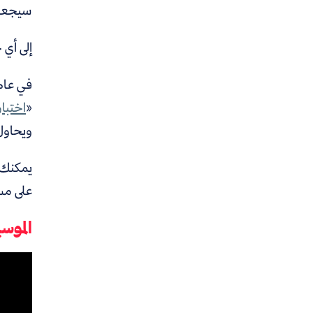
سيجعلنا
إلى أي 
في عام 1950، ابتكر «أبو الذكاء الصنا
«
اختبار
ويحاول 
يمكنك أ
على مست
الموس