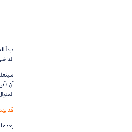
تبدأ ال
الداخلي
سيتعلم 
أن تأتي
المنوال
قد يهمك
بعدما ا