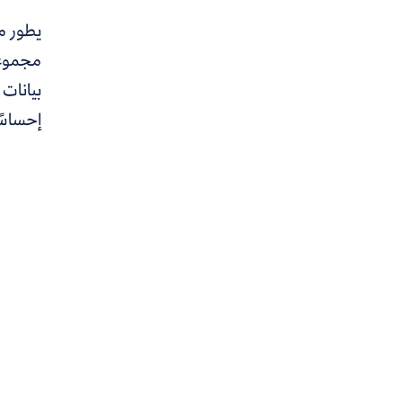
يطور م
مجموعة
إحساسًا