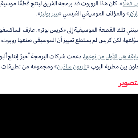
 فعلًا
». كان هذا الروبوت قد برمجه الفريق لينتج قطعًا موسيقي
اركر
» والمؤلف الموسيقي الفرنسي «
بيير بوليز
».
ثني تلك القطعة الموسيقية إلى «كريس بوتر»، عازف الساكسفون في
ؤلفها، لكن كريس لم يستطع تمييز أن الموسيقى صنعها روبوت، و
بقة هي الأولى من نوعها
اون بين مطربة البوب «
تاريون ساذرن
» ومجموعة من تطبيقات
تصوير