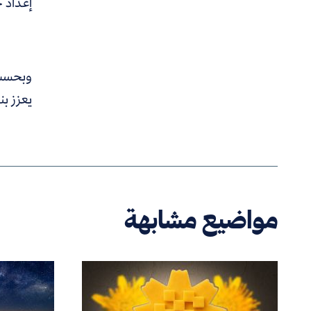
إعداد ج
وبحسب 
يعزز بن
مواضيع مشابهة