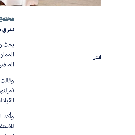
مجتمع
نشر في
1
بحث وزي
المملوك
انشر
الماضي 
وقالت 
(ميلتو
القيادا
وأكد ال
للاستفا