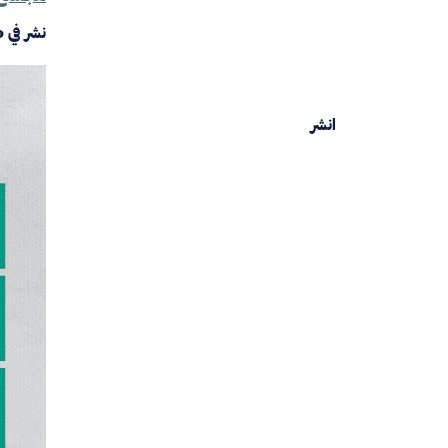
نشر في
0
انشر