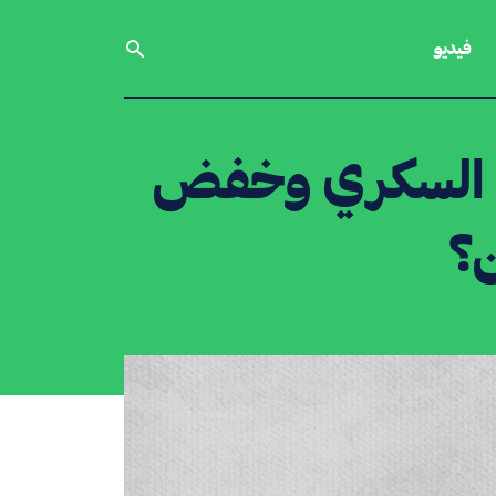
فيديو
اء السكري وخفض
ن؟