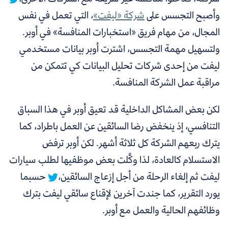
وأصبح التجسس على
شركة
«
ليفت
»
،
التي تعمل في نفس
المجال،
من مهام فريق «استخبارات المنافسة» في أوبر.
ولتسهيل مهمة التجسس،
اشترت أوبر بيانات مستخدمي
ليفت من إحدى شركات تحليل البيانات كي تتمكن من
مراقبة عمل الشركة المنافسة
.
لكن بعض المشاكل الداخلية قد تعيق أوبر في هذا السباق
التنافسي، إذ ينخفض رضا السائقين عن العمل باطراد، كما
يترك ربعهم الشركة كل ثلاثة أشهر. لكن أوبر ترفض
الاستسلام كالعادة، لذا
وكَّلت بعض موظفيها لطلب سيارات
ليفت ثم إلغاء الرحلة من أجل إزعاج السائقين،
حسبما
يورد التقرير، كما جندت آخرين لإقناع سائقي ليفت بترك
وظائفهم الحالية والعمل مع أوبر.