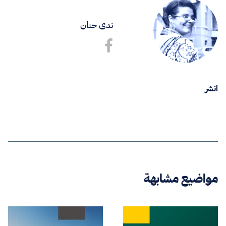
ندى حنان
انشر
مواضيع مشابهة