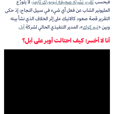
فبحسب
تقرير نشرته صحيفة نيويورك تايمز
،
لا يتورَّع
المليونير الشاب عن فعل أي شيء في سبيل النجاح، إذ
حكى
التقرير قصة صعود كالانيك على إثر الخلاف الذي نشأ بينه
وبين «
تيم كوك
»
، المدير التنفيذي الحالي لشركة
آبل
.
أنا لا أخسر: كيف احتالت أوبر على آبل؟