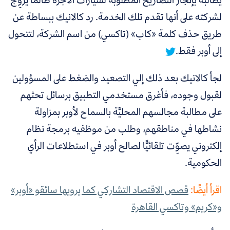
لشركته على أنها تقدم تلك الخدمة.
رد كالانيك ببساطة عن
طريق حذف كلمة «كاب» (تاكسي) من اسم الشركة، لتتحول
إلى أوبر فقط.
لجأ كالانيك بعد ذلك إلي التصعيد والضغط على المسؤولين
لقبول وجوده، فأغرق مستخدمي التطبيق برسائل تحثهم
على مطالبة مجالسهم المحليَّة بالسماح لأوبر بمزاولة
نشاطها في مناطقهم، و
طلب من موظفيه برمجة نظام
إلكتروني يصوِّت تلقائيًّا لصالح أوبر في استطلاعات الرأي
الحكومية
.
اقرأ أيضًا:
قصص الاقتصاد التشاركي كما يرويها سائقو «أوبر»
و«كريم» وتاكسي القاهرة