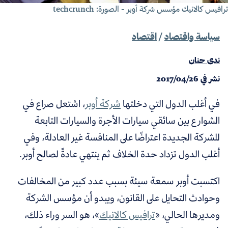
افيس كالانيك مؤسس شركة أوبر - الصورة:
techcrunch
سياسة واقتصاد
/
اقتصاد
ندى حنان
نشر في
2017/04/26
في أغلب الدول التي دخلتها
شركة أوبر
، اشتعل صراع في
الشوارع بين سائقي سيارات الأجرة والسيارات التابعة
للشركة الجديدة
اعتراضًا على المنافسة غير العادلة، وفي
أغلب الدول تزداد حدة الخلاف ثم ينتهي عادةً لصالح أوبر.
اكتسبت أوبر سمعة سيئة بسبب عدد كبير من المخالفات
وحوادث التحايل على القانون، ويبدو أن مؤسس الشركة
ومديرها الحالي، «
ترافيس كالانيك
»، هو السر وراء ذلك،