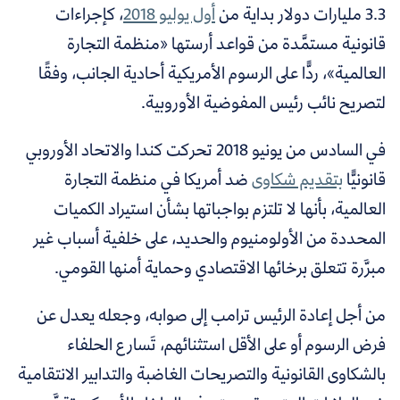
3.3 مليارات دولار بداية من
أول يوليو 2018
، كإجراءات
قانونية مستمَّدة من قواعد أرستها «منظمة التجارة
العالمية»، ردًّا على الرسوم الأمريكية أحادية الجانب، وفقًا
لتصريح نائب رئيس المفوضية الأوروبية.
في السادس من يونيو 2018 تحركت كندا والاتحاد الأوروبي
قانونيًّا
بتقديم شكاوى
ضد أمريكا في
منظمة التجارة
العالمية،
بأنها لا تلتزم بواجباتها بشأن استيراد الكميات
المحددة من الأولومنيوم والحديد، على خلفية أسباب غير
مبرَّرة تتعلق برخائها الاقتصادي وحماية أمنها القومي.
من أجل إعادة الرئيس ترامب إلى صوابه، وجعله يعدل عن
فرض الرسوم أو على الأقل استثنائهم، تَسارع الحلفاء
بالشكاوى القانونية والتصريحات الغاضبة والتدابير الانتقامية