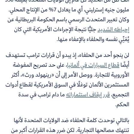
مليون جنيه إسترليني، أي ما يعادل 7% من الإنتاج المحلي.
وكان تعبير
المتحدث الرسمي باسم الحكومة البريطانية
عن
إحباطه الشديد
جليًّا نتيجة الإجراءات الأمريكية التي كان
يُمَنِّي نفسه والحلفاء بالإعفاء منها.
لن ينجو أحد من الحلفاء، إذ يبدو أن قرارات ترامب تستهدف
أيضًا
قطاع السيارات في ألمانيا
، على حد تصريح المفوضة
الأوروبية للتجارة. ووصل الأمر إلى أن «
رينهولد ورث
‬‎»، أكثر
المستثمرين الألمان توغلًا في السوق الأمريكية لقطاع أدوات
التجميع،
قرر إيقاف استثماراته
ما دام ترامب في سدة
الحكم.
بالتالي توحدت كلمة الحلفاء ضد الولايات المتحدة لأنها
تنتهك مصالحها التجارية. لكن ضرر هذه القرارات أكبر من