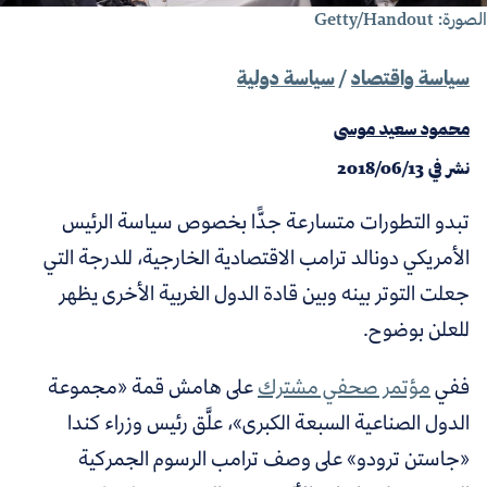
ورة: Getty/Handout
سياسة واقتصاد
/
سياسة دولية
محمود سعيد موسى
نشر في
2018/06/13
تبدو التطورات متسارعة جدًّا بخصوص سياسة الرئيس
الأمريكي دونالد ترامب الاقتصادية الخارجية، للدرجة التي
جعلت التوتر بينه وبين قادة الدول الغربية الأخرى يظهر
للعلن بوضوح.
ففي
مؤتمر صحفي مشترك
على هامش قمة «مجموعة
الدول الصناعية السبعة الكبرى»، علَّق رئيس وزراء كندا
«جاستن ترودو» على وصف ترامب الرسوم الجمركية