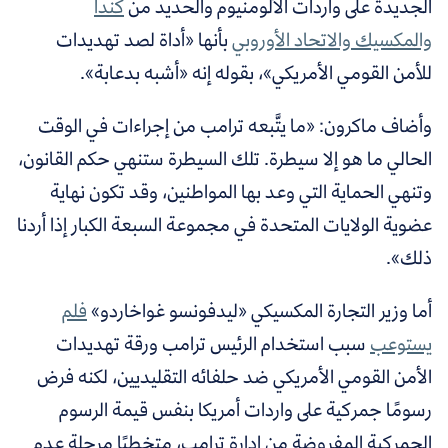
الجديدة على واردات الألومنيوم والحديد من
كندا
والمكسيك والاتحاد الأوروبي
بأنها «أداة لصد تهديدات
للأمن القومي الأمريكي»، بقوله إنه «أشبه بدعابة».
وأضاف ماكرون: «ما يتَّبعه ترامب من إجراءات في الوقت
الحالي ما هو إلا سيطرة. تلك السيطرة ستنهي حكم القانون،
وتنهي الحماية التي وعد بها المواطنين، وقد تكون نهاية
عضوية الولايات المتحدة في مجموعة السبعة الكبار إذا أردنا
ذلك».
أما
وزير التجارة المكسيكي
«ليدفونسو غواخاردو»
فلم
يستوعب
سبب استخدام الرئيس ترامب ورقة تهديدات
الأمن القومي الأمريكي ضد حلفائه التقليديين، لكنه فرض
رسومًا جمركية على واردات أمريكا بنفس قيمة الرسوم
الجمركية المفروضة من إدارة ترامب، متخطيًا مرحلة عدم