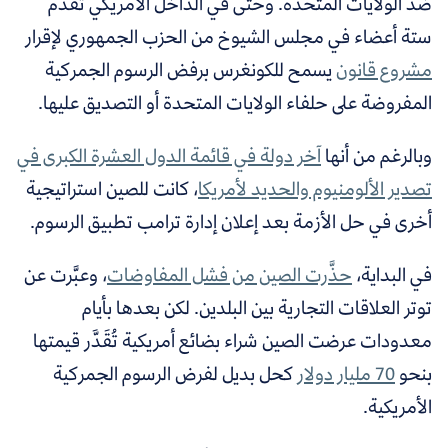
ضد الولايات المتحدة. وحتى في الداخل الأمريكي تقدَّم
ستة أعضاء في مجلس الشيوخ من الحزب الجمهوري لإقرار
مشروع قانون
يسمح للكونغرس برفض الرسوم الجمركية
المفروضة على حلفاء الولايات المتحدة أو التصديق عليها.
وبالرغم من أنها
آخر دولة في قائمة الدول العشرة الكبرى في
تصدير الألومنيوم والحديد لأمريكا
، كانت للصين استراتيجية
أخرى في حل الأزمة بعد إعلان إدارة ترامب تطبيق الرسوم.
في البداية،
حذَّرت الصين من فشل المفاوضات
، وعبَّرت عن
توتر العلاقات التجارية بين البلدين. لكن بعدها بأيام
معدودات عرضت الصين شراء بضائع أمريكية تُقَدَّر قيمتها
بنحو
70 مليار دولار
كحل بديل لفرض الرسوم الجمركية
الأمريكية.