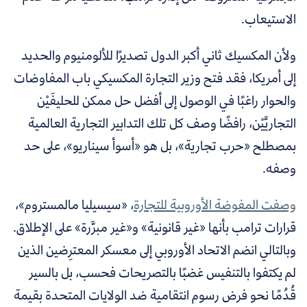
الاستيعاب.
ولأن المكسيك ثاني أكبر الدول تصديرًا للألومنيوم والحديد
إلى أمريكا، فقد فتح وزير التجارة المكسيكي باب المفاوضات
والحوار راغبًا في الوصول إلى أفضل حل ممكن للحليفَيْن
التجاريَّيْن، رافضًا وصف كل تلك التدابير التجارية العالمية
بمصطلح «حرب تجارية»، بل هو «أسوأ سيناريو»، على حد
وصفه.
وصفت المفوضة الأوروبية للتجارة
، «سيسيليا مالمستروم»،
قرارات ترامب بأنها «غير قانونية» و«غير مبرَّرة» على الإطلاق.
وبالتالي انضم الاتحاد الأوروبي إلى معسكر المعترِضين الذين
لم يكتفوا بالتنفيس غضبًا بالتصريحات فحسب، بل بالسير
قُدُمًا نحو فرض رسوم انتقامية ضد الولايات المتحدة بقيمة