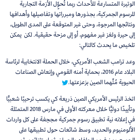
الوتيرة المتسارعة للأحداث ربما تُحوِِّل الأزمة التجارية
للرسوم الجمركية، بجذورها ومبرراتها وتفاصيلها وأهدافها
ونتائجها المرجوة، وحتى غير المتوقعة على المدى الطويل،
إلى حيرة ولغز غير مفهوم، أو إلى مزحة حقيقية. لكن يمكن
تلخيص ما يحدث كالتالي:
وعد ترامب الشعب الأمريكي، خلال الحملة الانتخابية لرئاسة
البلاد عام 2016، بحماية أمنه القومي وإنعاش الصناعات
الحيوية مُتَّهما الصين بزعزعتها.
اتخذ الرئيس الأمريكي الصين ذريعة كي يكسب ترحيبًا شعبيًّا
وتأييدًا دوليًّا خلال معركته الأولى في مارس 2018 المتمثلة
في إعلانه نية تطبيق رسوم جمركية مجحِفة على كل واردات
الألومنيوم والحديد، وسط شائعات حول تطبيقها على
الجميع، بمن فيهم الحلفاء والجيران، ثم استثنائهم، ثم