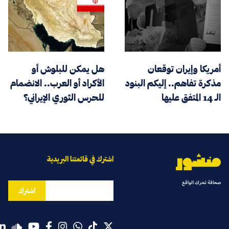
أمريكا وإيران توقعان
هل يمكن للبلوش أو
مذكرة تفاهم.. إليكم البنود
الأكراد أو العرب.. الانضمام
الـ 14 المتفق عليها
للحرس الثوري الإيراني؟
اشترك في قائمتنا البريدية
صحافة تحرك الواقع
اشترك