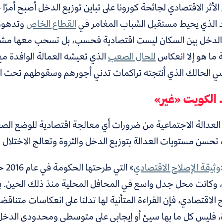
لأثر الاقتصادي لجائحة كورونا على تباين توزيع الدخل أصبح أمرًا ح
د الذي يحيط مستقبل الشباب المغامر في
القطاع الخاص
وتدهور
الدخل بين السكان ليست اقتصادية فحسب، بل تسحب معها مشاك
 ما هو إلا انعكاس
للحال الصعب
الذي تعيشه العمالة الوافدة 
ي الحالك الذي أنتجته تراكمات تدني أجورهم وسقوطهم تحت ال
 الكويت «غير»
 العدالة الاجتماعية من ضرورات أي معالجة اقتصادية للوضع الص
تحسن مستويات العدالة بتوزيع الدخل والثروة وتعالج الاختلال ا
وثيقة الإصلاح الاقتصادي
» ا
، وكانت محل جدل واسع في المحافل المحلية منذ ذلك الحين. بعيد
 الاقتصادي، فإن القراءة المتأنية لها تدلنا على انعكاسات متنا
ة، فليس كل ما بها سيئ أو إيجابي على متوسطي ومحدودي الدخل