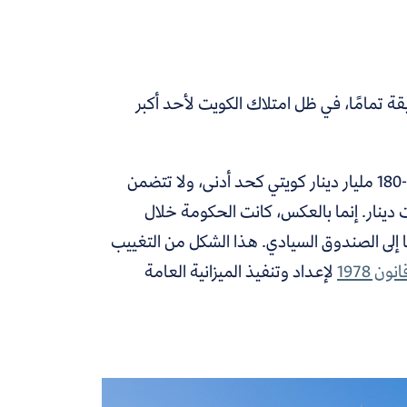
ة تمامًا، في ظل امتلاك الكويت لأحد أكبر
الحسابات الحكومية لا تتضمن قيمة الأصول السيادية التي تقدر بين 150-180 مليار دينار كويتي كحد أدنى، ولا تتضمن
الأصول التي لا يقل معدل عائدها السنوي عن 6 مليارات دينار. إنما بالعكس، كانت الحكومة خلال
للدولة وتحولها إلى الصندوق السيادي. هذا الشكل من التغييب
انون 1978
لإعداد وتنفيذ الميزانية العامة