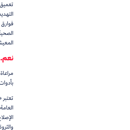
تعميق ا
التهدي
فوارق 
الصحية
المعيش
نعم..
مراعاة
بأدوات 
تعتبر «
العامة
الإصلاح
والثرو