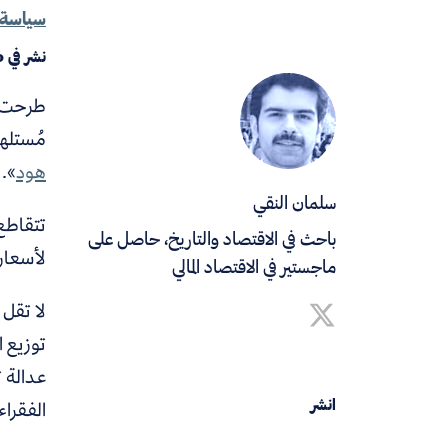
سياسة 
نشر في
0
طرحت أد
مُستله
هود
». 
سلمان النقي
تتقاطع 
باحث في الاقتصاد والتاريخ، حاصل على
لأسعار 
ماجستير في الاقتصاد المالي
لا تقل 
توزيع ا
عدالة 
انشر
الفقراء