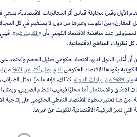
ام الأول وقبل محاولة قياس أثر المعالجات الاقتصادية، ينبغي فه
ل المقارن» بين الكويت وغيرها من دول لا يستقيم في كل المجالات
لمسؤولين عند مناقشة الاقتصاد الكويتي بأن «
الكويت غير
»، فهي 
كل نظريات المناهج الاقتصادية.
 أن أغلب الدول لديها اقتصاد حكومي ضئيل الحجم وتعتمد على ال
الكويتية يقودها الاقتصاد الحكومي
الذي يمثل أكثر من 71%
من إجم
ة
على 89% من إيرادات الدولة
. كذلك، فإنه عالميًا تمثل الضرائب 
 الإنفاق والاستثمار، أما محليًا فيغيب النظام الضريبي، ويمثل ا
ية. من هنا تعتبر سطوة الاقتصاد النفطي الحكومي على إنتاجية ال
ة التي تميز التركيبة الاقتصادية للكويت عن غيرها.