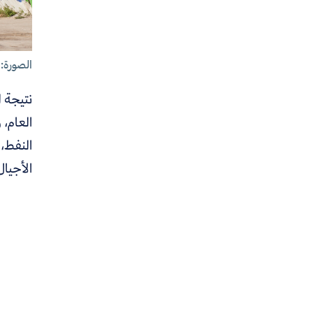
الصورة: 
نتيجة 
العام، و
النفط،
الأجيال