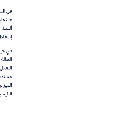
في المق
«التحلي
ألسنة ا
إسقاط 
في حين
الحالة 
النفطي
مستويات
الميزان
الرئيسي