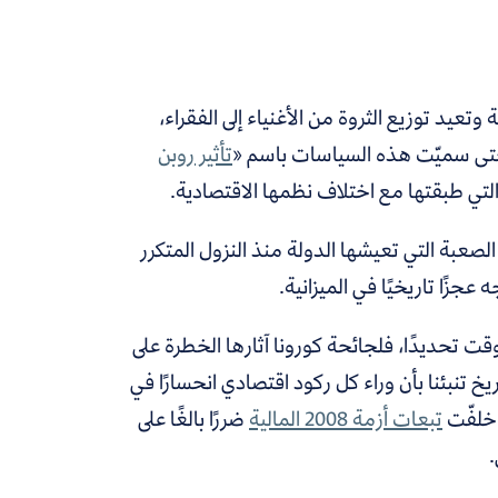
عيد توزيع الثروة من الأغنياء إلى الفقراء،
 حتى سميّت هذه السياسات باسم «
تأثير روبن
لتي طبقتها مع اختلاف نظمها الاقتصادية.
لصعبة التي تعيشها الدولة منذ النزول المتكرر
جزًا تاريخيًا في الميزانية.
ت تحديدًا، فلجائحة كورونا آثارها الخطرة على
خ تنبئنا بأن وراء كل ركود اقتصادي انحسارًا في
 خلفّت
تبعات أزمة 2008 المالية
ضررًا بالغًا على
.