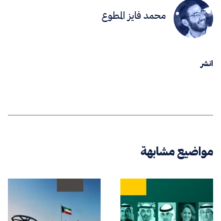
محمد فايز المطوع
انشر
مواضيع مشابهة