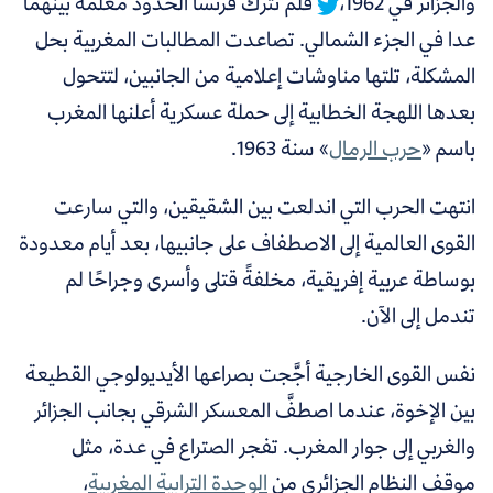
والجزائر في 1962،
فلم تترك فرنسا الحدود معلَّمة بينهما
عدا في الجزء الشمالي. تصاعدت المطالبات المغربية بحل
المشكلة، تلتها مناوشات إعلامية من الجانبين، لتتحول
بعدها اللهجة الخطابية إلى حملة عسكرية أعلنها المغرب
باسم «
حرب الرمال
»
سنة 1963.
انتهت الحرب التي اندلعت بين الشقيقين، والتي سارعت
القوى العالمية إلى الاصطفاف على جانبيها، بعد أيام معدودة
بوساطة عربية إفريقية، مخلفةً قتلى وأسرى وجراحًا لم
تندمل إلى الآن.
نفس القوى الخارجية أجَّجت بصراعها الأيديولوجي القطيعة
بين الإخوة، عندما اصطفَّ المعسكر الشرقي بجانب الجزائر
والغربي إلى جوار المغرب. تفجر الصتراع في عدة، مثل
موقف النظام الجزائري من
الوحدة الترابية المغربية
،