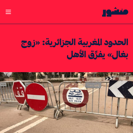
الصفحة الرئيسية
فتح ال
الحدود المغربية الجزائرية: «زوج
بغال» يفرِّق الأهل