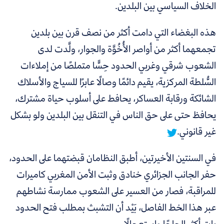
الخلاف السياسي بين البلدين.
هذه البغضاء التي دامت أكثر من نصف قرن بين بلدين
تجمعهما أكثر من أواصر الأُخُوَّة والجوار، ولَّدت لدى
الشعوب شرقي وغربي الحدود حِسًّا متملصًا من إملاءات
السُّلطة المركزية، يقيم دائمًا وصالًا عابرًا للسياج والأسلاك
الشائكة ورقابة العساكر،
يحافط على أسلوب حياة مشترك،
يحافظ حتى على حق الناس في التنقل بين البلدين ولو بشكل
غير قانوني.
في السنتين الأخيرتين، أطبق النظامان قبضتهما على الحدود،
حفر الجانب الجزائري خنادق وثبت الأمن المغربي كاميرات
للمراقبة، فصار من العسير على الشعوب ممارسة نشاطهم
عبر هذا الخط الفاصل، بَيْد أن التشبث بمطلب فتح الحدود
بات أكثر إلحاحًا واستعجالًا.