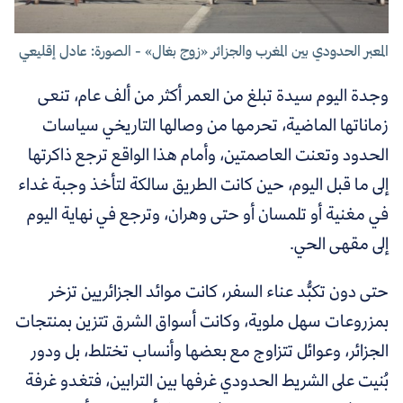
المعبر الحدودي بين المغرب والجزائر «زوج بغال» - الصورة: عادل إقليعي
وجدة اليوم سيدة تبلغ من العمر أكثر من ألف عام، تنعى
زماناتها الماضية، تحرمها من وصالها التاريخي سياسات
الحدود وتعنت العاصمتين، وأمام هذا الواقع ترجع ذاكرتها
إلى ما قبل اليوم، حين كانت الطريق سالكة لتأخذ وجبة غداء
في مغنية أو تلمسان أو حتى وهران، وترجع في نهاية اليوم
إلى مقهى الحي.
حتى دون تكبُّد عناء السفر، كانت موائد الجزائريين تزخر
بمزروعات سهل ملوية، وكانت أسواق الشرق تتزين بمنتجات
الجزائر، وعوائل تتزاوج مع بعضها وأنساب تختلط، بل ودور
بُنيت على الشريط الحدودي غرفها بين الترابين، فتغدو غرفة