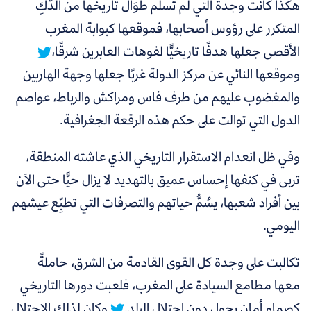
هكذا كانت وجدة التي
لم تسلم طَوَال تاريخها من الدَّكِّ
المتكرر على رؤوس أصحابها، فموقعها كبوابة المغرب
الأقصى جعلها هدفًا تاريخيًّا لفوهات العابرين شرقًا،
وموقعها النائي عن مركز الدولة غربًا جعلها وجهة الهاربين
والمغضوب عليهم من طرف فاس ومراكش والرباط، عواصم
الدول التي توالت على حكم هذه الرقعة الجغرافية.
وفي ظل انعدام الاستقرار التاريخي الذي عاشته المنطقة،
تربى في كنفها إحساس عميق بالتهديد لا يزال حيًّا حتى الآن
بين أفراد شعبها، يسُمُّ حياتهم والتصرفات التي تطبِّع عيشهم
اليومي.
تكالبت على وجدة كل القوى القادمة من الشرق، حاملةً
معها مطامع السيادة على المغرب، فلعبت دورها التاريخي
كصمام أمان يحول دون احتلال البلد.
وكان لذلك الاحتلال