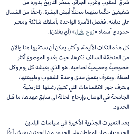
شرق المغرب وغرب الجزائر. يسخر التاريخ بدوره من
شقيقين حكَّما بينهما محتلًّا أبيض البشرة، زاحفًا من الشمال
على دبابته، ففصل الأسرة الواحدة بأسلاك شائكة ومعبر
حدودي أسماه «
زوج بغال
» (أي بغلان).
كل هذه النكات الأليمة، وأكثر، يمكن أن نستقيها هنا والآن
من المنطقة السالف ذكرها، حيث يغدو الموضوع أكثر
خصوصيةً وحميميةً لصاحبه، هو الذي يعيشه كل يوم وكل
لحظة، ويعرف بعمق مدى وحدة الشعوب وطبيعتها،
ويعرف جور الانقسامات التي تعيق رغبتها التاريخية
الجامحة في الوصال وإرجاع الحالة الى سابق عهدها، ما قبل
الحدود.
بعد التغيرات الجذرية الأخيرة في سياسات البلدين
الحدودية، صار المواطن على الحدود من الجهتين يعيش أرقًا