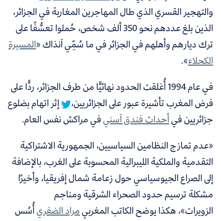
والتهجير القسري الذي طال المهاجرين المغاربة في الجزائر،
الذين بلغ عددهم نحو 350 ألف شخص، حُملوا تعسُّفًا على
ترك ديارهم وأهلهم في الجزائر في ما سُمِّي آنذاك «
المسيرة
الكحلاء
».
في عام 1994 أُغلقت الحدود نهائيًّا من طرف الجزائر، ردًّا على
فرض المغرب تأشيرة عبور على الجزائريين،
إثر اتهام بضلوع
جزائريين في
أحداث فندق آسني
في مراكش نفس العام.
«عدم تمازج النظامين السياسيين، الجمهورية الاشتراكية
التقدمية والملكية الليبرالية المحسوبة على الغرب، بالإضافة
إلى الصراع الجيوسياسي حول زعامة شمال إفريقيا، وأخيرًا
مشكلة ترسيم حدود الصحراء الشرقية ومناجم
الزويرات»،
هكذا يوضح الكاتب المغربي
مراد الضفري
أُسُس