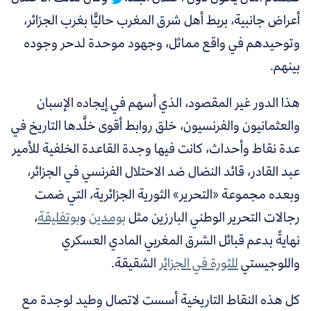
أعراض جانبية، بربط أهل شرق المغرب حاليًّا بغرب الجزائر،
وتوحيدهم في واقع مماثل، وجهود موحدة لدحر وجوده
بينهم.
هذا الدور غير المقصود، الذي أسهم في إيجاده الإسبان
والعثمانيون والفرنسيون، خلق روابط أقوى خلَّدها التاريخ في
عدة نقاط وأحداث، كانت فيها وجدة القاعدة الخلفية للأمير
عبد القادر، قائد النضال ضد الاحتلال الفرنسي في الجزائر،
وبعده
مجموعة «التحرير» الثورية الجزائرية،
التي ضمت
رجالات التحرير الوطني البارزين مثل
بومدين
و
بوتفليقة
،
نهايةً بدعم قبائل الشرق المغربي المادي العسكري
واللوجيستي
للثورة في الجزائر
الشقيقة.
كل هذه النقاط التاريخية أسست لاتصال وطيد لوجدة مع