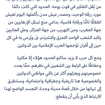
من ثِقل التفكير في قوت يومه. الحدود التي كانت دائمًا
مورد رزقه الوحيد، ومصدر عيش مدن بأكملها، اليوم تعيش
انغلاقًا تامًّا ورقابة قاسية، بداعي منع تسلل الإرهابيين من
جهة المغرب، ومن التهريب من جهة الجزائر، وعلى الجانبين
يكابد الشعب الواحد التمزق والتشرذم، بل ويُرمى به في كل
حين إلى أفران تؤججها الحرب الإعلامية بين الدولتين.
ومع كل حرب لا يزيد ساكنو الحدود هؤلاء إلا مكابرة
وحفاظًا على الرابط بين الشعبين في نظرهم، ممَّا يحدد
خصوصيتهم ويعزلهم أكثر عن باقي مواطني الدولتين.
والخصوصية هنا تاريخية وجغرافية واجتماعية، وسنتطرق
إلى تبيانها من خلال قصة مدينة وجدة، التجسد الواضح لهذا
الارتباط الذي يأبى أن ينقطع.