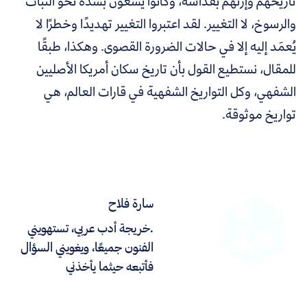
تاريخهم وإرثهم بقداسة، وكانوا يسعون بشدة نحو الثبات
والرسوخ، لا التغيير. لقد اعتبروا التغيير تهديدًا وخطرًا لا
يُعمَد إليه إلا في حالات الضرورة القصوى. وهكذا، طبقًا
للمقال، نستطيع القول بأن تاريخ سكان أمريكا الأصليين
الشفهي، وكل التواريخ الشفهية في قارات العالم، هي
تواريخ موثوقة.
سارة فلاح
.خريجة أدب عربي، تستهويني
الفنون جميعًا، ويغويني السؤال
فأتبعه حيثما يأخذني