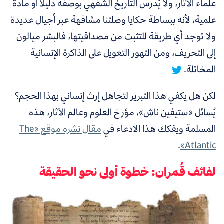
علماء الآثار،
ولا يُدرس التاريخ الشفهي بوصفه دليلًا أو مادة
علمية، لأنه ببساطة حكايا وصلتنا مشافهة عبر أجيال عديدة
ولا توجد أي طريقة للتثبت من مصداقيتها، فالبشر ميالون
إلى التحريف، ومن التهور التعويل على الذاكرة الإنسانية
المخاتلة.
لكن هل يكفي هذا التبرير لتجاهل إرث إنساني بهذا الحجم؟
يُسائل «ستيفين ناش»، مؤرخ العلوم وعالم الآثار، هذه
المسلمة ويفكك هذا الادعاء في
مقال نشره موقع «The
.
Atlantic»
لفائف قُمران: خطوة أولى نحو الحقيقة