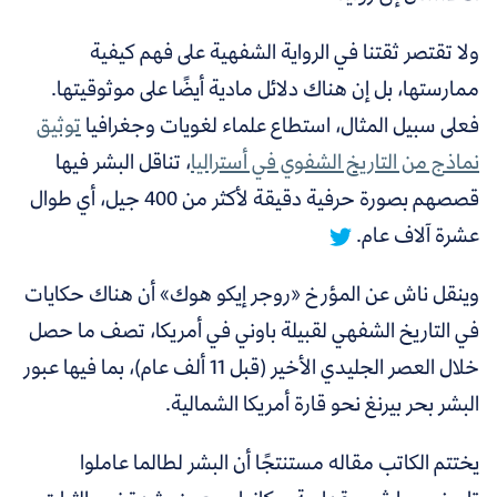
ولا تقتصر ثقتنا في الرواية الشفهية على فهم كيفية
ممارستها، بل إن هناك دلائل مادية أيضًا على موثوقيتها.
فعلى سبيل المثال، استطاع علماء لغويات وجغرافيا
توثيق
نماذج من التاريخ الشفوي في أستراليا
،
تناقل البشر فيها
قصصهم بصورة حرفية دقيقة لأكثر من 400 جيل، أي طوال
عشرة آلاف عام.
وينقل ناش عن المؤرخ «روجر إيكو هوك» أن هناك حكايات
في التاريخ الشفهي لقبيلة باوني في أمريكا، تصف ما حصل
خلال العصر الجليدي الأخير (قبل 11 ألف عام)، بما فيها عبور
البشر بحر بيرنغ نحو قارة أمريكا الشمالية.
يختتم الكاتب مقاله مستنتجًا أن البشر لطالما عاملوا