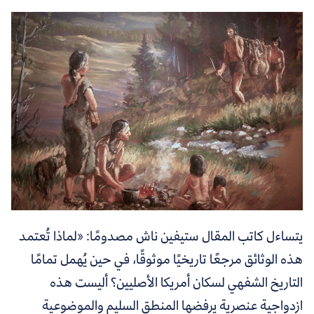
يتساءل كاتب المقال ستيفين ناش مصدومًا: «لماذا تُعتمد
هذه الوثائق مرجعًا تاريخيًا موثوقًا، في حين يُهمل تمامًا
التاريخ الشفهي لسكان أمريكا الأصليين؟ أليست هذه
ازدواجية عنصرية يرفضها المنطق السليم والموضوعية