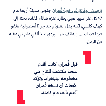
وُجدت الوثائق في خربة قُمران
جنوبي مدينة أريحا عام
1947. عثر عليها صبي يطارد عنزة ضالة، فقاده بحثه إلى
كهف كلسي، لكنه بدل العنزة وجد جرارًا أسطوانية تغفو
فيها قصاصات ولفائف من البردي منذ ألفي عام في غفلة
عن الزمن.
قبل قُمران، كانت أقدم
نسخة مكتشفة للتناخ هي
مخطوطة لينينغراد، وتؤكد
الأبحاث أن نسخة قُمران
أقدم بألف عام كاملة.