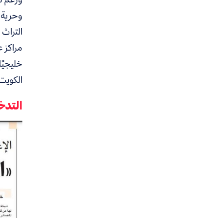
وحرية ا
مراكز ع
خليجيًا
الكويت 
التدخ