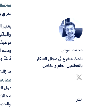
سياسة 
نشر في
9
يعتبر ا
والمِل
توظيف 
ودعم ا
محمد البوص
ثابتة و
باحث متفرغ في مجال الابتكار
بالقطاعين العام والخاص.
ما زالت
ممارسة
مجالات،
انشر
والحصول