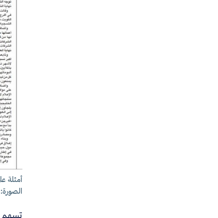
أمثلة عل
الصورة:
تسهم ه