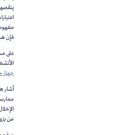
ينقصها
اعتبار
مفهوم 
فإن هذا
على مست
الأنشطة الاقتصاد
جهاز ح
أشار ه
ممارسة 
الإخلال
من بزوغ
ورغم م