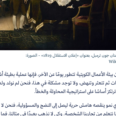
ان جون ترمبل، بعنوان «إعلان الاستقلال 1819» -
الصورة:
Wik
 بيئة الأعمال الكويتية تتطور يومًا عن الآخر، فإنها عملية بط
 ثم تتعثر وتنهض، ولا توجد مشكلة في هذا، فنحن لم نولد ولدين
ترتكز أساسًا على استراتيجية المحاولة والخطأ.
أي نمو ينقصه هامش حرية ليصل إلى النضج والمسؤولية، فنحن لا 
 نتعلم من تجاربنا الشخصية. وكي لا نذهب بعيدًا في مثالنا،
فما 