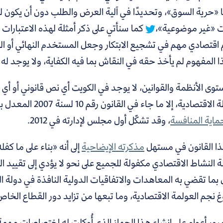
 «حرية السوق»، وتحديدًا في آلية العرض والطلب دون أن يكون 
ات «غير موضوعية»،
كما سنأتي على ذكر أمثلة لهذه الاعتبارات
اقتصادي مهم في تشجيع الابتكار وجعل المستخدم النهائي أو الم
 المفهوم لم يأخذ حقه في النقاش بما فيه الكفاية، ولا يوجد له
وى الأنظمة والقوانين، لا يوجد في الكويت أي نص قانوني أو أي 
ية، إلا ما جاء في القانون رقم 10 لسنة 2007 المعدل بالقانون رقم 2 لسنة 2012، والذي ينص على إنشاء
ماية المنافسة
، وقد تشكّل أول مجلس لإدارته في 2012.
ذا القانون في مستهل
مذكرته الإيضاحية
إلى أنه «بناء على ما كف
النشاط الاقتصادي مكفولة للجميع على نحو لا يؤدي إلى تقييد المن
 بما تقضي به المعاهدات والاتفاقيات الدولية النافذة في دولة ا
 نجم العولمة الاقتصادية، وما تبعها من تزايد دور القطاع الخاص
رور أعوام على إنشاء هذا الجهاز الذي أُوكلت له اختصاصات مهم