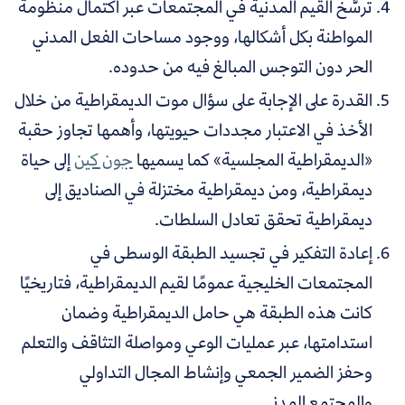
ترسُّخ القيم المدنية في المجتمعات عبر اكتمال منظومة
المواطنة بكل أشكالها، ووجود مساحات الفعل المدني
الحر دون التوجس المبالغ فيه من حدوده.
القدرة على الإجابة على سؤال موت الديمقراطية من خلال
الأخذ في الاعتبار مجددات حيويتها، وأهمها تجاوز حقبة
«الديمقراطية المجلسية» كما يسميها
جون كين
إلى حياة
ديمقراطية، ومن ديمقراطية مختزلة في الصناديق إلى
ديمقراطية تحقق تعادل السلطات.
إعادة التفكير في تجسيد الطبقة الوسطى في
المجتمعات الخليجية عمومًا لقيم الديمقراطية، فتاريخيًا
كانت هذه الطبقة هي حامل الديمقراطية وضمان
استدامتها، عبر عمليات الوعي ومواصلة التثاقف والتعلم
وحفز الضمير الجمعي وإنشاط المجال التداولي
والمجتمع المدني.