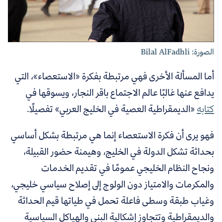
الصورة: Bilal AlFadhli
أما المسألة الأخرى فهي مرتبطة بفكرة «الاستعصاء»، التي
يدافع عنها غالبًا عالم الاجتماع باقر النجار، ويسوقها في
كتابه
«الديمقراطية العصية في الخليج العربي» تفصيلًا.
فهو يرى أن فكرة الاستعصاء إنما هي مرتبطة بشكل أساسي
بحداثة تشكل الدولة في الخليج، وهيمنة حضور القبيلة،
ونجاح النظام الخليجي عمومًا في تقديم الخدمات
والمكرمات والامتياز دون الولوج إلى إصلاح سياسي خليجي،
وغياب طبقة وسطى فاعلة تحمل في طياتها قيم الحداثة
والديمقراطية وتتجاوز إشكالية البنى والهياكل السياسية