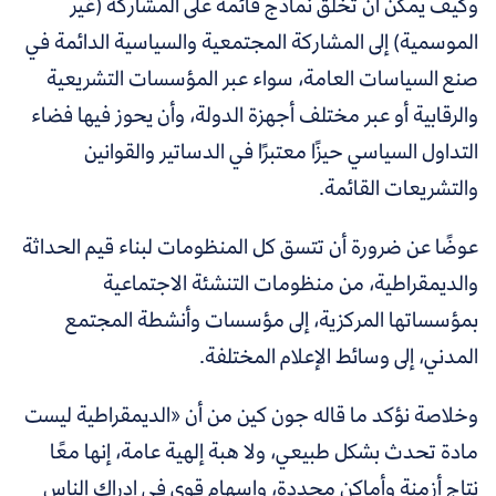
وكيف يمكن أن تخلق نماذج قائمة على المشاركة (غير
الموسمية) إلى المشاركة المجتمعية والسياسية الدائمة في
صنع السياسات العامة، سواء عبر المؤسسات التشريعية
والرقابية أو عبر مختلف أجهزة الدولة، وأن يحوز فيها فضاء
التداول السياسي حيزًا معتبرًا في الدساتير والقوانين
والتشريعات القائمة.
عوضًا عن ضرورة أن تتسق كل المنظومات لبناء قيم الحداثة
والديمقراطية، من منظومات التنشئة الاجتماعية
بمؤسساتها المركزية، إلى مؤسسات وأنشطة المجتمع
المدني، إلى وسائط الإعلام المختلفة.
وخلاصة نؤكد ما قاله جون كين من أن «الديمقراطية ليست
مادة تحدث بشكل طبيعي، ولا هبة إلهية عامة، إنها معًا
نتاج أزمنة وأماكن محددة، وإسهام قوي في إدراك الناس