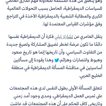
وهو ينطلق من هذه المسلمة لمحاولة فهم المأزق العالمي
للسياسات الديمقراطية، الحاصل بسبب التحولات العالمية
الكبرى والمطالبة الشعبية بالديمقراطية الآخذة في التراجع
وفق مؤشرات القياس المعتمدة لها.
ينقل العامري عن
تشارلز تيلي
فكرة أن
الديمقراطية نفسها
دائمًا ما تكون عرضة لخطر تضييق المشاركة ولصيغ جديدة
من التفاوت السياسي، وأن تاريخها إنما هو تاريخ صعود
وهبوط وانتصارات وهزائم،
وهذا يقودنا إلى مسألتين
أساسيتين في مناقشة المسألة الديمقراطية في منطقة
الخليج العربي.
تتعلق المسألة الأولى بطول النفس لدى هذه المجتمعات
على تمرس العمل الديمقراطي، ومدى وجود أمد زمني
وتاريخي كافٍ للحكم على أن هذه المجتمعات قد عاشت