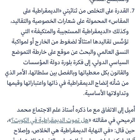
القدرة على التخلص من ثنائيتي «الديمقراطية على
المقاس» المحمولة على شعارات الخصوصية والتقاليد،
وكذلك «الديمقراطية المستجيبة والمتكيفة» التي
تؤسَّس تقاليدها امتثالًا لضغوط من الخارج أو لمواكبة
النسق العالمي والبحث عن موقع على خارطة التموضع
السياسي الدولي، إلى فكرة بلورة دولة المؤسسات
والقانون بكل معطياتها وبالفصل بين سلطاتها، الأمر الذي
من شأنه إنضاج الديمقراطية في ذاتها واعتباراتها وقيمها
وتداولاتها الأساسية.
أميل إلى الاتفاق مع ما ذكره أستاذ علم الاجتماع محمد
الرميحي في مقالته «
هل تموت الديمقراطية في الكويت؟
»،
حين قال: «في النهاية الديمقراطية هي الخلاص، وإصلاح