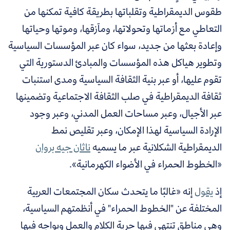
طقوس الديمقراطية وتقلباتها بطريقة كافية تمكنها من
التعاطي مع أزماتها وتحولاتها، ومآزقها، وموتها وحياتها
وإعادة بعثها من جديد، سواء كان عبر المؤسسات السياسية
وتطوير هياكل هذه المؤسسات والمبادئ الدستورية التي
تقوم عليها، أو عبر بنية الثقافة السياسية ومدى استنبات
ثقافة الديمقراطية في صلب الثقافة الاجتماعية وتضمينها
عبر الأجيال، وعبر مساحات العمل المدني، وعبر وجود
الإرادة السياسية لهذا الإمكان، وعبر تقليص نمط
الديمقراطية الشكلانية عبر ما يسميه
ناثان جيه بروان
«الخطوط الحمراء في الأضواء الكهرمانية».
إذ
يقول
إنه «غالبًا ما يتحدث سكان المجتمعات العربية
المختلفة عن "الخطوط الحمراء" في أنظمتهم السياسية،
وهي مناطق تنتهي فيها حرية الكلام والعمل ويواجه فيها