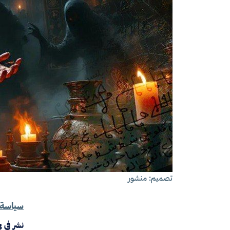
تصميم: منشور
سياسة 
نشر في
3