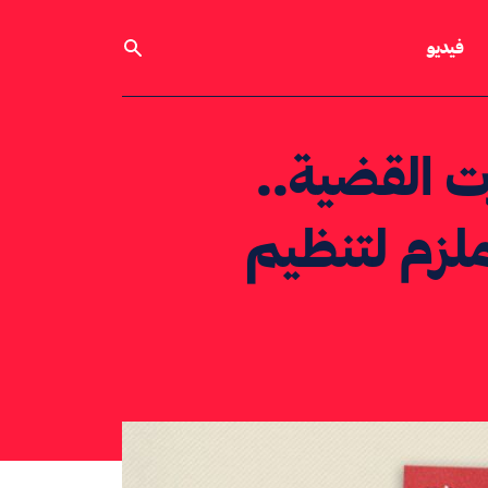
فيديو
رت القضية..
ملزم لتنظيم