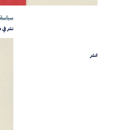
سياسة 
نشر في
1
انشر