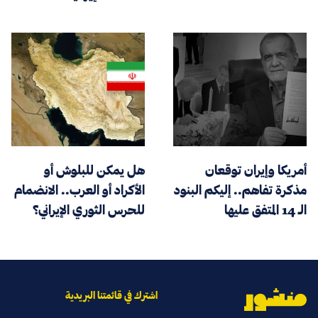
أمريكا وإيران توقعان
هل يمكن للبلوش أو
مذكرة تفاهم.. إليكم البنود
الأكراد أو العرب.. الانضمام
الـ 14 المتفق عليها
للحرس الثوري الإيراني؟
اشترك في قائمتنا البريدية