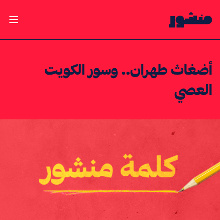
الصفحة الرئيسية
فتح ال
أضغاث طهران.. وسور الكويت
العصي