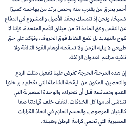
أحمر يحرق من يقترب منه وحصن يرتد من يهاجمه كسيرًا
كسيحًا، ونحن إذ نتمسك بحقنا الأصيل والمشروع في الدفاع
عن النفس وفق المادة 51 من ميثاق الأمم المتحدة، فإننا لا
نلوح بالتهديد بل نضع النقاط فوق الحروف، ونؤكد على حق
طبيعي لا يبليه الزمن ولا تسقطه أوهام القوة التالفة ولا
تلغيه مزاعم العدوان الزائفة.
إن هذه المرحلة الحرجة تفرض علينا تفعيل مثلث الردع
والتحصين، المكون من اليقظة الشاملة التي تقطع دابر خلايا
العدو ودسائسه قبل أن تتحرك، والوحدة المصيرية التي
تتلاشى أمامها كل الخلافات، لنقف خلف قيادتنا صفا
كالبنيان المرصوص، والحسم الحازم في اتخاذ القرارات
المصيرية التي تحمي كرامة الوطن وهيبته.