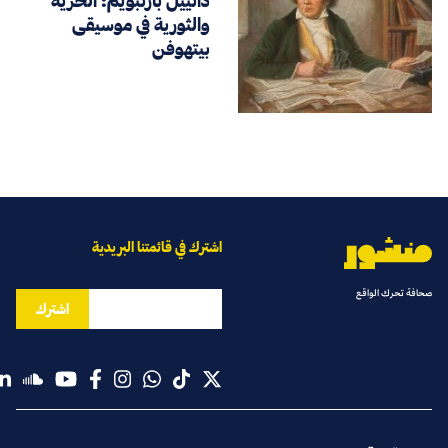
دانييل بارنبويم: الحرية
والثورية في موسيقى
بيتهوفن
اشترك في قائمتنا البريدية
صحافة تحرك الواقع
اشترك