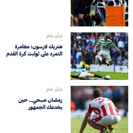
شأن عام
هنريك لارسون: مغامرة
التمرد على ثوابت كرة القدم
شأن عام
رمضان صبحي.. حين
يخدعك الجمهور