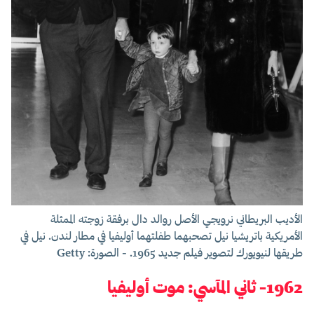
الأديب البريطاني نرويجي الأصل روالد دال برفقة زوجته الممثلة
الأمريكية باتريشيا نيل تصحبهما طفلتهما أوليفيا في مطار لندن. نيل في
طريقها لنيويورك لتصوير فيلم جديد 1965. - الصورة: Getty
1962- ثاني المآسي: موت أوليفيا