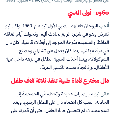
على اليسار ثيو والرضيعة أوفيليا وتيسا - إنجلترا 1965 - الصورة: Getty
1960- أولى المآسي
أنجب
الزوجان طفلهما الصبي الأول ثيو عام 1960. ولكن ثيو
تعرض وهو في شهره الرابع لحادث أليم، وتحولت أيام العائلة
الدافئة والسعيدة بفرحة المولود إلى أوقات قاسية. كان دال
في غرفته يكتب، ربما كان يعمل على تشارلي ومصنع
الشوكولاتة، بينما أخذت المربية الطفل في نزهة داخل عربة
الأطفال، وإذ فجأة يصدم تاكسي العربة.
دال مخترع لأداة طبية تنقذ ثلاثة آلاف طفل
عانى ثيو
من إصابات عديدة وتحطم في الجمجمة إثر
الحادثة. انصب كل اهتمام دال على الطفل الرضيع. وبعد
تسع عمليات لم تتحسن حالة الطفل، حتى أن قدرته على