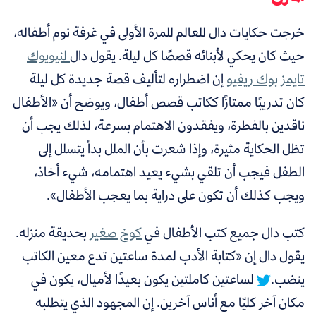
خرجت حكايات دال للعالم للمرة الأولى في غرفة نوم أطفاله،
حيث كان يحكي لأبنائه قصصًا كل ليلة. يقول دال
لنيويوك
تايمز بوك ريفيو
إن اضطراره لتأليف قصة جديدة كل ليلة
كان تدريبًا ممتازًا ككاتب قصص أطفال، ويوضح أن «الأطفال
ناقدين بالفطرة، ويفقدون الاهتمام بسرعة، لذلك يجب أن
تظل الحكاية مثيرة، وإذا شعرت بأن الملل بدأ يتسلل إلى
الطفل فيجب أن تلقي بشيء يعيد اهتمامه، شيء أخاذ،
ويجب كذلك أن تكون على دراية بما يعجب الأطفال».
كتب دال جميع كتب الأطفال في
كوخ صغير
بحديقة منزله.
يقول دال إن «كتابة الأدب لمدة ساعتين تدع معين الكاتب
ينضب.
لساعتين كاملتين يكون بعيدًا لأميال، يكون في
مكان آخر كليًا مع أناس آخرين. إن المجهود الذي يتطلبه