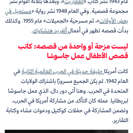
عام 1943 نشر كتاب «
العفاريت
»، وبعدها بثلاثة أعوام نشر
مجموعة قصصية. وفي العام 1948 نشر رواية «
مستحيل في
بعض الأوقات
»، ثم مسرحية «الجميلات» عام 1955. وكذلك
بدأت قصصه تظهر في أعمال
ألفريد هتشكوك
.
ليست مزحة أو واحدة من قصصه: كاتب
قصص الأطفال عمل جاسوسًا
كانت أمريكا
حليفة حديثة في الحرب العالمية الثانية
في
العام 1942. لم يكن الجميع مسرورًا باشتراك الولايات
المتحدة في الحرب. وهنا أتى دور دال، الذي عمل جاسوسًا
لبريطانيا. عمله كان التأكد من مشاركة أمريكا في الحرب،
وتضمن المشاركة في حفلات كوكتيل ودعوات عشاء وكتابة
التقارير.