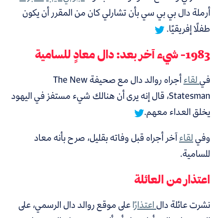
أرملة دال بي بي سي بأن
تشارلي كان من المقرر أن يكون
طفلًا إفريقيًا.
1983- شيء آخر بعد: دال معادٍ للسامية
في
لقاء
أجراه روالد دال مع صحيفة
The New
Statesman،
قال إنه يرى أن هنالك شيء مستفز في اليهود
يخلق العداء معهم.
وفي
لقاء
آخر أجراه قبل وفاته بقليل، صرح بأنه معاد
للسامية.
اعتذار من العائلة
نشرت عائلة دال
اعتذارًا
على موقع روالد دال الرسمي، على