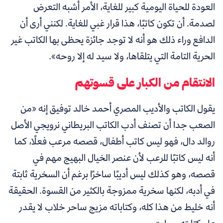
العودة للحياة اليومية كبير للغاية، الأمر أشبه التعرض
لصدمة. أن تكون كاتبًا، هذا قرار غبي للغاية. لكنني أرى أن
الدافع وراء ذلك هو أنه لا توجد جائزة يحظى بها الكاتب غير
الحرية التامة التي يتلقاها، ولا سيد له إلا روحه».
الانتقام من الكبار على قسوتهم
يقول الكاتب والأديب المصري أحمد خالد توفيق إنه «من
الصعب جدا أن تصنف أدب الكاتب البريطاني نرويجي الأصل
روالد دال، فهو ليس كاتب أطفال، قصصه مرعب فعلًا، كما
أنه ليس كاتبًا للرعب لأن عنصر الخيال البهيج مهم في
قصصه، وهو كذلك ليس أديبًا ساخرًا برغم أن السخرية ثابتة
في أدبه، لكنها سخرية ممزوجة بالكثير من القسوة. الحقيقة
أنه خليط من هذا كله، وكتاباته مزيج ساحر خلاب لا يقدر