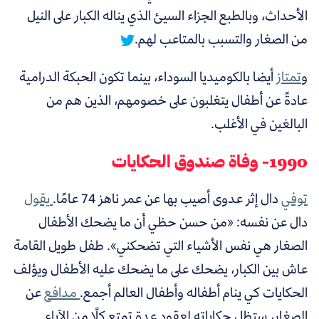
الأحداث،
وبالطبع الجزاء السيئ الذي يناله الكبار على النيل
من الصغار والتسبب بالمتاعب لهم.
و
تمتاز
أيضا بالكوميديا السوداء، بينما تكون الحبكة الدرامية
عادةً عن أطفال يتغلبون على خصومهم، الذين هم من
البالغين في الأغلب.
1990- وفاة صندوق الحكايات
توفي
دال إثر عدوى أصيب بها عن عمر ناهز 74 عامًا.
يقول
دال عن نفسه: «من حسن حظي أن ما يضحك الأطفال
الصغار هي نفس الأشياء التي تضحكني». طفل طويل القامة
عاش بين الكبار، يضحك على ما يضحك عليه الأطفال ويؤلف
الحكايات كي ينام أطفاله وأطفال العالم أجمع.
مدافع
عن
الصغار، ستظل حكاياته لعقود عدة تمتع كلًا من الآباء