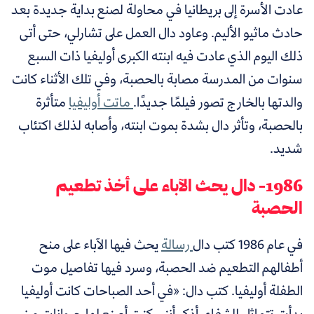
عادت الأسرة إلى بريطانيا في محاولة لصنع بداية جديدة بعد
حادث ماثيو الأليم. وعاود دال العمل على تشارلي، حتى أتى
ذلك اليوم الذي عادت فيه ابنته الكبرى أوليفيا ذات السبع
سنوات من المدرسة مصابة بالحصبة، وفي تلك الأثناء كانت
والدتها بالخارج تصور فيلمًا جديدًا.
ماتت أوليفيا
متأثرة
بالحصبة، وتأثر دال بشدة بموت ابنته، وأصابه لذلك اكتئاب
شديد.
1986- دال يحث الآباء على أخذ تطعيم
الحصبة
في عام 1986 كتب دال
رسالة
يحث فيها الآباء على منح
أطفالهم التطعيم ضد الحصبة، وسرد فيها تفاصيل موت
الطفلة أوليفيا. كتب دال: «في أحد الصباحات كانت أوليفيا
بدأت تتماثل للشفاء. أذكر أنني كنت أصنع لها حيوانات من