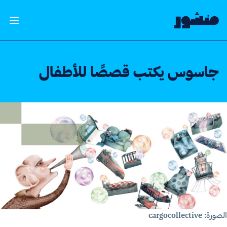
الصفحة الرئيسية
فتح ال
جاسوس يكتب قصصًا للأطفال
رة: cargocollective