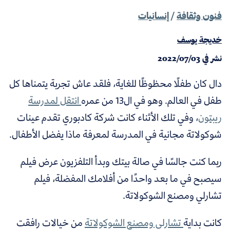
فنون وثقافة
/
إنسانيات
خديجة يوسف
نشر في
2022/07/03
دال كان طفلًا محظوظًا للغاية، فلقد عاش تجربة يتمناها كل
طفل في العالم. وهو في ال13 من عمره
انتقل لمدرسة
ريبتون
، وفي تلك الأثناء كانت شركة كادبوري تقدم عينات
شوكولاتة مجانية في المدرسة لمعرفة ماذا يفضل الأطفال.
ربما كنت جالسًا في صالة بيتك وبدأ التلفزيون عرض فيلم
سيصبح في ما بعد واحدًا من أفلامك المفضلة، فيلم
تشارلي ومصنع الشوكولاتة.
كانت بداية
تشارلي ومصنع الشوكولاتة
من خيالات رافقت