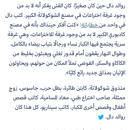
روالد دال حين كان صغيرًا. كان الفتى يفكر أنه لا بد من
وجود غرفة اختراعات في مصنع الشوكولاتة الكبير. كتب دال
في واحد من
خطاباته
: «كنت أفكر حينذاك بأنه في مصنع
كادبوري الكبير لا بد من وجود غرفة للاختراعات، وهي غرفة
سرية يجتمع فيها الكبار نساء ورجالًا بثياب بيضاء بالكامل،
وطوال النهار يقفون أمام قدور تغلي ويعبثون بخليط من
الكاكاو والسكر، الفوضى تملأ المكان من حولهم، ويحاولون
الإتيان بمذاق جديد رائع كليًا».
متذوق شوكولاتة، كابتن طائرة، بطل حرب، جاسوس، زوج
ممثلة، صاحب اختراع طبي، معاد للسامية، كاتب قصص
أطفال وقصص أخرى للكبار، كاتب سيناريو، كل هذا كان
روالد دال.