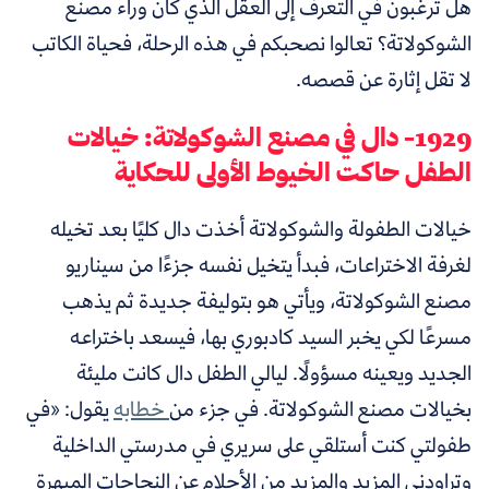
هل ترغبون في التعرف إلى العقل الذي كان وراء مصنع
الشوكولاتة؟ تعالوا نصحبكم في هذه الرحلة، فحياة الكاتب
لا تقل إثارة عن قصصه.
1929- دال في مصنع الشوكولاتة: خيالات
الطفل حاكت الخيوط الأولى للحكاية
خيالات الطفولة والشوكولاتة أخذت دال كليًا بعد تخيله
لغرفة الاختراعات، فبدأ يتخيل نفسه جزءًا من سيناريو
مصنع الشوكولاتة، ويأتي هو بتوليفة جديدة ثم يذهب
مسرعًا لكي يخبر السيد كادبوري بها، فيسعد باختراعه
الجديد ويعينه مسؤولًا. ليالي الطفل دال كانت مليئة
بخيالات مصنع الشوكولاتة. في جزء من
خطابه
يقول: «في
طفولتي كنت أستلقي على سريري في مدرستي الداخلية
وتراودني المزيد والمزيد من الأحلام عن النجاحات المبهرة