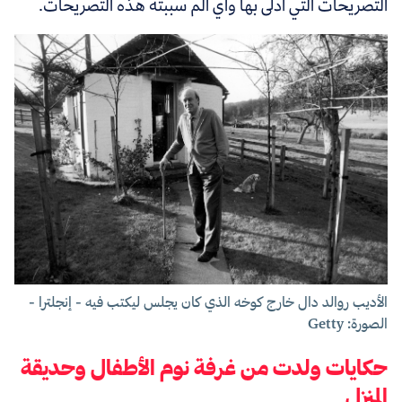
التصريحات التي أدلى بها وأي ألم سببته هذه التصريحات.
الأديب روالد دال خارج كوخه الذي كان يجلس ليكتب فيه - إنجلترا -
الصورة: Getty
حكايات ولدت من غرفة نوم الأطفال وحديقة
المنزل