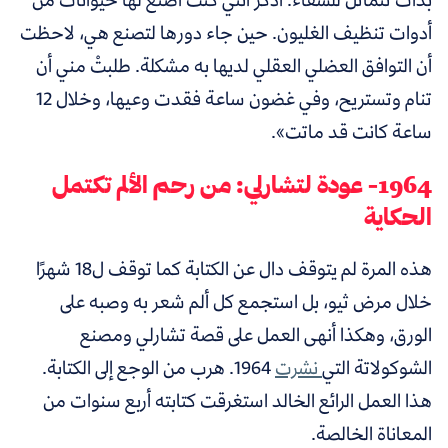
أدوات تنظيف الغليون. حين جاء دورها لتصنع هي، لاحظت
أن التوافق العضلي العقلي لديها به مشكلة. طلبتْ مني أن
تنام وتستريح، وفي غضون ساعة فقدت وعيها، وخلال 12
ساعة كانت قد ماتت».
1964
-
عودة لتشارلي: من رحم الألم تكتمل
الحكاية
هذه المرة لم يتوقف دال عن الكتابة كما توقف ل18 شهرًا
خلال مرض ثيو، بل استجمع كل ألم شعر به وصبه على
الورق، وهكذا أنهى العمل على قصة تشارلي ومصنع
الشوكولاتة التي
نشرت
1964. هرب من الوجع إلى الكتابة.
هذا العمل الرائع الخالد استغرقت كتابته أربع سنوات من
المعاناة الخالصة.