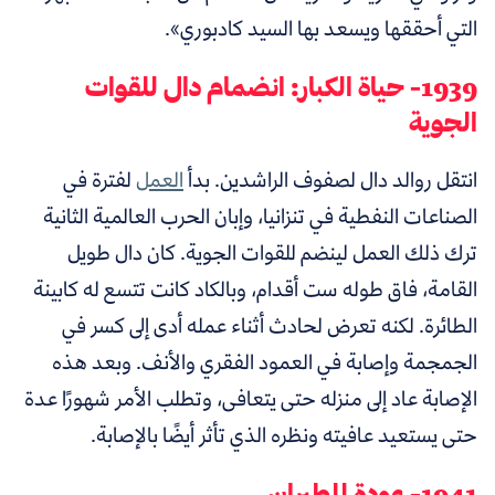
التي أحققها ويسعد بها السيد كادبوري».
1939- حياة الكبار: انضمام دال للقوات
الجوية
انتقل روالد دال لصفوف الراشدين. بدأ
العمل
لفترة في
الصناعات النفطية في تنزانيا، وإبان الحرب العالمية الثانية
ترك ذلك العمل لينضم للقوات الجوية. كان دال طويل
القامة، فاق طوله ست أقدام، وبالكاد كانت تتسع له كابينة
الطائرة. لكنه تعرض لحادث أثناء عمله أدى إلى كسر في
الجمجمة وإصابة في العمود الفقري والأنف. وبعد هذه
الإصابة عاد إلى منزله حتى يتعافى، وتطلب الأمر شهورًا عدة
حتى يستعيد عافيته ونظره الذي تأثر أيضًا بالإصابة.
1941- عودة للطيران