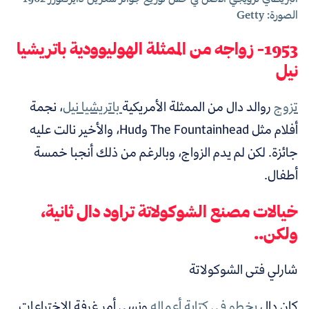
الصورة: Getty
1953- زواجه من الممثلة الهوليوودية باتريشيا
نيل
تزوج
روالد دال من الممثلة الأمريكية
باتريشيا نيل
، نجمة
أفلام مثل The Fountainhead وHud، والأخير نالت عليه
جائزة. لكن لم يدم الزواج، وبالرغم من ذلك أنجبا خمسة
أطفال.
خيالات مصنع الشوكولاتة تراود دال ثانية،
ولكن..
شارلي فتى الشوكولاتة
كان دال
يخطو في كتابة أعماله
ونسي أمر غرفة الاختراعات.