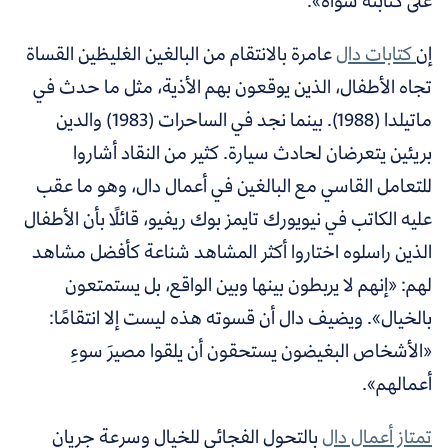
على كتابته سواه».
إن
كتابات دال
عامرة بالانتقام من البالغين الغليظين القساة
تجاه الأطفال، الذين يوقعون بهم الأذية، مثل ما حدث في
ماتيلدا (1988). بينما نجد في الساحرات (1983) والدين
بريئين يتعرضان لحادث سيارة. كثير من النقاد أشاروا
للتعامل القاسي مع البالغين في أعمال دال، وهو ما عقب
عليه الكاتب في نيويورك تايمز بوك ريفيو، قائلًا بأن الأطفال
الذين راسلوه اختاروا أكثر المشاهد شناعة كأفضل مشاهد
لهم: «إنهم لا يربطون بينها وبين الواقع، بل يستمتعون
بالخيال». ويضيف دال أن قسوته هذه ليست إلا انتقامًا:
«الأشخاص البغيضون يستحقون أن يلقوا مصيرَ سوءِ
أعمالهم».
تمتاز أعمال دال
بالتحول الفجائي للخيال وسرعة جريان