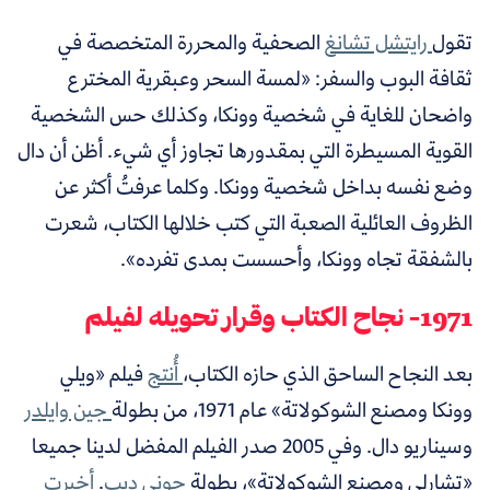
تقول
رايتشل تشانغ
الصحفية والمحررة المتخصصة في
ثقافة البوب والسفر: «لمسة السحر وعبقرية المخترع
واضحان للغاية في شخصية وونكا، وكذلك حس الشخصية
القوية المسيطرة التي بمقدورها تجاوز أي شيء. أظن أن دال
وضع نفسه بداخل شخصية وونكا. وكلما عرفتُ أكثر عن
الظروف العائلية الصعبة التي كتب خلالها الكتاب، شعرت
بالشفقة تجاه وونكا، وأحسست بمدى تفرده».
1971- نجاح الكتاب وقرار تحويله لفيلم
بعد النجاح الساحق الذي حازه الكتاب،
أُنتج
فيلم «ويلي
وونكا ومصنع الشوكولاتة» عام 1971، من بطولة
جين وايلدر
وسيناريو دال. وفي 2005 صدر الفيلم المفضل لدينا جميعا
«تشارلي ومصنع الشوكولاتة»، بطولة
جوني ديب
.
أخبرت