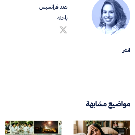
هند فرانسيس
باحثة
انشر
مواضيع مشابهة