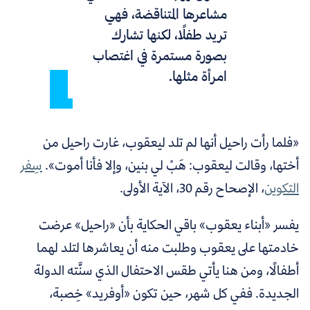
مشاعرها المتناقضة، فهي
تريد طفلًا، لكنها تشارك
بصورة مستمرة في اغتصاب
امرأة مثلها.
«فلما رأت راحيل أنها لم تلد ليعقوب، غارت راحيل من
أختها، وقالت ليعقوب: هَبْ لي بنين، وإلا فأنا أموت».
سِفر
التكوين
، الإصحاح رقم 30، الآية الأولى.
يفسر «أبناء يعقوب» باقي الحكاية بأن «راحيل» عرضت
خادمتها على يعقوب وطلبت منه أن يعاشرها لتلد لهما
أطفالًا، ومن هنا يأتي طقس الاحتفال الذي سنَّته الدولة
الجديدة.
ففي كل شهر، حين تكون «أوفريد» خِصبة،