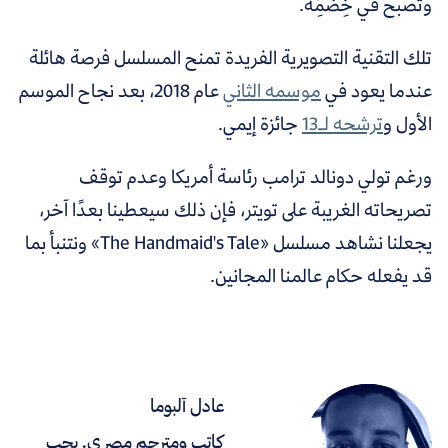
وتصبح في خِضمِّه.
تلك التقنية التصويرية الفريدة تمنح المسلسل فرصة هائلة
عندما يعود في
موسمه الثاني
عام 2018، بعد نجاح الموسم
الأول و
ترشحه لـ13
جائزة إيمي.
ورغم تولي دونالد ترامب رئاسة أمريكا وعدم توقف
تصريحاته الغريبة على تويتر، فإن ذلك سيعطينا بعدًا آخر،
يجعلنا نشاهد مسلسل «The Handmaid's Tale» ونتنبأ بما
قد يفعله حكام عالمنا المجانين.
عادل آلبوما
كاتب ومترجم مصري. يحب