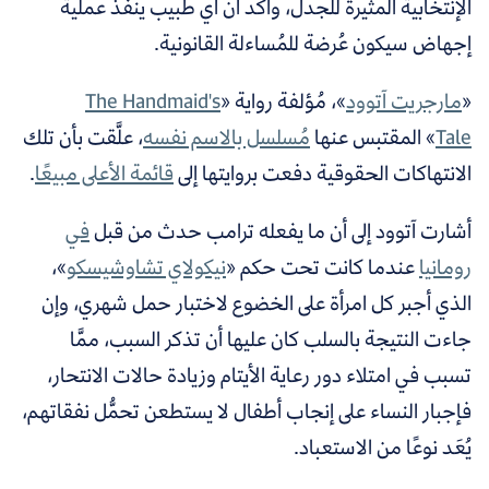
الإنتخابية المثيرة للجدل، وأكد أن أي طبيب ينفذ عملية
إجهاض سيكون عُرضة للمُساءلة القانونية.
«
مارجريت آتوود
»،
مُؤلفة رواية «
The Handmaid's
Tale
»
المقتبس عنها
مُسلسل بالاسم نفسه
، علَّقت بأن تلك
الانتهاكات الحقوقية دفعت بروايتها إلى
قائمة الأعلى مبيعًا
.
أشارت آتوود إلى أن ما يفعله ترامب حدث من قبل
في
رومانيا
عندما كانت تحت حكم «
نيكولاي تشاوشيسكو
»،
الذي أجبر كل امرأة على الخضوع لاختبار حمل شهري، وإن
جاءت النتيجة بالسلب كان عليها أن تذكر السبب، ممَّا
تسبب
في امتلاء دور رعاية الأيتام وزيادة حالات الانتحار،
فإجبار النساء على إنجاب أطفال لا يستطعن تحمُّل نفقاتهم،
يُعَد نوعًا من الاستعباد.