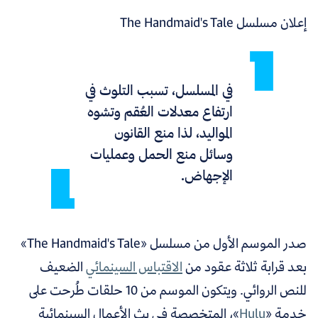
إعلان مسلسل The Handmaid's Tale
في المسلسل، تسبب التلوث في
ارتفاع معدلات العُقم وتشوه
المواليد، لذا منع القانون
وسائل منع الحمل وعمليات
الإجهاض.
صدر الموسم الأول من مسلسل «The Handmaid's Tale»
بعد قرابة ثلاثة عقود من
الاقتباس السينمائي
الضعيف
للنص الروائي. ويتكون الموسم من 10 حلقات طُرحت على
خدمة «
Hulu
»، المتخصصة في بث الأعمال السينمائية