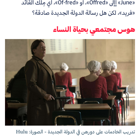
«June» إإلى «Offred»، أو «Of-fred»، أي مِلك القائد
«فريد»،
لكن هل رسالة الدولة الجديدة صادقة؟
هوس مجتمعي بحياة النساء
تدريب الخادمات على دورهن في الدولة الجديدة - الصورة: Hulu