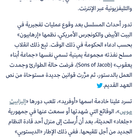
والتليفزيونية عبر الإنترنت.
تدور أحداث المسلسل بعد وقوع عمليات تفجيرية في
البيت الأبيض والكونجرس الأمريكي، نظمها «إرهابيون»
بحسب ادعاء الحكومة في ذلك الوقت. تبِع ذلك انقلاب
مسلح
نفذته مجموعة يمينية تسمي نفسها «جماعة أبناء
يعقوب» (Sons of Jacob)، فرضت حالة الطوارئ وجمدت
العمل بالدستور، ثم مرَّرت قوانين جديدة مستوحاة من نص
العهد القديم.
تسرد علينا خادمة اسمها «أوفريد»، تلعب دورها «
إليزابيث
موس
»، الوقائع التي شهدتها أو سمعت عنها في جمهورية
«جلعاد» الحديثة، بعد أن أُرسلت إلى منزل أحد قادة النظام
الجديد من أجل تلقيحها.
ففي ذلك الإطار «الديستوبي»