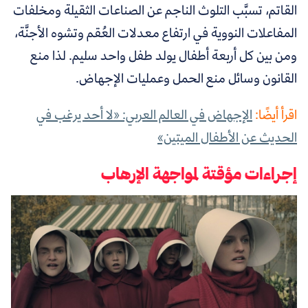
القاتم، تسبَّب التلوث الناجم عن الصناعات الثقيلة ومخلفات
المفاعلات النووية في ارتفاع معدلات العُقم وتشوه الأجنَّة،
ومن بين كل أربعة أطفال يولد طفل واحد سليم. لذا منع
القانون وسائل منع الحمل وعمليات الإجهاض.
اقرأ أيضًا:
الإجهاض في العالم العربي: «لا أحد يرغب في
الحديث عن الأطفال الميتين»
إجراءات مؤقتة لمواجهة الإرهاب