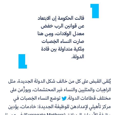
قالت الحكومة إن الابتعاد
عن قوانين الرب خفض
معدل الولادات، ومِن هنا
صارت النساء الخِصبات
مِلكية متداولة بين قادة
الدولة.
يُلقى القبض على كل من خالف شكل الدولة الجديدة، مثل
الراهِبات والمثليين والنساء غير المحتشمات، ويوزَّعن على
مختلف قطاعات الدولة.
توضع النساء الخِصبات في
مركز تأهيلي لإعدادهن للوظيفة الجديدة: خادمات، يؤدين
وظيفة الأمهات البديلات (Surrogate Mothers) في عصرنا