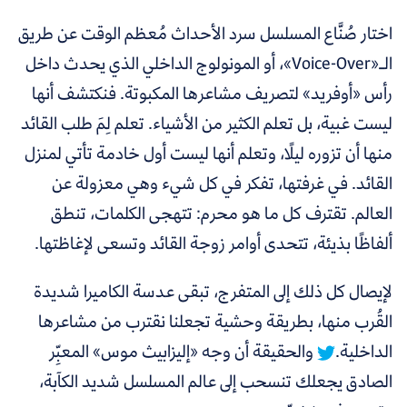
اختار صُنَّاع المسلسل سرد الأحداث مُعظم الوقت عن طريق
الـ«Voice-Over»، أو المونولوج الداخلي الذي يحدث داخل
رأس «أوفريد» لتصريف مشاعرها المكبوتة. فنكتشف أنها
ليست غبية، بل تعلم الكثير من الأشياء. تعلم لِمَ طلب القائد
منها أن تزوره ليلًا، وتعلم أنها ليست أول خادمة تأتي لمنزل
القائد.
في غرفتها، تفكر في كل شيء وهي معزولة عن
العالم. تقترف كل ما هو محرم: تتهجى الكلمات، تنطق
ألفاظًا بذيئة، تتحدى أوامر زوجة القائد وتسعى لإغاظتها.
لإيصال كل ذلك إلى المتفرج،
تبقى عدسة الكاميرا شديدة
القُرب منها، بطريقة وحشية تجعلنا نقترب من مشاعرها
الداخلية.
والحقيقة أن وجه «إليزابيث موس» المعبِّر
الصادق يجعلك تنسحب إلى عالم المسلسل شديد الكآبة،