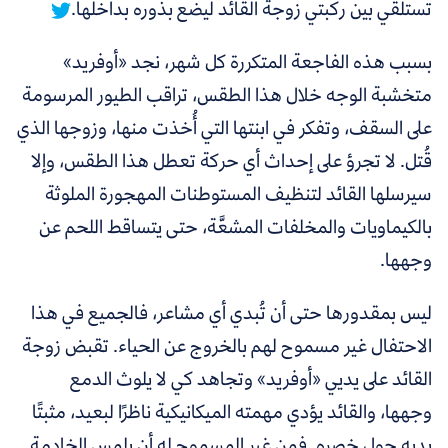
تستلقي بين ركبتي زوجة القائد ليضع بذوره بداخلها.
بسبب هذه الفاجعة المتكررة كل شهر، نجد «أوفريد»
متخشبة الوجه خلال هذا الطقس، تراقب الطيور المرسومة
على السقف، وتفكر في ابنتها التي أُخذت منها، وزوجها الذي
قُتل. لا تجرؤ على إحداث أي حركة تعطل هذا الطقس، وإلا
سيرسلها القائد لتنظيف المستوطنات المهجورة الملوثة
بالكيماويات والمخلفات المشعَّة، حتى يتساقط اللحم عن
وجهها.
ليس بمقدورها حتى أن تُبدي أي مشاعر، فالجميع في هذا
الاحتفال غير مسموح لهم بالخروج عن الحياء. تقبض زوجة
القائد على يديي «أوفريد» وتجاهد كي لا يلوث الدمع
وجهها، والقائد يؤدي مهمته الميكانيكية ناظرًا لبعيد، مثبتًا
يديه حول خصره. فمن غير المسموح له أن يلمس الخادمة.