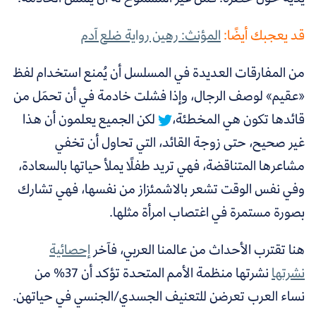
قد يعجبك أيضًا:
المؤنث: رهين رواية ضلع آدم
من المفارقات العديدة في المسلسل أن
يُمنع استخدام لفظ
«عقيم» لوصف الرجال، وإذا فشلت خادمة في أن تحمَل من
قائدها تكون هي المخطئة،
لكن الجميع يعلمون أن هذا
غير صحيح، حتى زوجة القائد، التي تحاول أن تخفي
مشاعرها المتناقضة، فهي تريد طفلًا يملأ حياتها بالسعادة،
وفي نفس الوقت تشعر بالاشمئزاز من نفسها، فهي تشارك
بصورة مستمرة في اغتصاب امرأة مثلها.
هنا تقترب الأحداث من عالمنا العربي، فآخر
إحصائية
نشرتها
نشرتها منظمة الأمم المتحدة تؤكد أن 37% من
نساء العرب تعرضن للتعنيف الجسدي/الجنسي في حياتهن.