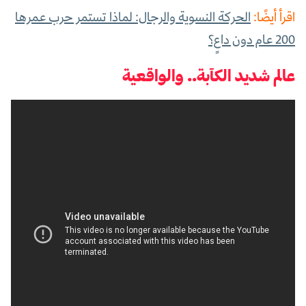
اقرأ أيضًا:
الحركة النسوية والرجال: لماذا تستمر حرب عمرها
200 عام دون داعٍ؟
عالم شديد الكآبة.. والواقعية