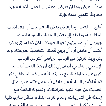
سوف يعرض وما لن يعرض، معتبرين العمل بأكمله مجرد
محاولة لتلميع اسمه وإرثه.
أتفق أن العمل ربما يعرض بعض المعلومات أو الافتراضات
المغلوطة، ويفتقد إلى بعض اللحظات المهمة لزملاء
جوردان في مسيرتهم نحو البطولات. لكن كما سبق وذكرت،
أعتقد أن مايكل أراد أن يروي قصته الشخصية بطريقته، ولم
يكن يرِيد التركيز على الجانب الرياضي أكثر من الجانب
الإنساني والنفسي، أضف إلى ذلك أن هذا العمل أبعد ما
يكون عن محاولة تلميع صورته، لأنه من غير المنطقي ذكر
كمية الأمور السلبية عن مايكل في عمل «تلميعي»، مثل
الحديث عن حبه الكبير للمراهنات، وقسوته البالغة مع
زملائه في التدريبات، وعدم التزامه بنظام غذائي صارم، كلها
أمور لا تُذكر في عمل يهدف إلى تحسين صورته الشخصية.