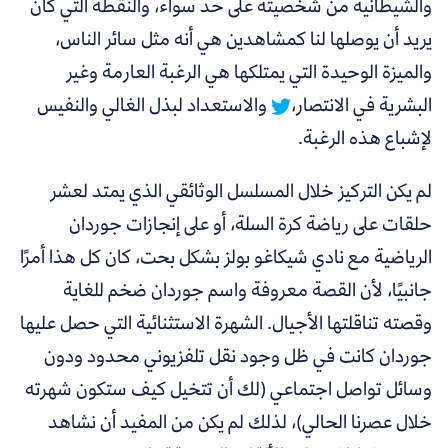
والشيطانية من شخصيته على حد سواء، والنقطة التي كان
يريد أن يوصلها لنا كمشاهدين هي أنه مثل سائر الناس،
والميزة الوحيدة التي يمتلكها هي الرغبة العارمة وغير
البشرية في الانتصار،
والاستعداد لبذل الغالي والنفيس
لإشباع هذه الرغبة.
لم يكن التركيز خلال المسلسل الوثائقي الذي يمتد لعشر
حلقات على رياضة كرة السلة، أو على إنجازات جوردان
الرياضية مع نادي شيكاغو بولز بشكل بحت، كان كل هذا أمرًا
جانبيًا، لأن القصة معروفة واسم جوردان ضخم للغاية
وقصته تناقلتها الأجيال. الشهرة الاستثنائية التي حصل عليها
جوردان كانت في ظل وجود نقل تلفزيوني محدود ودون
وسائل تواصل اجتماعي (لك أن تتخيل كيف ستكون شهرته
خلال عصرنا الحالي)، لذلك لم يكن من المفيد أن نشاهد