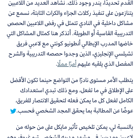
القدم تحديدًا، يندر وجود ذلك. نشاهد العديد من اللاعبين
يتنازعون على تنفيذ ركلات الجزاء والكرات الثابتة، نسمع عن
مشاكل داخلية في النادي تتمثل في رفض اللاعبين الحصص
التدريبية القاسية أو الطويلة. أتذكر هنا كمثال المشاكل التي
خاضها المدرب الإيطالي أنطونيو كونتي مع لاعبي فريق
تشيلسي الإنجليزي، الذين وجدوا حصصه التدريبية والشرح
المفصل الذي يلقيه عليهم
أمرًا مملًا
.
يتطلب الأمر مستوى نادرًا من التواضع حينما تكون الأفضل
على الإطلاق في ما تفعل، ومع ذلك تبدي استعدادك
الكامل لفعل كل ما يمكن فعله لتحقيق الانتصار للفريق،
عوضًا عن المطالبة بما يحقق المجد الشخصي فحسب.
بالنسبة لي، يمكن تلخيص تأثير مايكل على من حوله من
لاعبين ومدربين في مشهد مدربه الشخصي تيم غروفر وهو