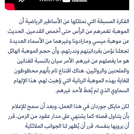
الفكرة المسبقة التي نمتلكها عن الأساطير الرياضية أن
الموهبة تغمرهم من الرأس حتى أخمص القدمين. الحديث
عن موهبة ميسي ومارادونا وغيرهما من الأسماء العديدة
تجعلنا نؤمن بفردانيتهم وندرتهم، وأن حجم الموهبة الهائل
هو ما يفصلهم عن غيرهم. الأمر سيان بالنسبة للفنانين
والملحنين والروائيين، هناك اقتناع تام بأنهم محظوظون
للغاية بهذه الموهبة الربانية التي وُهبت لهم، هذا الإلهام
السماوي الذي لم يُعطَ لأحد غيرهم.
لكن مايكل جوردان في هذا العمل، وبعد أن سمح للإعلام
بأن يتناول قصته كما يشتهي على مدار عقود من الزمن،
قرر
أن يرويها بنفسه، قرر أن يُظهر لنا الجوانب الملائكية