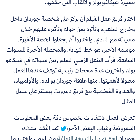
مسيرة شيكاغو بولز والألقاب التي حققها.
اختار فريق عمل الفيلم أن يركز على شخصية جوردان داخل
وخارج الملعب، وتأثره بمن حوله وتأثيره عليهم خلال
مسيرته مع النادي، واختاروا أن يجعلوا الرقصة الأخيرة،
موسمه الأخير، هو خط النهاية، والمحصلة الأخيرة للسنوات
السابقة. فرأينا التنقل الزمني السلس بين سنواته في شيكاغو
بولز، واختيرت عدة محطات رئيسية توقف عندها العمل
مطولاً لأهميتها، منها علاقة جوردان بوالده، والأولمبياد،
والعداوة الشخصية مع فريق ديترويت بيستنز على سبيل
المثال.
تعرض العمل لانتقادات بخصوص دقة بعض المعلومات
المعروضة وغياب البعض الآخر،
كما انتُقد امتلاك
جوردان
لحق تعديل النسخة النهائية
من العمل واختيار ما