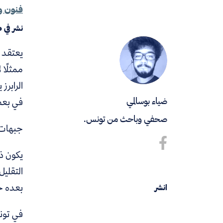
فنون و
نشر في
0
يعتقد ك
ممثلًا 
الرابر
في بعض
ضياء بوسالمي
صحفي وباحث من تونس.
جبهات ه
التقليل
بعده خ
انشر
في تون