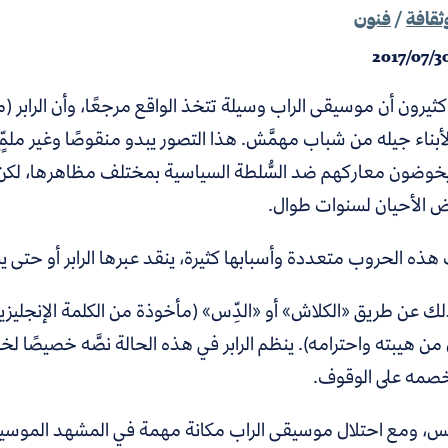
ثقافة
/
فنون
2017/07/3
ثيرون أن موسيقى الراب وسيلة تتخذ الواقع مرجعًا، وأن الرابر (مغ
لأبناء جيله من شباب مهمَّش. هذا التصور يبدو منقوصًا وغير ملم
ز يخوضون معاركهم ضد السُّلطة السياسية بمختلف مظاهرها، لكن 
 الأحيان لسنوات طوال.
ذه الحروب متعددة وأسبابها كثيرة، ينقد عبرها الرابر أو حتى 
 من هيبته واحترامه). ينظم الرابر في هذه الحالة نصَّه خصيصًا 
صمه على الوقوف.
س، ومع احتلال موسيقى الراب مكانة مهمة في المشهد الموسيقي م