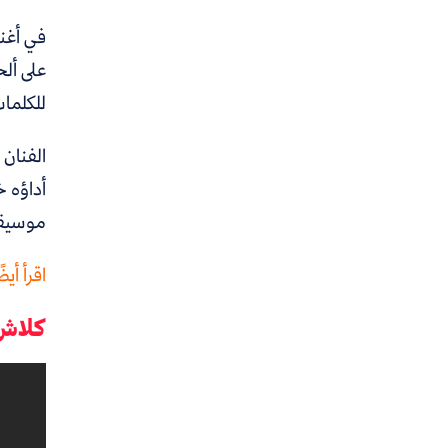
في أغن
على ألح
للكلما
الفنان
أداؤه خ
موسيقى
اقرأ أيضً
كلاش 