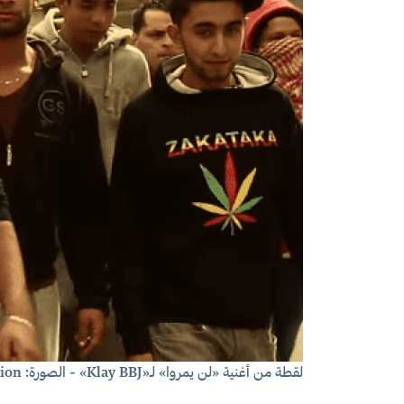
لقطة من أغنية «
لن يمروا
» لـ«Klay BBJ» - الصورة: No Pasaran Production