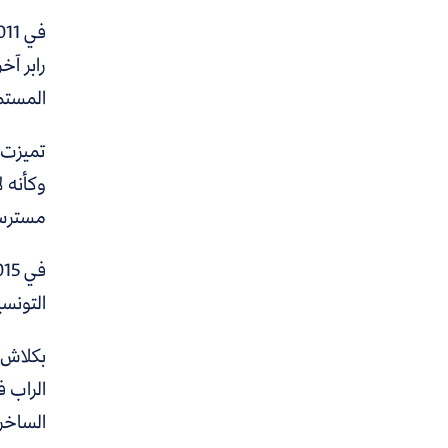
في 2011، قدم بلطي أغنية «
رابر آخ
المستم
تميزت ا
وكأنه ل
مسترس
التونس
بكلاش 
الراب 
الساخرة