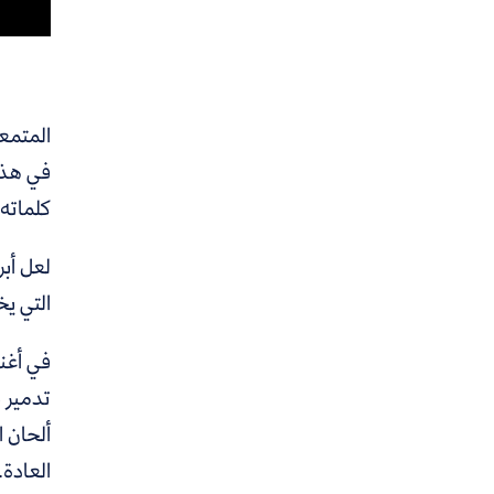
المتمعن
في هذا
كلماته
لعل أب
التي يخ
في أغني
تدمير ب
ألحان ا
العادة.