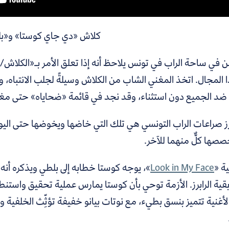
كلاش «دي جاي كوستا» و«ب
 في ساحة الراب في تونس يلاحظ أنه إذا تعلق الأمر بـ«الكلاش/ا
 المجال.
اتخذ المغني الشاب من الكلاش وسيلةً لجلب الانتباه، وق
 ضد الجميع دون استثناء، وقد نجد في قائمة «ضحاياه» حتى مغن
رز صراعات الراب التونسي هي تلك التي خاضها ويخوضها حتى اليو
صصها كلٌّ منهما للآخر.
ة «
Look in My Face
»، يوجه كوستا خطابه إلى بلطي ويذكره أن
قية الرابرز. الأزمة توحي بأن كوستا يمارس عملية تحقيق واستنطا
لأغنية تتميز بنسق بطيء، مع نوتات بيانو خفيفة تؤثِّث الخلفية و