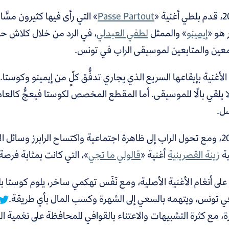
Passe Partout
» التي رأى فيها كثيرون مسًّا
ر هو «
إيمينو
»
والممثل
لطفي العبدلي
،
في الرد من خلال كلاش ح
عين والمتابعين لموسيقى الراب في تونس.
لأغنية بإيقاعها السريع الذي يجاري تدفُّق كلٍّ من إيمينو وكوستا.
ا يلقي بالًا للموسيقى. أما المقطع المخصص لكوستا فيعجُّ كالع
ل.
في 2015، ومع تحول الراب إلى ظاهرة اجتماعية واكتساح الرابرز وسائل
ية
زينة القصرينية
أغنية «
قالولي ما تجي
»، التي كانت بمثابة فرصة 
على أنغام الأغنية الأصلية، ومع نَفَس تهكمي ساخر، يلوم كوس
في تونس، ويتهمه بالسعي إلى الشهرة وكسب المال بأي طريقة.
، مع كثرة التشبيهات والاعتناء بالقوافي للمحافظة على نغمية ا