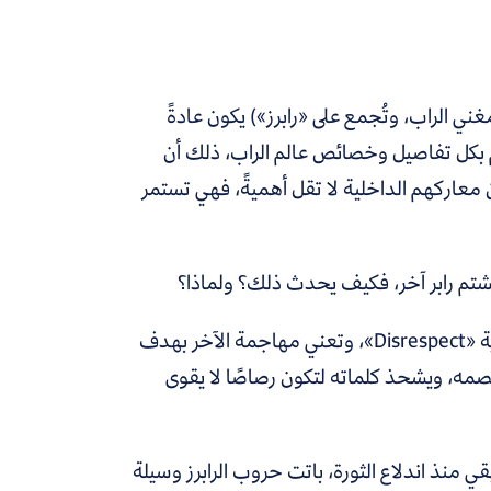
ني الراب، وتُجمع على «رابرز») يكون عادةً
ٍّ بكل تفاصيل وخصائص عالم الراب، ذلك أن
معاركهم الداخلية لا تقل أهميةً، فهي تستمر
يشتم رابر آخر، فكيف يحدث ذلك؟ ولماذا؟
يكون ذلك عن طريق «الكلاش» أو «الدِّس» (مأخوذة من الكلمة الإنجليزية «Disrespect»، وتعني مهاجمة الآخر بهدف
لخصمه، ويشحذ كلماته لتكون رصاصًا لا يقوى
نذ اندلاع الثورة، باتت حروب الرابرز وسيلة