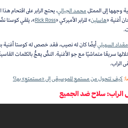
ية وجهها إلى الممثل
محمد الجبالي
،
يحتج الرابر على اقتحام هذا ا
ان أغنية «
هاسلين
» للرابر الأميركي «
Rick Ross
»، يلقي كوستا نصَّ
ت.
مقداد السهيلي
أيضًا كان له نصيب، فقد خصص له كوستا أغنية بع
لالها سريعًا متماشيًا مع جو الأغنية. النصُّ يعجُّ بالكلمات القا
 الراب.
ا:
كيف تتحول من مستمع للموسيقى إلى «مستمتع» بها؟
الراب: سلاح ضد الجميع