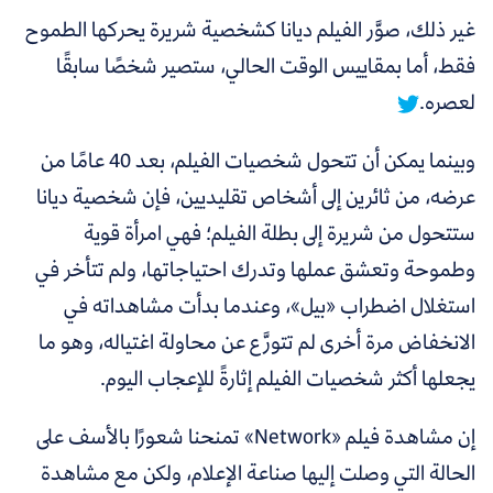
غير ذلك،
صوَّر الفيلم ديانا كشخصية شريرة يحركها الطموح
فقط، أما بمقاييس الوقت الحالي، ستصير شخصًا سابقًا
لعصره.
وبينما يمكن أن تتحول شخصيات الفيلم، بعد 40 عامًا من
عرضه، من ثائرين إلى أشخاص تقليديين، فإن شخصية ديانا
ستتحول من شريرة إلى بطلة الفيلم؛ فهي امرأة قوية
وطموحة وتعشق عملها وتدرك احتياجاتها، ولم تتأخر في
استغلال اضطراب «بيل»، وعندما بدأت مشاهداته في
الانخفاض مرة أخرى لم تتورَّع عن محاولة اغتياله، وهو ما
يجعلها أكثر شخصيات الفيلم إثارةً للإعجاب اليوم.
إن مشاهدة فيلم «Network» تمنحنا شعورًا بالأسف على
الحالة التي وصلت إليها صناعة الإعلام، ولكن مع مشاهدة