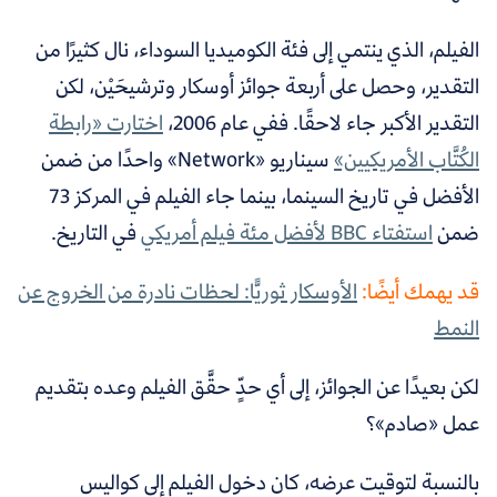
الفيلم، الذي ينتمي إلى فئة الكوميديا السوداء، نال كثيرًا من
التقدير، وحصل على أربعة جوائز أوسكار وترشيحَيْن، لكن
التقدير الأكبر جاء لاحقًا
. ففي عام 2006،
اختارت «رابطة
الكُتَّاب الأمريكيين»
سيناريو «Network» واحدًا من ضمن
الأفضل في تاريخ السينما، بينما جاء الفيلم في المركز 73
ضمن
استفتاء BBC لأفضل مئة فيلم أمريكي
في التاريخ.
قد يهمك أيضًا:
الأوسكار ثوريًّا: لحظات نادرة من الخروج عن
النمط
لكن بعيدًا عن الجوائز، إلى أي حدٍّ حقَّق الفيلم وعده بتقديم
عمل «صادم»؟
بالنسبة لتوقيت عرضه، كان دخول الفيلم إلى كواليس