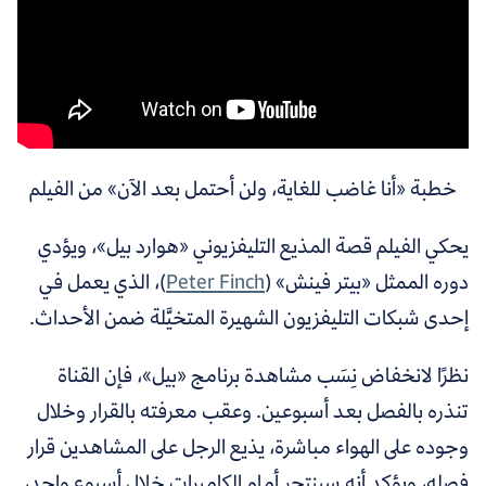
خطبة «أنا غاضب للغاية، ولن أحتمل بعد الآن» من الفيلم
يحكي الفيلم قصة المذيع التليفزيوني «هوارد بيل»، ويؤدي
دوره الممثل «بيتر فينش»
(
Peter Finch
)
، الذي يعمل في
إحدى شبكات التليفزيون الشهيرة المتخيَّلة ضمن الأحداث.
نظرًا لانخفاض نِسَب مشاهدة برنامج «بيل»، فإن القناة
تنذره بالفصل بعد أسبوعين. وعقب معرفته بالقرار وخلال
وجوده على الهواء مباشرة، يذيع الرجل على المشاهدين قرار
فصله، ويؤكد أنه سينتحر أمام الكاميرات خلال أسبوع واحد،