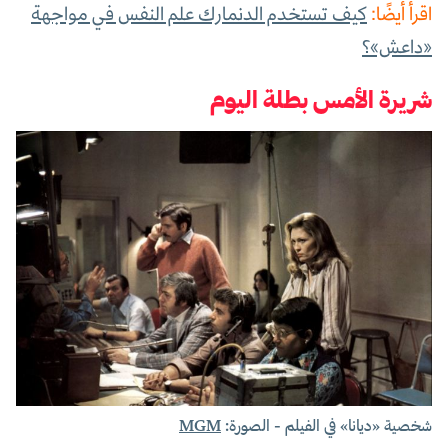
اقرأ أيضًا:
كيف تستخدم الدنمارك علم النفس في مواجهة
«داعش»؟
شريرة الأمس بطلة اليوم
شخصية «ديانا» في الفيلم - الصورة:
MGM