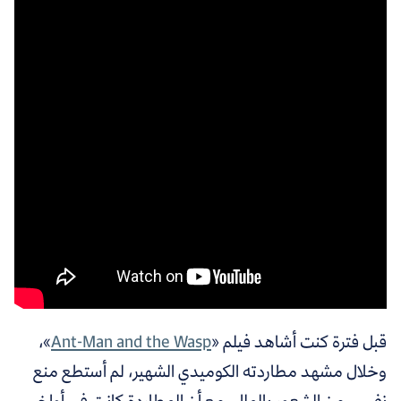
قبل فترة كنت أشاهد فيلم «
Ant-Man and the Wasp
»،
وخلال مشهد مطاردته الكوميدي الشهير، لم أستطع منع
نفسي من الشعور بالملل، مع أن المطاردة كانت في أواخر