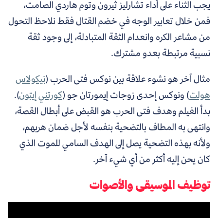
يجب الثناء على أداء تشارليز ثيرون وتوم هاردي الصامت،
فمن خلال تعابير الوجه في خضم القتال فقط نلاحظ التحول
من مشاعر الكره وانعدام الثقة المتبادلة، إلى وجود ثقة
نسبية مرتبطة بعدو مشترك.
مثال آخر هو نشوء علاقة بين نوكس فتى الحرب (
نيكولاس
هولت
) ونوكس إحدى زوجات إيمورتان جو (
كورتني إيتون
).
بدأ الفيلم وهدف فتى الحرب هو القبض على أبطال القصة،
وانتهى به المطاف بالتضحية بنفسه لأجل ضمان هربهم،
ولأنه بهذه التضحية يصل إلى الهدف السامي للموت الذي
كان يحن إليه أكثر من أي شيء آخر.
توظيف الموسيقى والأصوات