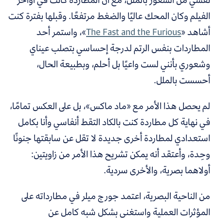
الفيلم وكان المحك عاليًا والضغط مرتفعًا. وقبلها بفترة كنت
أشاهد «
The Fast and the Furious
»، واستمر أحد
المطاردات بنفس الرتم لدرجة إحساسي بتصلب عيناي
وشعوري بأنني لست واعيًا بل أحلم، وبطبيعة الحال،
أحسست بالملل.
لم يحصل هذا الأمر مع «ماد ماكس»، بل على العكس تمامًا،
في نهاية كل مطاردة كنت بالكاد التقط أنفاسي وأنا بكامل
استعدادي لمطاردة أخرى جديدة لا تقل عن سابقتها جنونًا
وحِدة، وأعتقد أنه يمكن تشريح هذا الأمر من زاويتين:
أولاهما بصرية، والأخرى سردية.
من الناحية البصرية، اعتمد جورج ميلر في مطارداته على
المؤثرات العملية واستغنى بشكل شبه كامل عن