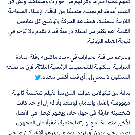
لأنهم عملوا مع ما وُفر لهم من حوارات ومشاهد، ولكن لأن
الفيلم أساسًا لم يمتلك متسعًا من الوقت لإعطاء المساحة
اللازمة لممثليه، فمشاهد الحركة وتوضيح كل تفاصيل
القصة أهم بكثير من لحظة درامية قد لا تقدم ولا تؤخر في
نتيجة الفيلم النهائية.
وبالرغم من قلة الحوارات في «ماد ماكس» وقلة المادة
الدرامية المكتوبة للشخصيات الرئيسية الثلاثة، فإن ما صنعه
الممثلون لا ينتمي إلى أي فيلم أكشن معتاد.
بدايةً من نيكولاس هولت، الذي بدأ الفيلم شخصيةً ثانوية
مهووسة بالقتل والدمار، ليقنعنا بأدائه إلى أي حد كانت
شخصيته غارقة في جهل حاد، ويظهر كبطل في الفصل
الأخير متصالحًا مع نهايته الحتمية، مُقبلًا على المجهول
بصدر رحب ودون أي تردد. توم هاردي هو الآخر كان صاحب