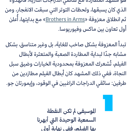
الذي كان يسبقها، ولحظات التوتر التي سبقت الانفجار، ومن
ثم انطلاق معزوفة «
Brothers in Arms
» مع بدايتها، أُعلن
أول تعاون بين ماكس وفيوريوسا.
تبدأ المعزوفة بشكل صاخب للغاية، بل وغير متناسق، بشكل
مشابه جدًا لبداية المطاردة الصعبة والمتعثرة لأبطال
الفيلم، تُشعرك المعزوفة بمحدودية الخيارات وضيق سبل
النجاة، ففي ذلك المشهد كان أبطال الفيلم مطارَدين من
طرفين: سائقي الدراجات الراغبين في الوقود، وإيمورتان جو.
الموسيقى لم تكن النقطة
السمعية الوحيدة التي أبهرنا
بها الفيلم، ففي نهاية أولى