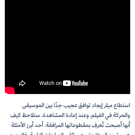
استطاع ميلر إيجاد توافق عجيب جدًا بين الموسيقى
والحركة في الفيلم، وعند إعادة المشاهدة، ستلاحظ كيف
أنها أصبحت تُعرف بمقطوعاتها المرافقة. أحد أبرز الأمثلة
هو مشهد المطاردة مع سائقي الدراجات النارية، فالهدوء