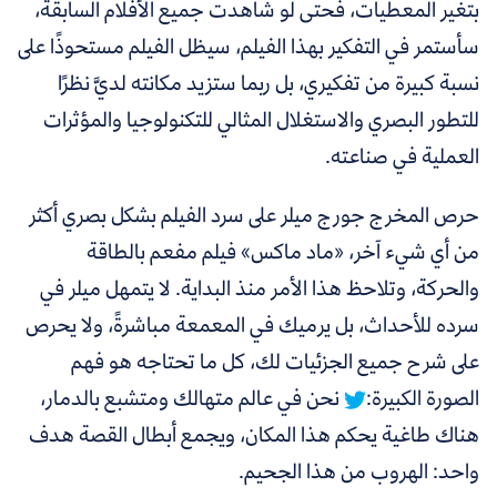
بتغير المعطيات، فحتى لو شاهدت جميع الأفلام السابقة،
سأستمر في التفكير بهذا الفيلم، سيظل الفيلم مستحوذًا على
نسبة كبيرة من تفكيري، بل ربما ستزيد مكانته لديَّ نظرًا
للتطور البصري والاستغلال المثالي للتكنولوجيا والمؤثرات
العملية في صناعته.
حرص المخرج جورج ميلر على سرد الفيلم بشكل بصري أكثر
من أي شيء آخر، «ماد ماكس» فيلم مفعم بالطاقة
والحركة، وتلاحظ هذا الأمر منذ البداية.
لا يتمهل ميلر في
سرده للأحداث، بل يرميك في المعمعة مباشرةً، ولا يحرص
على شرح جميع الجزئيات لك، كل ما تحتاجه هو فهم
الصورة الكبيرة:
نحن في عالم متهالك ومتشبع بالدمار،
هناك طاغية يحكم هذا المكان، ويجمع أبطال القصة هدف
واحد: الهروب من هذا الجحيم.