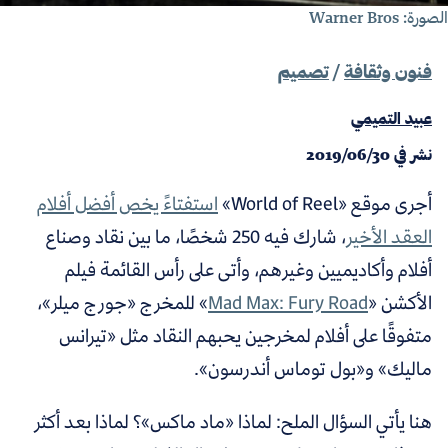
ورة: Warner Bros
فنون وثقافة
/
تصميم
عبيد التميمي
نشر في
2019/06/30
أجرى موقع «World of Reel»
استفتاءً يخص أفضل أفلام
العقد الأخير
، شارك فيه 250 شخصًا، ما بين نقاد وصناع
أفلام وأكاديميين وغيرهم، وأتى على رأس القائمة فيلم
الأكشن «
Mad Max: Fury Road
» للمخرج «جورج ميلر»،
متفوقًا على أفلام لمخرجين يحبهم النقاد مثل «تيرانس
ماليك» و«بول توماس أندرسون».
هنا يأتي السؤال الملح:
لماذا «ماد ماكس»؟ لماذا بعد أكثر