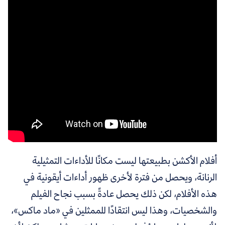
أفلام الأكشن بطبيعتها ليست مكانًا للأداءات التمثيلية
الرنانة، ويحصل من فترة لأخرى ظهور أداءات أيقونية في
هذه الأفلام، لكن ذلك يحصل عادةً بسبب نجاح الفيلم
والشخصيات، وهذا ليس انتقادًا للممثلين في «ماد ماكس»،