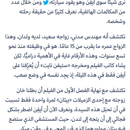
نرى شيئًا سوى آيفِن وهو يقود سيارته،
ومن خلال عدد
من المكالمات الهاتفية، نعرف كثيرًا عن حقيقة رحلته
وشخصه.
نكتشف أنه مهندس مدني، زواجه سعيد، لديه ولدان، وهذا
الزواج عمره ما يقرب من 15 عامًا. هو في وظيفته منذ نحو
تسع سنوات، وهذه الأرقام غاية في الأهمية دراميًّا، لكن
يشاء كاتب الفيلم ومخرجه «ستيفن نايت» أن يُعرِّفنا على
آيفِن فقط في هذه الليلة، إذ يجِد نفسه في وضع صعب.
نكتشف مع نهاية الفصل الأول من الفيلم أن بطلنا خان
زوجته مع إحدى الزميلات «بيثان» لمرة واحدة فقط تسببت
في أن تحبَل هذه السيدة، ونعرف الآن أن آيفِن اضطر بشكل
فجائي إلى أن يتجه إلى لندن، حيث المستشفى الذي ستضع
فيه بيثان مولودهما الذي قرر المجيء في وقت مبكر.