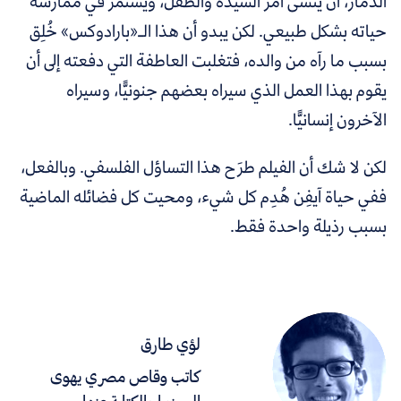
الدمار، أن ينسى أمر السيدة والطفل، ويستمر في ممارسة
حياته بشكل طبيعي. لكن يبدو أن هذا الـ«بارادوكس» خُلِق
بسبب ما رآه من والده، فتغلبت العاطفة التي دفعته إلى أن
يقوم بهذا العمل الذي سيراه بعضهم جنونيًّا، وسيراه
الآخرون إنسانيًّا.
لكن لا شك أن الفيلم طرَح هذا التساؤل الفلسفي. وبالفعل،
ففي حياة آيفِن هُدِم كل شيء، ومحيت كل فضائله الماضية
بسبب رذيلة واحدة فقط.
لؤي طارق
كاتب وقاص مصري يهوى