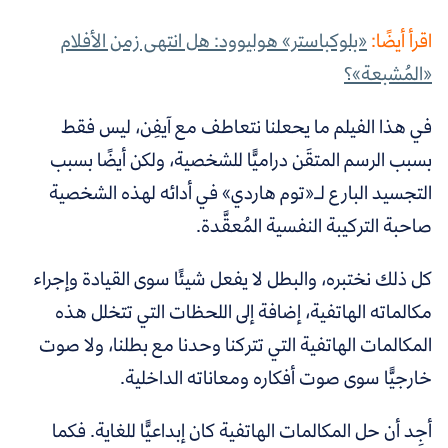
اقرأ أيضًا:
«بلوكباستر» هوليوود: هل انتهى زمن الأفلام
«المُشبعة»؟
في هذا الفيلم ما يحعلنا نتعاطف مع آيفِن، ليس فقط
بسبب الرسم المتقَن دراميًّا للشخصية، ولكن أيضًا بسبب
التجسيد البارع لـ«توم هاردي» في أدائه لهذه الشخصية
صاحبة التركيبة النفسية المُعقَّدة.
كل ذلك نختبره، والبطل لا يفعل شيئًا سوى القيادة وإجراء
مكالماته الهاتفية، إضافة إلى اللحظات التي تتخلل هذه
المكالمات الهاتفية التي تتركنا وحدنا مع بطلنا، ولا صوت
خارجيًّا سوى صوت أفكاره ومعاناته الداخلية.
أجِد أن حل المكالمات الهاتفية كان إبداعيًّا للغاية. فكما