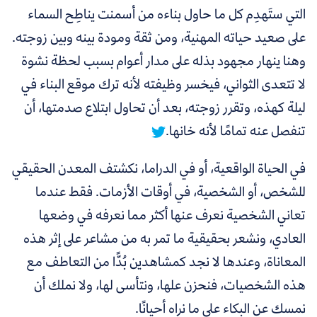
التي ستَهدِم كل ما حاول بناءه من أسمنت يناطِح السماء
على صعيد حياته المهنية، ومن ثقة ومودة بينه وبين زوجته.
وهنا ينهار مجهود بذله على مدار أعوام بسبب لحظة نشوة
لا تتعدى الثواني،
فيخسر وظيفته لأنه ترك موقع البناء في
ليلة كهذه، وتقرر زوجته، بعد أن تحاول ابتلاع صدمتها، أن
تنفصل عنه تمامًا لأنه خانها.
في الحياة الواقعية، أو في الدراما، نكشتف المعدن الحقيقي
للشخص، أو الشخصية، في أوقات الأزمات. فقط عندما
تعاني الشخصية نعرف عنها أكثر مما نعرفه في وضعها
العادي، ونشعر بحقيقية ما تمر به من مشاعر على إثر هذه
المعاناة، وعندها لا نجد كمشاهدين بُدًّا من التعاطف مع
هذه الشخصيات، فنحزن علها، ونتأسى لها، ولا نملك أن
نمسك عن البكاء على ما نراه أحيانًا.