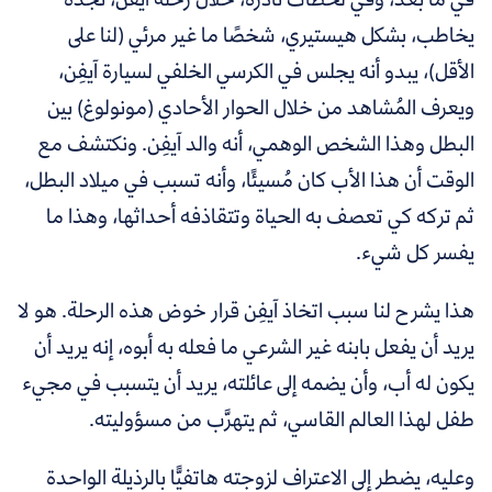
يخاطب، بشكل هيستيري، شخصًا ما غير مرئي (لنا على
الأقل)، يبدو أنه يجلس في الكرسي الخلفي لسيارة آيفِن،
ويعرف المُشاهد من خلال الحوار الأحادي (مونولوغ) بين
البطل وهذا الشخص الوهمي، أنه والد آيفِن. ونكتشف مع
الوقت أن هذا الأب كان مُسيئًا، وأنه تسبب في ميلاد البطل،
ثم تركه كي تعصف به الحياة وتتقاذفه أحداثها، وهذا ما
يفسر كل شيء.
هذا يشرح لنا سبب اتخاذ آيفِن قرار خوض هذه الرحلة. هو لا
يريد أن يفعل بابنه غير الشرعي ما فعله به أبوه، إنه يريد أن
يكون له أب، وأن يضمه إلى عائلته، يريد أن يتسبب في مجيء
طفل لهذا العالم القاسي، ثم يتهرَّب من مسؤوليته.
وعليه، يضطر إلى الاعتراف لزوجته هاتفيًّا بالرذيلة الواحدة