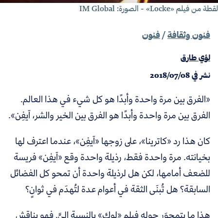
ة من فيلم «Locke» - الصورة: IM Global
فنون وثقافة
/
فنون
لؤي طارق
نشر في
2018/07/08
«الفرق بين مرة واحدة وأبدًا هو كل شيء في هذا العالم.
الفرق بين مرة واحدة وأبدًا هو الفرق بين الخير والشر، آيفِن».
كان هذا رد «كاترينا»، على زوجها «آيفِن»، عندما اعترف لها
بخيانته. مرة واحدة فقط، رذيلة واحدة وقع «آيفِن» فريسة
للضعف أمامها، لكن هل لرذيلة واحدة أن تمحو كل الفضائل
السابقة؟ هل تُبنَى الثقة في أعوام عدة لتُهدَم في ثوانٍ؟
هذا ما يتمحوَر حوله فيلم «لوك» بالنسبة إليَّ. فهو يناقش