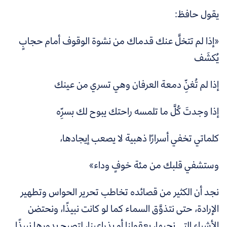
يقول حافظ:
«إذا لم تتخلَّ عنك قدماك من نشوة الوقوف أمام حجابٍ
يُكشَف
إذا لم تُغنِّ دمعة العرفان وهي تسري من عينك
إذا وجدتَ كُلَّ ما تلمسه راحتك يبوح لك بسرِّه
كلماتي تخفي أسرارًا ذهبية لا يصعب إيجادها،
وستشفي قلبك من مئة خوفٍ وداء»
نجد أن الكثير من قصائده تخاطب تحرير الحواس وتطهير
الإرادة، حتى نتذوَّق السماء كما لو كانت نبيذًا، ونحتضن
الأشياء التي نحبها، بعقولنا أو بذراعينا، لتصبح بدورها نبيذًا