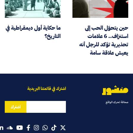
حين يتحوّل الحب إلى
ما حكاية أول ديمقراطية في
استنزاف.. 6 علامات
التاريخ؟
تحذيرية تؤكد للرجل أنه
يعيش علاقة سامة
اشترك في قائمتنا البريدية
صحافة تحرك الواقع
اشترك