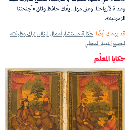
وغذاءً لأرواحنا. وعلى مهل، يفُك حافظ وثاق «أجنحتنا
الزمردية».
قد يهمك أيضًا:
حكاية مستشار أعمال لبناني ترك وظيفته
ليصنع النبيذ المحلي
حكايا المعلِّم