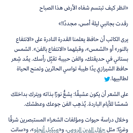
«انظر كيف تبتسم شفاه الأرض هذا الصباح
رقدت بجانبي ليلة أمس، مجددًا!»
يرى الكاتب أن حافظ يعلمنا القدرة النادرة على «الانتفاع
بالنور» أو «الشمس»، وقبلهما «الانتفاع بالفن». الشمس
بستاني في حديقتك، والفن حبيبة تقبِّل رأسك.
يمُد شِعر
حافظ الشيرازي يدًا طيبة تواسي الحائرين وتمنح الحياة
لطالبيها.
على الشعر أن يكون عشيقًا: يشعُّ نورًا بذاته ويترك بداخلك
شمسًا للأيام الباردة.
يُذهِب الفن جوعك وعطشك.
وخلال دراسة حيوات ومؤلفات الشعراء المستبصرين شرقًا
وغربًا؛ مثل
جلال الدين الرومي
، و«
ميكيل أنجلو
»، و«سانت