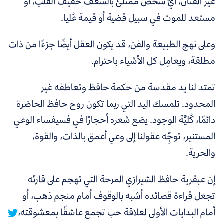
غير الفنان، أيُّ شخص ممتلئ بالشغف خفيف القلب، أو
مستعد للموت في سبيل قضية أو قيمة عُليا.
وعلى نهج الطبيعة والفن، قد يكون العقل أيضًا جزءًا من ذات
مطلقة، ويعامِل كل الأشياء باحترام.
تمتد لنا يد مقدسة من حكمة حافظ وتعاطفه غير
المحدود. تلمسك اليد التي ربما تكون روح حافظ الحاضرة
دائمًا، كُليَّة الوجود. يضع شعره أحجارًا في فسيفساء الوعي
المستنير، توجِّه عقولنا إلى وعي أعمق بالذات، والقوة،
والحرية.
إن
عبقرية حافظ الشيرازي المرحة التي تهجم على قارئه
تجعل قراءة قصائده أشبه بالوقوف أمام منجم ذهب، أو
أمام البدايات الأولى لعلاقة حب تجمع عاشقًا بمعشوقته،