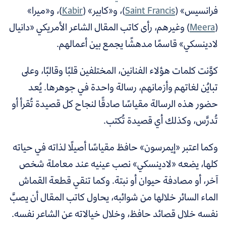
فرانسيس» (
Saint Francis
)، و«كابير» (
Kabir
)، و«ميرا»
(
Meera
) وغيرهم، رأى كاتب المقال الشاعر الأمريكي «دانيال
لادينسكي
»
قاسمًا مدهشًا يجمع بين أعمالهم.
كوَّنت كلمات هؤلاء الفنانين، المختلفين قلبًا وقالبًا، وعلى
تبايُن لغاتهم وأزمانهم، رسالة واحدة في جوهرها. يُعد
حضور هذه الرسالة مقياسًا صادقًا لنجاح كل قصيدة تُقرأ أو
تُدرَّس، وكذلك أي قصيدة تُكتب.
وكما اعتبر «إيمرسون» حافظ مقياسًا أصيلًا لذاته في حياته
كلها، يضعه «لادينسكي
»
نصب عينيه عند معاملة شخص
آخر، أو مصادفة حيوان أو نبتة. وكما تنقي قطعة القماش
الماء السائر خلالها من شوائبه، يحاول كاتب المقال أن يصبَّ
نفسه خلال قصائد حافظ، وخلال خيالاته عن الشاعر نفسه.