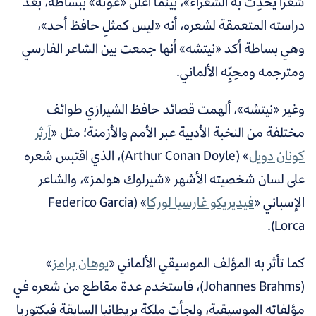
شعرًا يحدِّث به الشعراء»، بينما أعلن «غوته» ببساطة، بعد
دراسته المتعمقة لشعره، أنه «ليس كمثلِ حافظ أحد»،
وهي بساطة أكد «نيتشه» أنها جمعت بين الشاعر الفارسي
ومترجمه ومحِبِّه الألماني.
وغير «نيتشه»، ألهمت قصائد حافظ الشيرازي طوائف
مختلفة من النخبة الأدبية عبر الأمم والأزمنة؛ مثل «
آرثر
كونان دويل
» (Arthur Conan Doyle)، الذي اقتبس شعره
على لسان شخصيته الأشهر «شيرلوك هولمز»، والشاعر
الإسباني «
فيديريكو غارسيا لوركا
» (Federico Garcia
Lorca).
كما تأثر به المؤلف الموسيقي الألماني «
يوهان برامز
»
(Johannes Brahms)، فاستخدم عدة مقاطع من شعره في
مؤلفاته الموسيقية،
ولجأت ملكة بريطانيا السابقة فيكتوريا