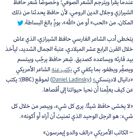
عندما يقرأ ويترجم الشعر الصوفي؛ وخصوصًا شعر حافظ
الشيرازي وجلال الدين الرومي، لأن
حافظ يحدثنا من ذلك
المكان، من «الحب» أو من «الله»، بودٍّ بالغ البساطة.
يتخطى أدب الشاعر الفارسي حافظ الشيرازي، الذي عاش
خلال القرن الرابع عشر الميلادي، عتبة الجمال الشديد، ليأخذ
بيد قارئه ويساعده كصديق. شِعر حافظ يرحِّب ويبتسم
ويصفِّر ويطفو، بما يكفي كي
يكتب عنه
الشاعر الأمريكي
«دانيال لادينسكي
»
(
Daniel Ladinsky
) لموقع (BBC)؛ يكتب
عن كيف يعلِّمنا أن نحيا حيواتنا إلى أقصاها.
«لا يخشى حافظ شيئًا. يرى كل شيء، ويبصر من خلال كل
شيء: هو الرجل الوحيد الذي تمنيت أن أراه أو أكونه».
‒ الكاتب الأمريكي «رالف والدو إيمرسون»