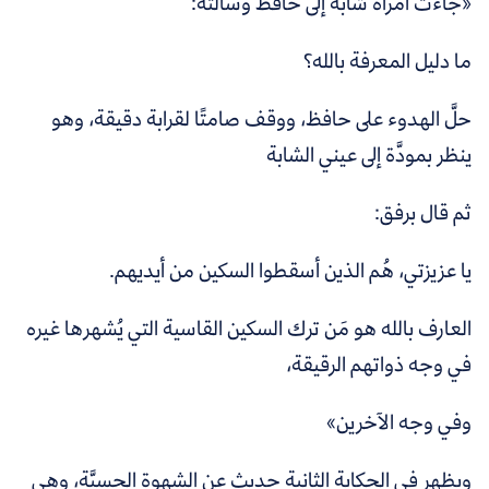
«جاءت امرأة شابة إلى حافظ وسألته:
ما دليل المعرفة بالله؟
حلَّ الهدوء على حافظ، ووقف صامتًا لقرابة دقيقة، وهو
ينظر بمودَّة إلى عيني الشابة
ثم قال برفق:
يا عزيزتي، هُم الذين أسقطوا السكين من أيديهم.
العارف بالله هو مَن ترك السكين القاسية التي يُشهرها غيره
في وجه ذواتهم الرقيقة،
وفي وجه الآخرين
»
ويظهر في الحكاية الثانية حديث عن الشهوة الحسيَّة، وهي