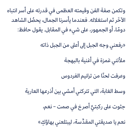
وتكمن صفة الفن وقيمته العظمى في قدرته على أسر انتباه
الآخَر ثم استغلاله. فعندما يأسرنا الجمال، يحصُل الشاهد
دومًا، أو الجمهور، على شيء في المقابل. يقول حافظ:
«رفعني وجه الجبل إلى أعلى من الجبل ذاته
ملأتني غمزة في أغنية بالبهجة
وعرفت لحنًا من ترانيم الفردوس
وسط الغابة، التي تتركني أمشي بين أذرعها العارية
جثوت على ركبتيَّ أصرخ في صمت – نعم،
نعم يا صديقتي المقدَّسة، ليبتلعني بهاؤكِ»