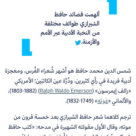
ألهمت قصائد حافظ
الشيرازي طوائف مختلفة
من النخبة الأدبية عبر الأمم
والأزمنة.
شمس الدين محمد حافظ هو أشهر شُعراء الفُرس، ومعجزة
أدبية فريدة في رأي كثيرين، ودُرَّة عين الكاتبَين؛ الأمريكي
«رالف إيمرسون» (
Ralph Waldo Emerson
) (1803-1882)،
والألماني «
غوته
» (1749-1832).
ترجم كلاهما شعر حافظ الشيرازي بعد خمسة قرون من
موته، وقال الأول مقولته الشهيرة في مدحه: «كتب حافظ