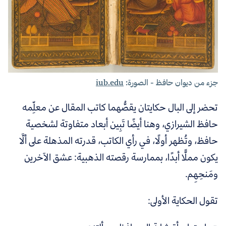
جزء من ديوان حافظ - الصورة:
iub.edu
تحضر إلى البال حكايتان يقصُّهما كاتب المقال عن معلِّمه
حافظ الشيرازي، وهنا أيضًا تَبِين أبعاد متفاوتة لشخصية
حافظ، وتُظهر أولًا، في رأي الكاتب، قدرته المذهلة على ألَّا
يكون مملًّا أبدًا، بممارسة رقصته الذهبية: عشق الآخرين
ومَنحِهِم.
تقول الحكاية الأولى: