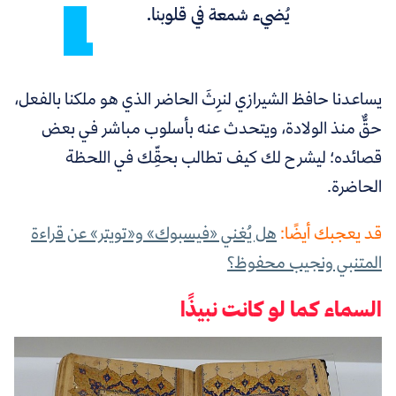
يُضيء شمعة في قلوبنا.
يساعدنا حافظ الشيرازي لنرِثَ الحاضر الذي هو ملكنا بالفعل،
حقٌّ منذ الولادة، ويتحدث عنه بأسلوب مباشر في بعض
قصائده؛ ليشرح لك كيف تطالب بحقِّك في اللحظة
الحاضرة.
قد يعجبك أيضًا:
هل يُغني «فيسبوك» و«تويتر» عن قراءة
المتنبي ونجيب محفوظ؟
السماء كما لو كانت نبيذًا