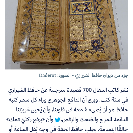
جزء من ديوان حافظ الشيرازي - الصورة: Daderot
نشر كاتب المقال 700 قصيدة مترجمة عن حافظ الشيرازي
في ستة كتب، ويرى أن
الدافع الجوهري وراء كل سطر كتبه
حافظ هو أن يُضيء شمعة في قلوبنا، وأن يُحيي غريزتنا
الدائمة للمرح والضحك والرقص،
وأن «يرفع ركنَيْ فمك»
خالقًا ابتسامة. يجلب حافظ الخفة في وجه ثِقَل الساعة أو