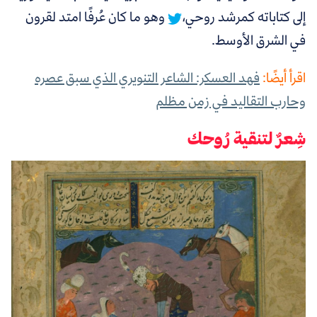
إلى كتاباته كمرشد روحي،
وهو ما كان عُرفًا امتد لقرون
في الشرق الأوسط.
اقرأ أيضًا:
فهد العسكر: الشاعر التنويري الذي سبق عصره
وحارب التقاليد في زمن مظلم
شِعرٌ لتنقية رُوحك