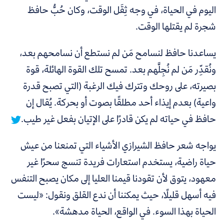
اليوم في الحياة، في وجه ثِقَل الوقت، وكان حُبُّ حافظ
شجرة لم يقتلها الوقت.
يساعدنا حافظ لنسامح مَن لم نستطع أن نسامحهم بعد،
ونُقدِّر مَن لم نُجِلَّهم بعد. تمسح تلك القوة الهائلة، قوة
بصيرته، على روحك وتترك فيك الرغبة (التي تصبح قدرة
واعية) بعدم إيذاء أحد مطلقًا بصوت أو بحركة.
يُقال إن
حافظ في حياته لم يكن قادرًا على الإتيان بفعل غير طيب.
يواجه شعر حافظ الشيرازي الأشياء التي تمنعنا من عيش
حياة راضية، يستخدم استعارات فريدة تنسج سحرًا غير
معهود، يتوق لأن تقودنا قيمنا العليا إلى مكان يصبح التنفس
فيه أسهل قليلًا، حيث يمكننا أن ندع القلق ونقول: «ليست
الحياة بهذا السوء. في الواقع، الحياة مدهشة».