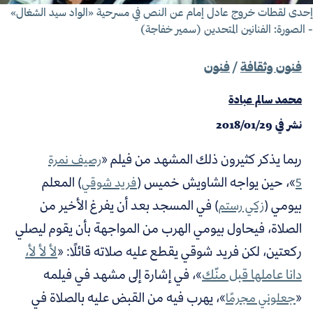
دى لقطات خروج عادل إمام عن النص في مسرحية «الواد سيد الشغال»
الصورة: الفنانين المتحدين (سمير خفاجة)
فنون وثقافة
/
فنون
محمد سالم عبادة
نشر في
2018/01/29
ربما يذكر كثيرون ذلك المشهد من فيلم «
رصيف نمرة
»، حين يواجه الشاويش خميس (
) المعلم
5
فريد شوقي
بيومي (
) في المسجد بعد أن يفرغ الأخير من
زكي رستم
الصلاة، فيحاول بيومي الهرب من المواجهة بأن يقوم ليصلي
ركعتين، لكن فريد شوقي يقطع عليه صلاته قائلًا: «
لأ لأ لأ،
دانا عاملها قبل منّك
»، في إشارة إلى مشهد في فيلمه
«
»، يهرب فيه من القبض عليه بالصلاة في
جعلوني مجرمًا