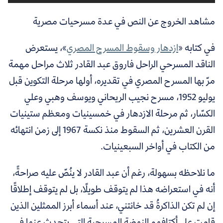
مشاهد الخروج عن النص في عدة مسرحيات مصرية
في كتابه «
ازدهار وسقوط المسرح المصري
»، يستعرض
الناقد المسرحي الراحل فاروق عبد القادر ثلاث مراحل مهمة
مرّ بها المسرح المصري في تقديره، أولها مرحلة التكوين قبل
يوليو 1952، مسرح نجيب الريحاني ويوسف وهبي وعلي
الكسّار، ثم مرحلة الازدهار في خمسينيات ومعظم ستينيات
القرن العشرين، ثم السقوط منذ نكسة 1967 إلى زمن انتهائه
من الكتاب في أواخر السبعينيات.
ما نلاحظه بسهولة، رغم أن عبد القادر لا ينُصّ عليه صراحةً،
أنه في استعراضه هذا لم يتوقف طويلًا، بل لم يتوقف إطلاقًا
إن لم تكن الذاكرةُ قد خانتني، عند أسماء أبرز الممثلين الذين
قامت على أكتافهم النهضة المسرحية التي يتحدث عنها في