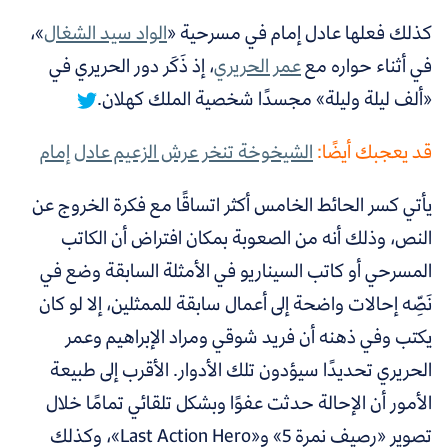
كذلك فعلها عادل إمام في مسرحية «
الواد سيد الشغال
»،
في أثناء حواره مع
عمر الحريري
، إذ
ذَكَر دور الحريري في
«ألف ليلة وليلة» مجسدًا شخصية الملك كهلان.
قد يعجبك أيضًا:
الشيخوخة تنخر عرش الزعيم عادل إمام
يأتي كسر الحائط الخامس أكثر اتساقًا مع فكرة الخروج عن
النص، وذلك أنه من الصعوبة بمكان افتراض أن الكاتب
المسرحي أو كاتب السيناريو في الأمثلة السابقة وضع في
نَصِّه إحالات واضحة إلى أعمال سابقة للممثلين، إلا لو كان
يكتب وفي ذهنه أن فريد شوقي ومراد الإبراهيم وعمر
الحريري تحديدًا سيؤدون تلك الأدوار. الأقرب إلى طبيعة
الأمور أن الإحالة حدثت عفوًا وبشكل تلقائي تمامًا خلال
تصوير «رصيف نمرة 5» و«Last Action Hero»، وكذلك