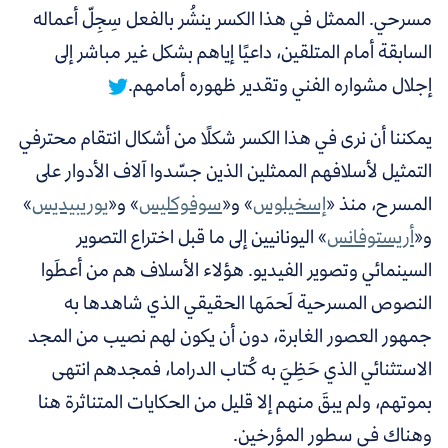
مسرحي.
الممثل في هذا الكسر ينشُر بالفعل سِجِلّ أعماله
السابقة أمام المتلقين، داعيًا إياهم بشكل غير مباشر إلى
إجلال مشواره الفني وتقدير ظهوره أمامهم.
يمكننا أن نرى في هذا الكسر شكلًا من أشكال انتقام محترفي
التمثيل لأسلافهم الممثلين الذين جسّدوا آلاف الأدوار على
المسرح، منذ «
إسخيلوس
» و«
سوفوكليس
» و«
يوريبيديس
»
و«
أريستوفانس
» اليونانيين إلى ما قبل اختراع التصوير
السينمائي وتصوير الفيديو. هؤلاء الأسلاف هم من أعطَوا
النصوص المسرحية لَحمَها الحقيقي الذي شاهدها به
جمهور العصور الغابرة، دون أن يكون لهم نصيب من المجد
الاستثنائي الذي حَظِيَ به كُتاب الدراما، فمجدهم انتهى
بموتهم، ولم يبقَ منهم إلا قليل من الحكايات المتناثرة هنا
وهناك في سطور المؤرخين.