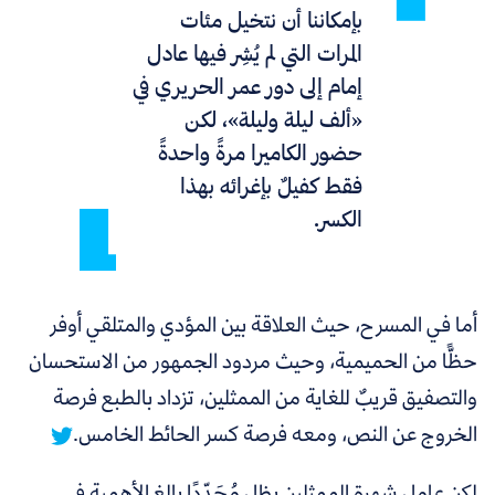
بإمكاننا أن نتخيل مئات
المرات التي لم يُشِر فيها عادل
إمام إلى دور عمر الحريري في
«ألف ليلة وليلة»، لكن
حضور الكاميرا مرةً واحدةً
فقط كفيلٌ بإغرائه بهذا
الكسر.
أما في المسرح، حيث العلاقة بين المؤدي والمتلقي أوفر
حظًّا من الحميمية، وحيث مردود الجمهور من الاستحسان
والتصفيق قريبٌ للغاية من الممثلين، تزداد بالطبع فرصة
الخروج عن النص، ومعه فرصة كسر الحائط الخامس.
لكن عامل شهرة الممثلين يظل مُحَدِّدًا بالغ الأهمية في