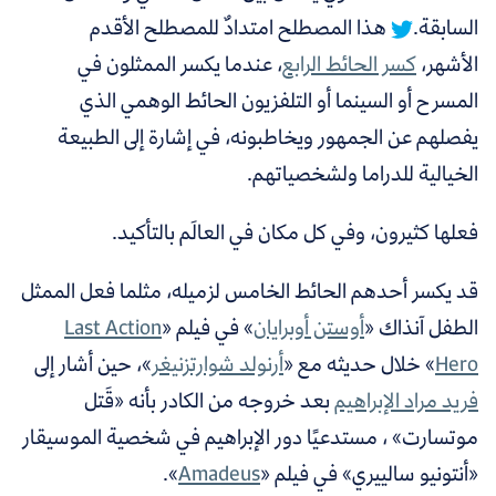
السابقة.
هذا المصطلح امتدادٌ للمصطلح الأقدم
الأشهر،
كسر الحائط الرابع
، عندما يكسر الممثلون في
المسرح أو السينما أو التلفزيون الحائط الوهمي الذي
يفصلهم عن الجمهور ويخاطبونه، في إشارة إلى الطبيعة
الخيالية للدراما ولشخصياتهم.
فعلها كثيرون، وفي كل مكان في العالَم بالتأكيد.
قد يكسر أحدهم الحائط الخامس لزميله، مثلما فعل الممثل
الطفل آنذاك «
أوستن أوبرايان
» في فيلم «
Last Action
Hero
» خلال حديثه مع «
أرنولد شوارتزنيغر
»، حين أشار إلى
فريد مراد الإبراهيم
بعد خروجه من الكادر بأنه «قَتل
موتسارت» ، مستدعيًا دور الإبراهيم في شخصية الموسيقار
«أنتونيو سالييري» في فيلم «
Amadeus
».