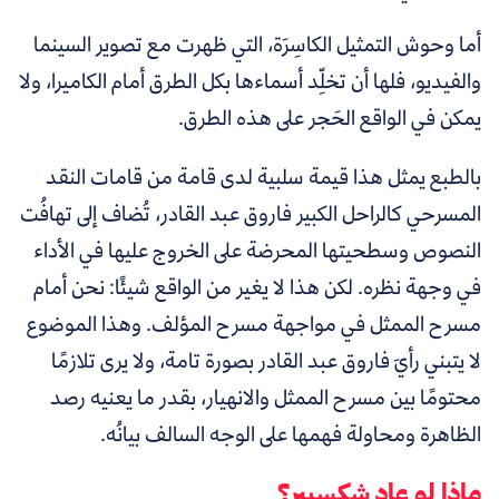
أما وحوش التمثيل الكاسِرَة، التي ظهرت مع تصوير السينما
والفيديو، فلها أن تخلِّد أسماءها بكل الطرق أمام الكاميرا، ولا
يمكن في الواقع الحَجر على هذه الطرق.
بالطبع يمثل هذا قيمة سلبية لدى قامة من قامات النقد
المسرحي كالراحل الكبير فاروق عبد القادر، تُضاف إلى تهافُت
النصوص وسطحيتها المحرضة على الخروج عليها في الأداء
في وجهة نظره. لكن هذا لا يغير من الواقع شيئًا: نحن أمام
مسرح الممثل في مواجهة مسرح المؤلف. وهذا الموضوع
لا يتبني رأيَ فاروق عبد القادر بصورة تامة، ولا يرى تلازمًا
محتومًا بين مسرح الممثل والانهيار، بقدر ما يعنيه رصد
الظاهرة ومحاولة فهمها على الوجه السالف بيانُه.
ماذا لو عاد شكسبير؟