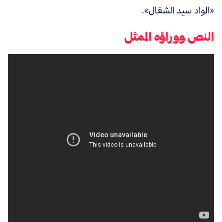
«الواد سيد الشغال».
النص ووراؤه الممثل