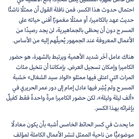
احتمال حدوث هذا الكسر، فمن نافلة القول أن ممثلًا ناشئًا
حديث عهد بالكاميرا، أو ممثلًا مغمورًا أفنى حياته على
المسرح دون أن يحظى بالجماهيرية، لن يجد رصيدًا من
الأعمال المعروفة عند الجمهور يُحيلُهم إليه من الأساس.
هناك عامل آخَر شديد الأهمية ويرتبط بالشهرة، هو حضور
الكاميرا وإمكان تسجيل العرض. بإمكاننا أن نتخيل مئات
المرات التي اعتلى فيها ممثلو «الواد سيد الشغال» خشبة
المسرح ولم يُشِر فيها عادل إمام إلى دور عمر الحريري في
«ألف ليلة وليلة»، لكن حضور الكاميرا مرةً واحدةً فقط كفيلٌ
بإغرائه بهذا الكسر.
ما يحدث في كسر الحائط الخامس أشبه بأن يكون معادلًا
موضوعيًّا من ناحية الممثل لنشر الأعمال الكاملة لمؤلف