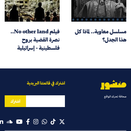
مسلسل معاوية.. لماذا كل
فيلم No other land..
هذا الجدل؟
نصرة القضية بروح
فلسطينية - إسرائيلية
اشترك في قائمتنا البريدية
صحافة تحرك الواقع
اشترك