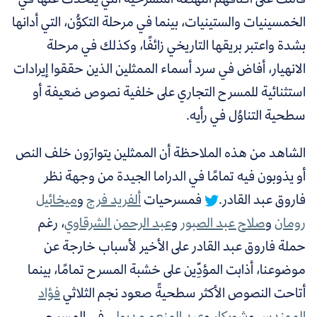
الخمسينيات والستينيات، بينما في مرحلة التكوُّن، التي أدانها
بشدة واعتبر بريقها التاريخي زائفًا، وكذلك في مرحلة
الانهيار، أفاض في سرد أسماء الممثلين الذين حققوا إيرادات
استثنائية للمسرح التجاري على خلفية نصوص ضعيفة أو
سطحية التناوُل في رأيه.
الشاهد من هذه الملاحظة أن الممثلين يتوارَون خلف النص
أو يذوبون فيه تمامًا في الدراما الجيدة من وجهة نظر
فاروق عبد القادر.
فمسرحيات
ألفريد فرج
و
ميخائيل
رومان
و
صلاح عبد الصبور
و
عبد الرحمن الشرقاوي
، رغم
حملة فاروق عبد القادر على الأخير لأسباب خارجة عن
موضوعنا، أذابت المؤدِّين على خشبة المسرح تمامًا، بينما
أتاحت النصوص الأكثر سطحيةً صعود نجم الثلاثي
فؤاد
المهندس
و
شويكار
و
عبد المنعم مدبولي
في المسرح