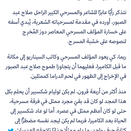
نتذكر رأيًا عابرًا للشاعر والمسرحي الكبير الراحل صلاح عبد
الصبور، أورده في مقدمة لمسرحياته الشعرية، يُبدي أسفه
على خسارة المؤلف المسرحي المعاصر دورَ المُخرِج
لنصوصه على خشبة المسرح.
ربما، كي يعود المؤلف المسرحي وكاتب السيناريو إلى مكانة
ما قبل الكاميرا، فعليهما أن يتجاوزا طموح صلاح عبد الصبور
في الإخراج إلى الظهور في لحم الدراما كممثلين.
منذ أكثر من أربعة قرون، لم يكن لوليام شكسبير أن يحلم بكل
هذا المجد لو كان قد بقيَ مجرد ممثل في فرقة مسرحية،
حتى لو كان أعظم ممثل في عصره.
أما لو عاد شكسبير إلى
الحياة بعد الكاميرا، فربما لم يكن ليجد نفسه مضطرًّا إلى
كتابة حرف واحد، ما دام ممثلًا جذابًا تلاحقه العدسات.