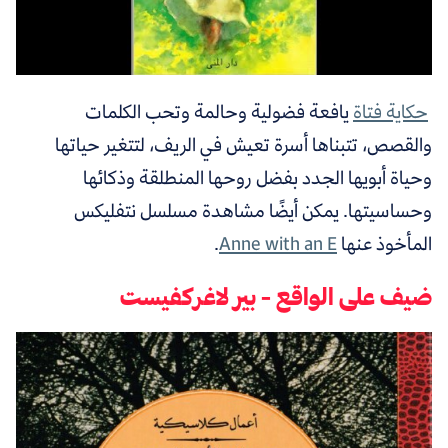
حكاية فتاة
يافعة فضولية وحالمة وتحب الكلمات
والقصص، تتبناها أسرة تعيش في الريف، لتتغير حياتها
وحياة أبويها الجدد بفضل روحها المنطلقة وذكائها
وحساسيتها. يمكن أيضًا مشاهدة مسلسل نتفليكس
المأخوذ عنها
Anne with an E
.
ضيف على الواقع - بير لاغركفيست