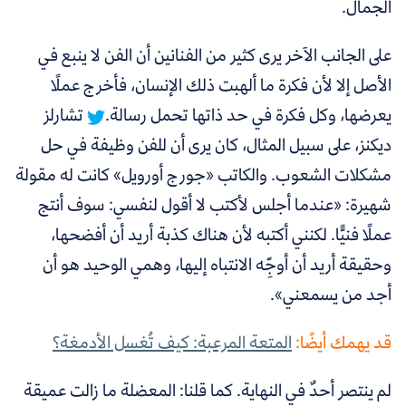
الجمال.
على الجانب الآخر يرى كثير من الفنانين أن الفن لا ينبع في
الأصل إلا لأن فكرة ما ألهبت ذلك الإنسان،
فأخرج عملًا
يعرضها، وكل فكرة في حد ذاتها تحمل رسالة.
تشارلز
ديكنز، على سبيل المثال، كان يرى أن للفن وظيفة في حل
مشكلات الشعوب. والكاتب
«
جورج أورويل
»
كانت له مقولة
شهيرة:
«
عندما أجلس لأكتب لا أقول لنفسي: سوف أنتج
عملًا فنيًّا. لكنني أكتبه لأن هناك كذبة أريد أن أفضحها،
وحقيقة أريد أن أوجِّه الانتباه إليها، وهمي الوحيد هو أن
أجد من يسمعني
»
.
قد يهمك أيضًا:
المتعة المرعبة: كيف تُغسل الأدمغة؟
لم ينتصر أحدٌ في النهاية. كما قلنا: المعضلة ما زالت عميقة