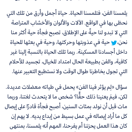
يلمسنا الفن، فتلمسنا الحياة. حياة أجمل وأرق من تلك التي
نحظى بها في الواقع.
الآلات والألوان والأخشاب المتراصة
التي لا تبدو لنا حيةً على الإطلاق، تصبح فجأة حية أكثر منا
نحن،
حية في عذوبتها وحركتها، وحية في بعثها للحياة
داخل أجسادنا المسكينة. ربما تلك الحياة بالنسبة إلينا غير
كافية، والفن بطبيعة الحال امتداد للخيال، تجسيد للأحلام
التي تجول بخاطرنا طوال الوقت ولا نستطيع التعبير عنها.
سؤال
«
لِم يؤثر فينا الفن
»
يحمل في طياته معضلات عديدة.
لكن، فيمَ يعنينا ذلك حقًّا؟ شخص ما لا يتحدث لغتنا، وربما
مات قبل أن نولد بمئات السنين، أصبح فجأة قادرًا على إيصال
كل ما أراد إيصاله في عمل بسيط من إبداع يديه. لا يهم إن
كان هذا العمل يحزننا أم يفرحنا، المهم أنه يلمسنا، بمنتهى