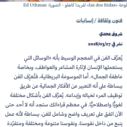
las dos fr» لفريدا كاهلو - الصورة: Ed Uthman
فنون وثقافة
/
إنسانيات
شروق مجدي
نشر في
2018/03/27
يُعرَّف الفن في المعجم الوسيط بأنه
«
الوسائل التي
يستعملها الإنسان لإثارة المشاعر والعواطف، وبخاصة
عاطفة الجمال
».
أما الموسوعة البريطانية، فتُعرِّف الفن
ببساطة على أنه التعبير عن الأفكار الجمالية عن طريق
توظيف المرء لخياله وإبداعه. يُعرَّف الفن بأشكال مختلفة
لغويًّا واصطلاحيًّا. في معظم قراءاتك ستجد أنه لا أحد حتى
الآن اتفق على تعريف واضح وشامل للفن، ببساطة لأنه عمل
ينبع من داخل نفوسنا، ونفوسنا متنوعة ومختلفة ومتفرِّدة