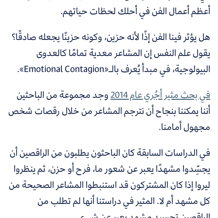
أعظم أعمال الفن في أحلك لحظات حياتهم.
هل يؤثر فينا الفن إذًا لأنه حزين، وكونه حزينًا يجعله صادقًا؟
يقول علم النفس إن المشاعر معدية تمامًا كالعدوى
البيولوجية، في مبدأ يُعرف بالـ
«E
motional Contagion
»
.
في بحث مثير أجُري عام 2014
وجد مجموعة من الباحثين
أننا يمكننا بنجاح أن نترجم المشاعر من خلال رقصات شخص
مجهول أمامنا.
في الدراسات السابقة كان الباحثون يطلبون من الراقصين أن
يجسِّدوا مشهدًا يعبر عن شعور ما، فرح أو حزن، ثم ينظروا
ليروا إذا كان المشتركون قد استنبطوا المشاعر الصحيحة من
كل مشهد أم لا. المثير في دراستنا أنها لم تطلب من
الراقصين تجسيد مشهد يعبر عن شيء.