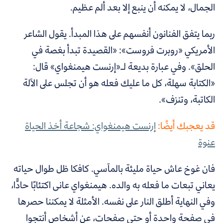
الجمال، لا يمكنه أن ينبع إلا بعد ألم عظيم.
ربما يتفق الفنانون أنفسهم على هذا المبدأ. يقول الشاعر
الأمريكي
«
روبرت فروست
»
:
«
القصيدة تبدأ بغصة في
الحلق». وفي عبارة بديعة لـ
«
إرنست هيمنغواي
»
قال:
«
الكتابة سهلة، كل ما عليك فعله هو أن تجلس على الآلة
الكاتبة، وتنزف
».
قد يعجبك أيضًا:
إرنست هيمنغواي: شجاعة أخذ الحياة
عنوة
فان غوخ عاش حياة مليئة بالمآسي. كافكا ظل طوال حياته
يعاني تبعات ما فعله به والده. هيمنغواي عانى اكتئابًا حادًّا،
وفي النهاية أطلق النار على نفسه. الأمثلة لا يمكننا حصرها
في صفحة واحدة أو حتى صفحات، عن أشخاص أنتجوا