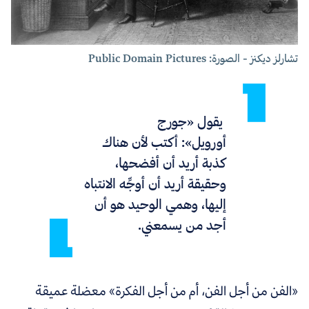
تشارلز ديكنز - الصورة: Public Domain Pictures
يقول «جورج
أورويل»: أكتب لأن هناك
كذبة أريد أن أفضحها،
وحقيقة أريد أن أوجِّه الانتباه
إليها، وهمي الوحيد هو أن
أجد من يسمعني.
«
الفن من أجل الفن، أم من أجل الفكرة
»
معضلة عميقة