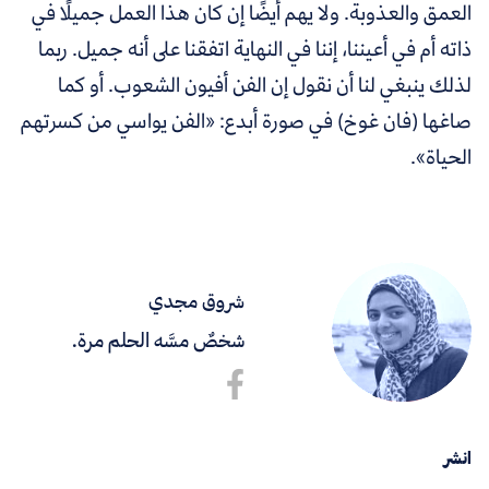
العمق والعذوبة. ولا يهم أيضًا إن كان هذا العمل جميلًا في
ذاته أم في أعيننا، إننا في النهاية اتفقنا على أنه جميل. ربما
لذلك ينبغي لنا أن نقول إن الفن أفيون الشعوب. أو كما
صاغها (فان غوخ) في صورة أبدع:
«
الفن يواسي من كسرتهم
الحياة
».
شروق مجدي
شخصٌ مسَّه الحلم مرة.
انشر