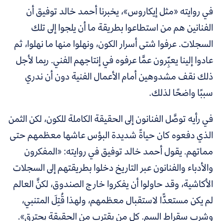
في روايته
«
مثل إيكاروس
»
، يخبرنا أحمد خالد توفيق أن
الفنانين هم من استطاعوا بطريقة ما أن يلجوا إلى تلك
السجلات. عرفوا شتى أسرار الكون، ونهلوا منها ما نهلوا، ثم
عادوا إلينا يعبِّرون عمَّا عرفوه في إنتاجهم الفني. ربما لأجل
ذلك نقف مشدوهين أمام الأعمال الفنية دون أن ندري
سببًا واضحًا لذلك.
في رأيه توصَّل الفنانون إلى الحقيقة الكاملة للكون، لكن الثمن
الذي دفعوه كان حياةً شديدة البؤس عاشها معظمهم حتى
مماتهم. يقول أحمد خالد توفيق في روايته:
«
المفكرون
والأدباء والفنانون عبر التاريخ دخلوا بطريقتهم إلى السجلات
الأكاشية، وقد حاولوا أن يفكروا خارج الصندوق، لكنَّ العالم
لم يكن مستعدًّا لاستقبال معظمهم، ولهذا قُتِلَ المتنبي،
وشرب سقراط السم. كل من يقترب من الحقيقة يحترق
».