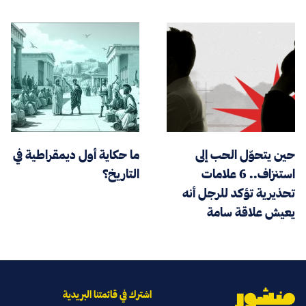
حين يتحوّل الحب إلى
ما حكاية أول ديمقراطية في
استنزاف.. 6 علامات
التاريخ؟
تحذيرية تؤكد للرجل أنه
يعيش علاقة سامة
اشترك في قائمتنا البريدية