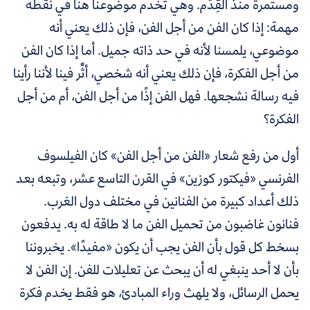
ومستمرة منذ القِدَم. وهي تخدم موضوعنا هنا في نقطة
مهمة: إذا كان الفن من أجل الفن، فإن ذلك يعني أنه
موضوعي، يلمسنا لأنه في حد ذاته جميل. أما إذا كان الفن
من أجل الفكرة، فإن ذلك يعني أنه شخصي، أثَّر فينا لأننا رأينا
فيه رسالة نشجعها. فهل الفن إذًا من أجل الفن، أم من أجل
الفكرة؟
أول من رفع شعار
«
الفن من أجل الفن
»
كان الفيلسوف
الفرنسي
«
فيكتور كوزين
»
في القرن التاسع عشر، وتبعه بعد
ذلك أعداد كبيرة من الفنانين في مختلف دول الغرب.
فنانون غاضبون من تحميل الفن ما لا طاقة له به. يدفعون
بسخط كل قول بأن الفن يجب أن يكون
«
مفيدًا
»
. يخبروننا
بأن لا أحد ينبغي له أن يبحث عن تعليلات للفن. إن الفن لا
يحمل الرسائل، ولا يلهث وراء المبادئ، هو فقط يخدم فكرة