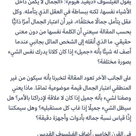
يقول الفيلسوف
«
ديفيد هيوم
»
:
«
الجمال لا يكمن داخل
الأشياء نفسها، لكنه ببساطة في العقل الذي يتأمله. وكل
عقل يتأمل جمالًا مختلفًا
»،
غير أن اعتبار الجمال أمرًا ذاتيًّا
بحسب المقالة سيعني أن الكلمة نفسها من دون معنى
حقيقي. ما الذي أنقله إلى الشخص الماثل بجانبي عندما
أصف له شيئًا بأنه
«
جميل
»
إذا كان كلانا يدرك نفس الشيء
بصورة مختلفة؟
على الجانب الآخر تعود المقالة لتخبرنا بأنه سيكون من غير
المنطقي اعتبار الجمال قيمة موضوعية تمامًا.
ماذا يعني
وصفنا لشيء بأنه جميل إذا كان لا علاقة لإدراكنا بالأمر؟ هل
سيظل الشيء جميلًا إذا غاب كل مستقبليه؟ وهل سيمكننا
إذًا قياس نسبة جماله بأدوات وأجهزة دقيقة؟
في القرن الخامس أضاف الفيلسوف القديس