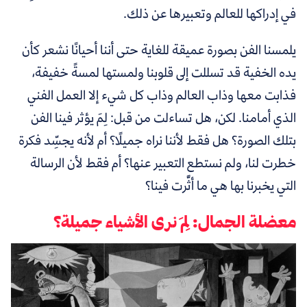
في إدراكها للعالم وتعبيرها عن ذلك.
يلمسنا الفن بصورة عميقة للغاية حتى أننا أحيانًا نشعر كأن
يده الخفية قد تسللت إلى قلوبنا ولمستها لمسةً خفيفة،
فذابت معها وذاب العالم وذاب كل شيء إلا العمل الفني
الذي أمامنا. لكن، هل تساءلت من قبل: لِمَ يؤثر فينا الفن
بتلك الصورة؟ هل فقط لأننا نراه جميلًا؟ أم لأنه يجسِّد فكرة
خطرت لنا، ولم نستطع التعبير عنها؟ أم فقط لأن الرسالة
التي يخبرنا بها هي ما أثَّرت فينا؟
معضلة الجمال: لِمَ نرى الأشياء جميلة؟