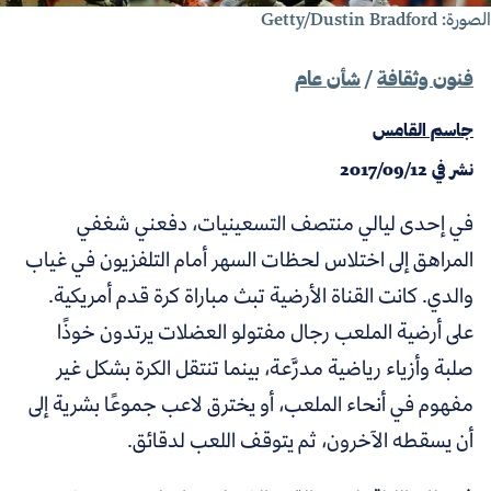
ة: Getty/Dustin Bradford
فنون وثقافة
/
شأن عام
جاسم القامس
نشر في
2017/09/12
في إحدى ليالي منتصف التسعينيات، دفعني شغفي
المراهق إلى اختلاس لحظات السهر أمام التلفزيون في غياب
والدي. كانت القناة الأرضية تبث مباراة كرة قدم أمريكية.
على أرضية الملعب رجال مفتولو العضلات يرتدون خوذًا
صلبة وأزياء رياضية مدرَّعة، بينما تنتقل الكرة بشكل غير
مفهوم في أنحاء الملعب، أو يخترق لاعب جموعًا بشرية إلى
أن يسقطه الآخرون، ثم يتوقف اللعب لدقائق.