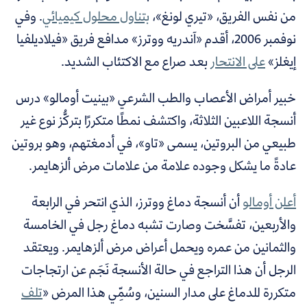
من نفس الفريق، «تيري لونغ»،
بتناول محلول كيميائي
. وفي
نوفمبر 2006، أقدم «آندريه ووترز» مدافع فريق «فيلاديلفيا
إيغلز»
على الانتحار
بعد صراع مع الاكتئاب الشديد.
خبير أمراض الأعصاب والطب الشرعي «بينيت أومالو» درس
أنسجة اللاعبين الثلاثة، واكتشف نمطًا متكررًا بتركُّز نوع غير
طبيعي من البروتين، يسمى «تاو»، في أدمغتهم، وهو بروتين
عادةً ما يشكل وجوده علامة من علامات مرض ألزهايمر.
أعلن
أومالو
أن أنسجة دماغ ووترز، الذي انتحر في الرابعة
والأربعين، تفسَّخت وصارت تشبه دماغ رجل في الخامسة
والثمانين من عمره ويحمل أعراض مرض ألزهايمر. ويعتقد
الرجل أن هذا التراجع في حالة الأنسجة نَجَم عن ارتجاجات
متكررة للدماغ على مدار السنين، وسُمِّي هذا المرض «
تلف