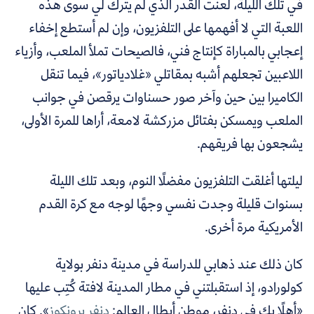
في تلك الليلة، لعنت القدر الذي لم يترك لي سوى هذه
اللعبة التي لا أفهمها على التلفزيون، وإن لم أستطع إخفاء
إعجابي بالمباراة كإنتاج فني، فالصيحات تملأ الملعب، وأزياء
اللاعبين تجعلهم أشبه بمقاتلي «غلادياتور»، فيما تنقل
الكاميرا بين حين وآخر صور حسناوات يرقصن في جوانب
الملعب ويمسكن بفتائل مزركشة لامعة، أراها للمرة الأولى،
يشجعون بها فريقهم.
ليلتها أغلقت التلفزيون مفضلًا النوم، وبعد تلك الليلة
بسنوات قليلة وجدت نفسي وجهًا لوجه مع كرة القدم
الأمريكية مرة أخرى.
كان ذلك عند ذهابي للدراسة في مدينة دنفر بولاية
كولورادو، إذ استقبلتني في مطار المدينة لافتة كُتِب عليها
«أهلًا بك في دنفر، موطن أبطال العالم:
دنفر برونكوز
». كان