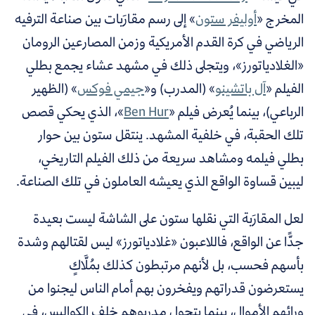
المخرج «
أوليفر ستون
» إلى رسم مقارَبات بين صناعة الترفيه
الرياضي في كرة القدم الأمريكية وزمن المصارعين الرومان
«الغلادياتورز»، ويتجلى ذلك في مشهد عشاء يجمع بطلي
الفيلم «
آل باتشينو
» (المدرب) و«
جيمي فوكس
» (الظهير
الرباعي)، بينما يُعرض فيلم «
Ben Hur
»، الذي يحكي قصص
تلك الحقبة، في خلفية المشهد. ينتقل ستون بين حوار
بطلي فيلمه ومشاهد سريعة من ذلك الفيلم التاريخي،
ليبين قساوة الواقع الذي يعيشه العاملون في تلك الصناعة.
لعل المقارَبة التي نقلها ستون على الشاشة ليست بعيدة
جدًّا عن الواقع،
فاللاعبون «غلادياتورز» ليس لقتالهم وشدة
بأسهم فحسب، بل لأنهم مرتبطون كذلك بمُلَّاكٍ
يستعرضون قدراتهم ويفخرون بهم أمام الناس ليجنوا من
ورائهم الأموال، بينما يتجول مدربوهم خلف الكواليس، في