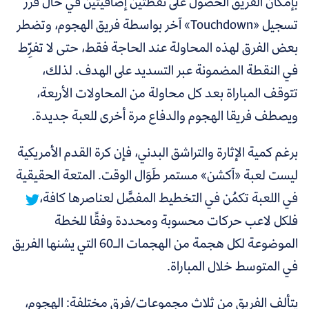
بإمكان الفريق الحصول على نقطتين إضافيتين في حال قرر
تسجيل «Touchdown» آخر بواسطة فريق الهجوم، وتضطر
بعض الفرق لهذه المحاولة عند الحاجة فقط، حتى لا تفرِّط
في النقطة المضمونة عبر التسديد على الهدف. لذلك،
تتوقف المباراة بعد كل محاولة من المحاولات الأربعة،
ويصطف فريقا الهجوم والدفاع مرة أخرى للعبة جديدة.
برغم كمية الإثارة والتراشق البدني، فإن كرة القدم الأمريكية
ليست لعبة «آكشن» مستمر طَوَال الوقت. المتعة الحقيقية
في اللعبة تكمُن في التخطيط المفصَّل لعناصرها كافة،
فلكل لاعب حركات محسوبة ومحددة وفقًا للخطة
الموضوعة لكل هجمة من الهجمات الـ60 التي يشنها الفريق
في المتوسط خلال المباراة.
يتألف الفريق من ثلاث مجموعات/فرق مختلفة: الهجوم،