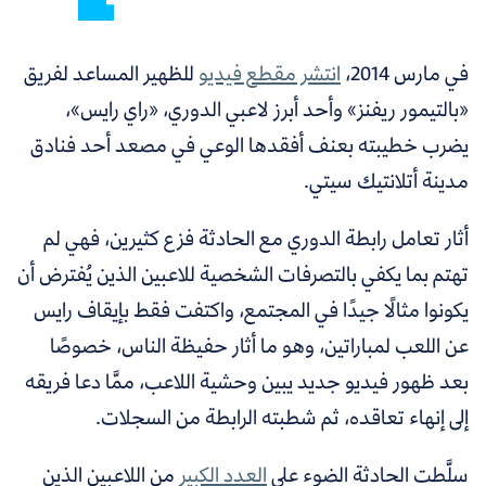
في مارس 2014،
انتشر مقطع فيديو
للظهير المساعد لفريق
«بالتيمور ريفنز» وأحد أبرز لاعبي الدوري، «راي رايس»،
يضرب خطيبته بعنف أفقدها الوعي في مصعد أحد فنادق
مدينة أتلانتيك سيتي.
أثار تعامل رابطة الدوري مع الحادثة فزع كثيرين، فهي لم
تهتم بما يكفي بالتصرفات الشخصية للاعبين الذين يُفترض أن
يكونوا مثالًا جيدًا في المجتمع، واكتفت فقط بإيقاف رايس
عن اللعب لمباراتين، وهو ما أثار حفيظة الناس، خصوصًا
بعد ظهور فيديو جديد يبين وحشية اللاعب، ممَّا دعا فريقه
إلى إنهاء تعاقده، ثم شطبته الرابطة من السجلات.
سلَّطت الحادثة الضوء على
العدد الكبير
من اللاعبين الذين