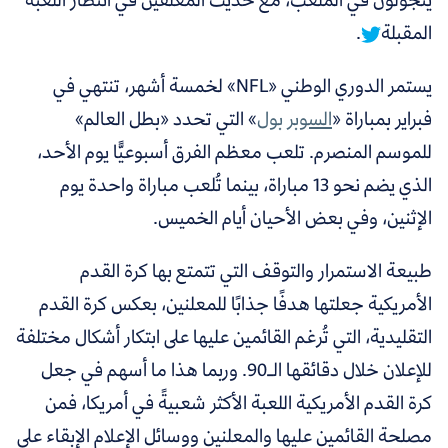
المقبلة
.
يستمر الدوري الوطني «NFL» لخمسة أشهر، تنتهي في
فبراير بمباراة «
السوبر بول
»
التي تحدد «بطل العالم»
للموسم المنصرم. تلعب معظم الفرق أسبوعيًّا يوم الأحد،
الذي يضم نحو 13 مباراة، بينما تُلعب مباراة واحدة يوم
الإثنين، وفي بعض الأحيان أيام الخميس.
طبيعة الاستمرار والتوقف التي تتمتع بها كرة القدم
الأمريكية جعلتها هدفًا جذابًا للمعلنين، بعكس كرة القدم
التقليدية، التي تُرغم القائمين عليها على ابتكار أشكال مختلفة
للإعلان خلال دقائقها الـ90. وربما هذا ما أسهم في جعل
كرة القدم الأمريكية اللعبة الأكثر شعبيةً في أمريكا،
فمن
مصلحة القائمين عليها والمعلنين ووسائل الإعلام الإبقاء على