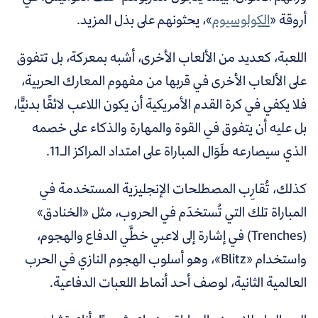
أروقة «
الكولوسيوم
»، يحثونهم على بذل المزيد.
اللعبة، كعديد من الألعاب الأخرى، أشبه بمعركة، بل تتفوق
على الألعاب الأخرى في قربها من مفهوم المعارك الحربية،
فلا يكفي في كرة القدم الأمريكية أن يكون اللاعب لائقًا بدنيًّا،
بل عليه أن يتفوق في القوة والمهارة والذكاء على خصمه
الذي سيصارعه طَوَال المباراة على امتداد المراكز الـ11.
كذلك، تُقارِب المصطلحات الإنجليزية المستخدمة في
المباراة تلك التي تُستخدَم في الحروب، مثل «الخنادق»
(Trenches) في إشارة إلى لاعبي خطَّي الدفاع والهجوم،
واستخدام «Blitz»، وهو أسلوب الهجوم النازي في الحرب
العالمية الثانية، لوصف أحد أنماط اللعبات الدفاعية.