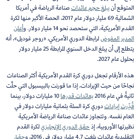
المتوقع أن
يبلغ حجم عائدات
صناعة الرياضة في أمريكا
الشمالية 69 مليار دولار عام 2017، الحصة الأكبر منها لكرة
القدم الأمريكية، التي ستحصد نحو 14 مليار دولار. و
أعلن
المدير المفوض
لرابطة الدوري الأمريكي، «روجر غوديل»، أنه
يتطلع إلى أن يبلغ الدخل السنوي للرابطة 25 مليار دولار
بحلول عام 2027.
هذه الأرقام تجعل دوري كرة القدم الأمريكية أكثر الصناعات
نجاحًا من حيث الإيرادات، إذا ما قورنت بالبيسبول التي حلَّت
ثانيةً في عام 2016
بعائدات قدرها
10 مليارات دولار، بينما
قُدِّرت إيرادات
دوري كرة السلة بثمانية مليارات دولار في
العام نفسه. و
تتجاوز عائدات صناعة الرياضة الأمريكية
نظيرتها الأوروبية، إذ
حقق الدوري الإنجليزي
لكرة القدم
التقليدية عائدات بلغت 4.7 مليار دولار في 2016، و
حقق