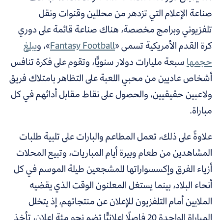
صناعة الإعلام التي تزدهر من محللين وقنوات ونقل
تلفزيوني وبرامج مخصصة، هناك صناعة قائمة على دوري
كرة القدم الأمريكية تسمى «
Fantasy Football
»، و
يبلغ
حجمها
سبعة مليارات دولار سنويًّا، وتقوم على فكرة تنافس
أشخاص عاديين من محبي اللعبة على التظاهر بامتلاك فريق
ولاعبين حقيقيين، والحصول على نقاط مقابل أدائهم في كل
مباراة.
علاوةً على ذلك، تعمل المطاعم والبارات على تلبية طلبات
المشاهدين من طعام وبيرة أيام المباريات، وتبيع المحلات
أزياء الفرق وإكسسواراتها للمشجعين طيلة الموسم في كل
أنحاء البلاد، بينما يستغل المعلنون الوقت الذي يقضيه
الملايين أمام التلفزيون للإعلان عن منتجاتهم، إذ
يتخلل
المباراة الواحدة 20 فاصلًا إعلانيًّا تضم نحو مئة إعلان، تأخذ