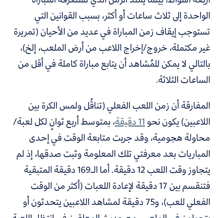
الواحدة إلى ثلاث ساعات أو أكثر، بسبب القوانين التي
تستوجب إيقاف زمن المباراة في عديد من الأحيان (تمريرة
غير مكتملة، خروج/إخراج اللاعب من أرض الملعب، إلخ)،
بالتالي لا يمكن للمُشاهد أن يتابع مباراة كاملة في أقل من
الساعات الثلاثة.
المفارقة أن زمن اللعب الفعلي (تناقُل ولمس الكرة بين
اللاعبين) يكون نحو
11 دقيقة
، بمتوسط أربع ثوانٍ لكل لعبة/
محاولة هجومية، وقد جربت متابعة الوقت في إحدى
المباريات بعد معرفتي تلك المعلومة وثبت صدقها، إذ لم
يتجاوز وقت اللعب 12 دقيقة. أما الـ169 دقيقة المتبقية
فتنقسم بين 17 دقيقة لإعادة اللعبات (أكثر من الوقت
الفعلي للعب)، و75 دقيقة لمشاهد اللاعبين يتحدثون أو
يتجولون في الملعب، مع حديث المعلقين في انتظار اللعبة