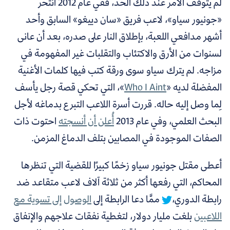
لم يتوقف الأمر عند ذلك الحد، ففي عام 2012 انتحر
«جونيور سياو»، لاعب فريق «سان دييغو» السابق وأحد
أشهر مدافعي اللعبة، بإطلاق النار على صدره، بعد أن عانى
لسنوات من الأرق والاكتئاب والتقلبات غير المفهومة في
مزاجه. لم يترك سياو سوى ورقة كتب فيها كلمات الأغنية
المفضلة لديه «
Who I Aint
»، التي تحكي قصة رجل يأسف
لِما وصل إليه حاله. قررت أسرة اللاعب التبرع بدماغه لأجل
البحث العلمي، وفي عام 2013
أُعلن أن أنسجته
احتوت ذات
الصفات الموجودة في المصابين بتلف الدماغ المزمن.
أعطى مقتل جونيور سياو زخمًا كبيرًا للقضية التي تنظرها
المحاكم، التي رفعها أكثر من ثلاثة آلاف لاعب متقاعد ضد
رابطة الدوري،
ممَّا دعا الرابطة إلى
الوصول إلى تسوية مع
اللاعبين
بلغت مليار دولار، لتغطية نفقات علاجهم والإنفاق