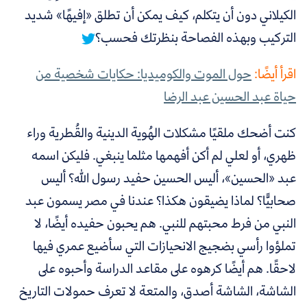
الكيلاني دون أن يتكلم، كيف يمكن أن تطلق «إفيهًا» شديد
التركيب وبهذه الفصاحة بنظرتك فحسب؟
اقرأ أيضًا:
حول الموت والكوميديا: حكايات شخصية من
حياة عبد الحسين عبد الرضا
كنت أضحك ملقيًا مشكلات الهُوية الدينية والقُطرية وراء
ظهري، أو لعلي لم أكن أفهمها مثلما ينبغي. فليكن اسمه
عبد «الحسين»، أليس الحسين حفيد رسول الله؟ أليس
صحابيًّا؟ لماذا يضيقون هكذا؟ عندنا في مصر يسمون عبد
النبي من فرط محبتهم للنبي. هم يحبون حفيده أيضًا، لا
تملؤوا رأسي بضجيج الانحيازات التي سأضيع عمري فيها
لاحقًا.
هم أيضًا كرهوه على مقاعد الدراسة وأحبوه على
الشاشة، الشاشة أصدق، والمتعة لا تعرف حمولات التاريخ