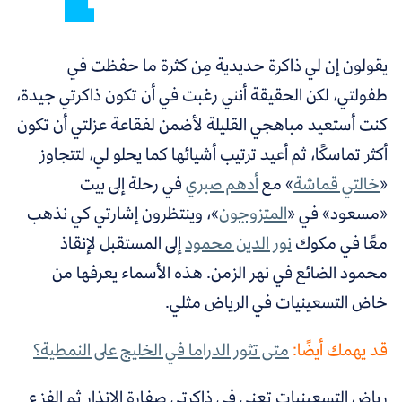
يقولون إن لي ذاكرة حديدية مِن كثرة ما حفظت في
طفولتي، لكن الحقيقة أنني رغبت في أن تكون ذاكرتي جيدة،
كنت أستعيد مباهجي القليلة لأضمن لفقاعة عزلتي أن تكون
أكثر تماسكًا، ثم أعيد ترتيب أشيائها كما يحلو لي، لتتجاوز
«
خالتي قماشة
»
مع
أدهم صبري
في رحلة إلى بيت
«مسعود» في «
المتزوجون
»،
وينتظرون إشارتي كي نذهب
معًا في مكوك
نور الدين محمود
إلى المستقبل لإنقاذ
محمود الضائع في نهر الزمن. هذه الأسماء يعرفها من
خاض التسعينيات في الرياض مثلي.
قد يهمك أيضًا:
متى تثور الدراما في الخليج على النمطية؟
رياض التسعينيات تعني في ذاكرتي صفارة الإنذار ثم الفزع