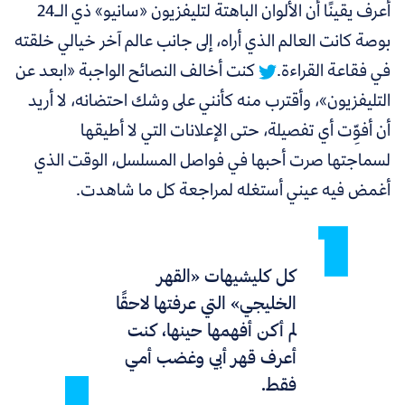
أعرف يقينًا أن
الألوان الباهتة لتليفزيون «سانيو» ذي الـ24
بوصة كانت العالم الذي أراه، إلى جانب عالم آخر خيالي خلقته
في فقاعة القراءة.
كنت أخالف النصائح الواجبة «ابعد عن
التليفزيون»، وأقترب منه كأنني على وشك احتضانه، لا أريد
أن أفوِّت أي تفصيلة، حتى الإعلانات التي لا أطيقها
لسماجتها صرت أحبها في فواصل المسلسل، الوقت الذي
أغمض فيه عيني أستغله لمراجعة كل ما شاهدت.
كل كليشيهات «القهر
الخليجي» التي عرفتها لاحقًا
لم أكن أفهمها حينها، كنت
أعرف قهر أبي وغضب أمي
فقط.