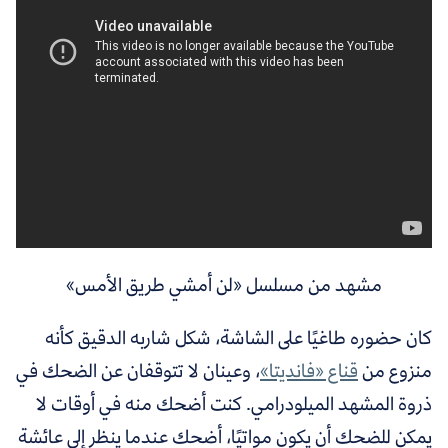
مشهد من مسلسل «لن أمشي طريق الأمس»
كان حضوره طاغيًا على الشاشة، شكل شاربه الدقيق كأنه
منزوع من
قناع «فانديتا»
، وعينان لا تتوقفان عن الضحك في
ذروة المشهد الميلودرامي. كنت أضحك منه في أوقات لا
يمكن للضحك أن يكون مواتيًا،
أضحك عندما ينظر إلى عائشة