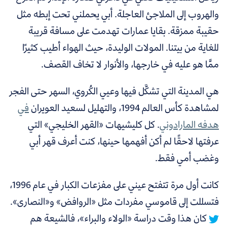
والهروب إلى الملاجئ العاجلة. أبي يحملني تحت إبطه مثل
حقيبة ممزقة. بقايا عمارات تهدمت على مسافة قريبة
للغاية من بيتنا. المولات الوليدة، حيث الهواء أطيب كثيرًا
ممَّا هو عليه في خارجها، والأنوار لا تخاف القصف.
هي المدينة التي تشكَّل فيها وعيي الكُروي، السهر حتى الفجر
لمشاهدة كأس العالم 1994، والتهليل
لسعيد العويران
في
هدفه المارادوني
. كل كليشيهات «القهر الخليجي» التي
عرفتها لاحقًا لم أكن أفهمها حينها، كنت أعرف قهر أبي
وغضب أمي فقط.
كانت أول مرة تتفتح عيني على مفزعات الكبار في عام 1996،
فتسللت إلى قاموسي مفردات مثل «الروافض» و«النصارى».
كان هذا وقت دراسة «الولاء والبراء»، فالشيعة هم