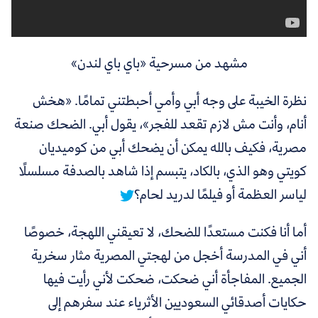
مشهد من مسرحية «باي باي لندن»
نظرة الخيبة على وجه أبي وأمي أحبطتني تمامًا. «هخش
أنام، وأنت مش لازم تقعد للفجر»، يقول أبي. الضحك صنعة
مصرية،
فكيف بالله يمكن أن يضحك أبي من كوميديان
كويتي وهو الذي، بالكاد، يتبسم إذا شاهد بالصدفة مسلسلًا
لياسر العظمة أو فيلمًا لدريد لحام؟
أما أنا فكنت مستعدًا للضحك، لا تعيقني اللهجة، خصوصًا
أني في المدرسة أخجل من لهجتي المصرية مثار سخرية
الجميع. المفاجأة أني ضحكت، ضحكت لأني رأيت فيها
حكايات أصدقائي السعوديين الأثرياء عند سفرهم إلى