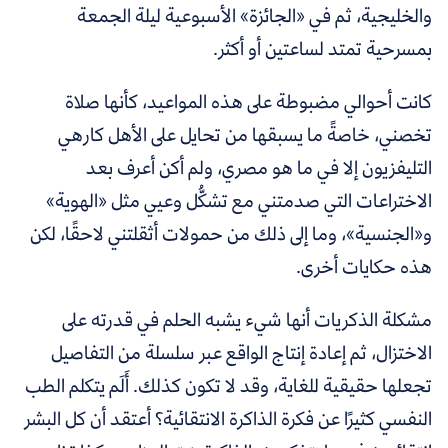
والخليجية، ثم في «الجائزة» الأسبوعية ليلة الجمعة
بمسرحية تمتد لساعتين أو أكثر.
كانت أحوالي مضبوطة على هذه المواعيد، كأنها صلاة
تخصني، خاصةً ما يسبقها من تحايل على الأهل كارهي
التليفزيون إلا في ما هو مصري، ولم أكن أعرف بعد
الاختراعات التي صدمتني مع تشكُّل وعيي مثل «الهوية»
و«الجنسية»، وما إلى ذلك من حمولات أثقلتني لاحقًا، لكن
هذه حكايات أخرى.
مشكلة الذكريات أنها شيء يشبه الحلم في قدرته على
الاختزال، ثم إعادة إنتاج الواقع عبر سلسلة من التفاصيل
تجعلها حقيقية للغاية، وقد لا تكون كذلك. أَلَم يتكلم الطب
النفسي كثيرًا عن فكرة الذاكرة الانتقائية؟ أعتقد أن كل البشر