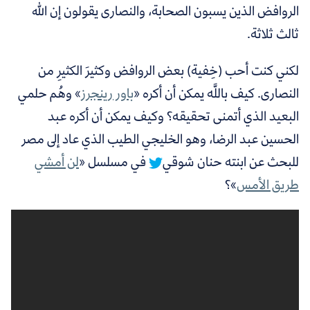
الروافض الذين يسبون الصحابة، والنصارى يقولون إن الله
ثالث ثلاثة.
لكني كنت أحب (خِفية) بعض الروافض وكثيرَ الكثيرِ من
النصارى. كيف باللَّه يمكن أن أكره «
باور رينجرز
»
وهُم حلمي
البعيد الذي أتمنى تحقيقه؟
وكيف يمكن أن أكره عبد
الحسين عبد الرضا، وهو الخليجي الطيب الذي عاد إلى مصر
للبحث عن ابنته حنان شوقي
في مسلسل «
لن أمشي
طريق الأمس
»؟