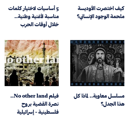
كيف اختصرت الأوديسة
5 أساسيات لاختيار كلمات
ملحمة الوجود الإنساني؟
مناسبة لأغنية وطنية..
خلال أوقات الحرب
مسلسل معاوية.. لماذا كل
فيلم No other land..
هذا الجدل؟
نصرة القضية بروح
فلسطينية - إسرائيلية